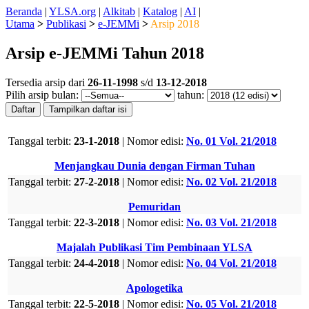
Beranda
|
YLSA.org
|
Alkitab
|
Katalog
|
AI
|
Utama
>
Publikasi
>
e-JEMMi
>
Arsip 2018
Arsip e-JEMMi Tahun 2018
Tersedia arsip dari
26-11-1998
s/d
13-12-2018
Pilih arsip bulan:
tahun:
Edisi
Tanggal terbit:
23-1-2018
| Nomor edisi:
No. 01 Vol. 21/2018
Menjangkau Dunia dengan Firman Tuhan
Tanggal terbit:
27-2-2018
| Nomor edisi:
No. 02 Vol. 21/2018
Pemuridan
Tanggal terbit:
22-3-2018
| Nomor edisi:
No. 03 Vol. 21/2018
Majalah Publikasi Tim Pembinaan YLSA
Tanggal terbit:
24-4-2018
| Nomor edisi:
No. 04 Vol. 21/2018
Apologetika
Tanggal terbit:
22-5-2018
| Nomor edisi:
No. 05 Vol. 21/2018