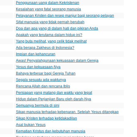
Penggunaan uang dalam Kekristenan
Kesalahan yang fatal seorang manusia
Pelayanan Kristen dan resep manjur bagi seorang pelayan
Sifat manusia yang tidak pernah berubah
Doa dan apa yang di dalam hati dan pikiran Anda
Apakah yang terutama dalam hidup ini?
Yang buta melihat, yang celik tidak melihat
Ada berapa Zakheus di Indonesia?
Impian dan kehancuran
Awas! Penyalahgunaan kekuasaan dalam Gereja
Yesus dan kekuasaan-Nya
Bahaya terbesar bagi Gereja Tuhan
Segala sesuatu ada waktunya
Rencana Allah dan rencana Iblis
Persiapan yang matang dan waktu yang tepat
Hidup dalam Perjanjian Baru oleh darah-Nya
Semuanya bermula di sini
Sikap manusia terhadap kebenaran. Setelah Yesus ditangkap
Sikap Kristen terhadap ketidakadilan
Asal bukan Yesus
Kematian Kristus dan kebutuhan manusia