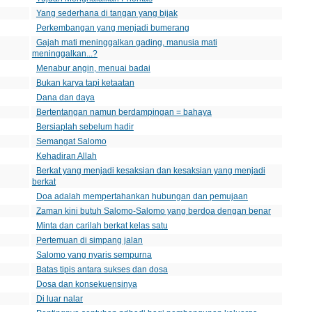
Yang sederhana di tangan yang bijak
Perkembangan yang menjadi bumerang
Gajah mati meninggalkan gading, manusia mati
meninggalkan...?
Menabur angin, menuai badai
Bukan karya tapi ketaatan
Dana dan daya
Bertentangan namun berdampingan = bahaya
Bersiaplah sebelum hadir
Semangat Salomo
Kehadiran Allah
Berkat yang menjadi kesaksian dan kesaksian yang menjadi
berkat
Doa adalah mempertahankan hubungan dan pemujaan
Zaman kini butuh Salomo-Salomo yang berdoa dengan benar
Minta dan carilah berkat kelas satu
Pertemuan di simpang jalan
Salomo yang nyaris sempurna
Batas tipis antara sukses dan dosa
Dosa dan konsekuensinya
Di luar nalar