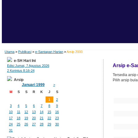
Utama
>
Publikasi
>
e-Santapan Harian
>
Arsip 2000
e-SH Hari Ini
Arsip e-Sa
Edisi Jumat, 7 Agustus 2026
2 Korintus 8:16-24
Tersedia arsip
Arsip
Pilih arsip bul
Januari 1999
>
Ta
M
S
S
R
K
J
S
1
2
3
4
5
6
7
8
9
10
11
12
13
14
15
16
17
18
19
20
21
22
23
24
25
26
27
28
29
30
31