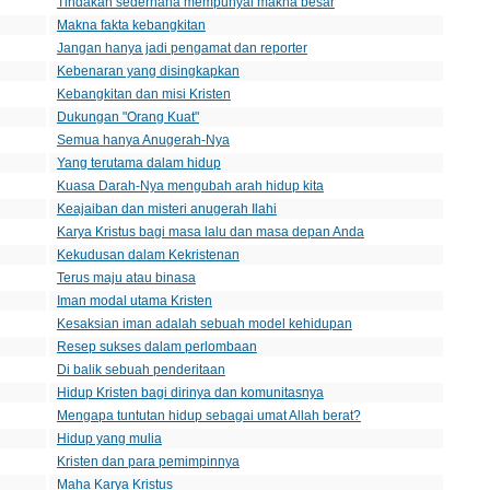
Tindakan sederhana mempunyai makna besar
Makna fakta kebangkitan
Jangan hanya jadi pengamat dan reporter
Kebenaran yang disingkapkan
Kebangkitan dan misi Kristen
Dukungan "Orang Kuat"
Semua hanya Anugerah-Nya
Yang terutama dalam hidup
Kuasa Darah-Nya mengubah arah hidup kita
Keajaiban dan misteri anugerah Ilahi
Karya Kristus bagi masa lalu dan masa depan Anda
Kekudusan dalam Kekristenan
Terus maju atau binasa
Iman modal utama Kristen
Kesaksian iman adalah sebuah model kehidupan
Resep sukses dalam perlombaan
Di balik sebuah penderitaan
Hidup Kristen bagi dirinya dan komunitasnya
Mengapa tuntutan hidup sebagai umat Allah berat?
Hidup yang mulia
Kristen dan para pemimpinnya
Maha Karya Kristus