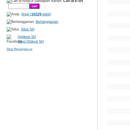
Cari di e-SH
Arsip (
10229
edisi)
Berlangganan
Situs SH
Aplikasi SH
Grup Diskusi SH
Situs Renungan.co