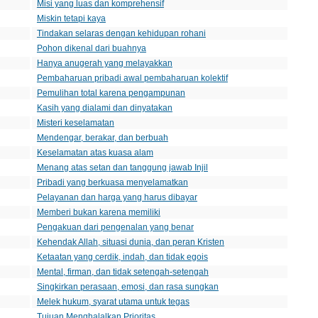
Misi yang luas dan komprehensif
Miskin tetapi kaya
Tindakan selaras dengan kehidupan rohani
Pohon dikenal dari buahnya
Hanya anugerah yang melayakkan
Pembaharuan pribadi awal pembaharuan kolektif
Pemulihan total karena pengampunan
Kasih yang dialami dan dinyatakan
Misteri keselamatan
Mendengar, berakar, dan berbuah
Keselamatan atas kuasa alam
Menang atas setan dan tanggung jawab Injil
Pribadi yang berkuasa menyelamatkan
Pelayanan dan harga yang harus dibayar
Memberi bukan karena memiliki
Pengakuan dari pengenalan yang benar
Kehendak Allah, situasi dunia, dan peran Kristen
Ketaatan yang cerdik, indah, dan tidak egois
Mental, firman, dan tidak setengah-setengah
Singkirkan perasaan, emosi, dan rasa sungkan
Melek hukum, syarat utama untuk tegas
Tujuan Menghalalkan Prioritas