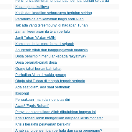
Pentingnya sentuhan pribadi bagi pembangunan keluarga
Kacang lupa kulitnya
Kasih dan keadilan seharusnya berjalan seiring
Paradoks dalam kematian tragis abdi Allah
Tak ada yang tersembunyi di hadapan Tuhan
Zaman keemasan itu telah berlalu
Janji Tuhan YA dan AMIN
Komitmen bulat mereformasi sejarah
Anugerah Allah dan tanggungjawab manusia
Dosa pemimpin menular kepada rakyatnya?
Dosa beranak-pinak dosa
Orang jahat bertambah jahat
Perhatian Allah di waktu perang
Obaja alat Tuhan di tengah-tengah serigala
Ada saat diam, ada saat bertindak
[kosong]
Pengakuan iman dan identitas diri
Awas! 'Egois Rohani'
Penyataan kemuliaan Allah dibutuhkan bangsa ini
Krisis rohani lebih mengerikan daripada krisis moneter
Krisis berakhir pelayanan berakhir
Ahab sang penyembah berhala dan sang pemenang?