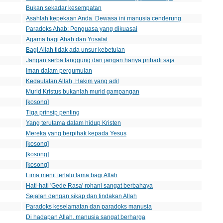
Bukan sekadar kesempatan
Asahlah kepekaan Anda. Dewasa ini manusia cenderung
Paradoks Ahab: Penguasa yang dikuasai
Agama bagi Ahab dan Yosafat
Bagi Allah tidak ada unsur kebetulan
Jangan serba tanggung dan jangan hanya pribadi saja
Iman dalam pergumulan
Kedaulatan Allah, Hakim yang adil
Murid Kristus bukanlah murid gampangan
[kosong]
Tiga prinsip penting
Yang terutama dalam hidup Kristen
Mereka yang berpihak kepada Yesus
[kosong]
[kosong]
[kosong]
Lima menit terlalu lama bagi Allah
Hati-hati 'Gede Rasa' rohani sangat berbahaya
Sejalan dengan sikap dan tindakan Allah
Paradoks keselamatan dan paradoks manusia
Di hadapan Allah, manusia sangat berharga