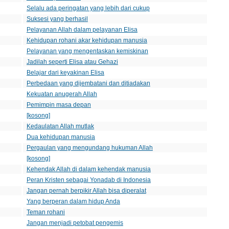
Selalu ada peringatan yang lebih dari cukup
Suksesi yang berhasil
Pelayanan Allah dalam pelayanan Elisa
Kehidupan rohani akar kehidupan manusia
Pelayanan yang mengentaskan kemiskinan
Jadilah seperti Elisa atau Gehazi
Belajar dari keyakinan Elisa
Perbedaan yang dijembatani dan ditiadakan
Kekuatan anugerah Allah
Pemimpin masa depan
[kosong]
Kedaulatan Allah mutlak
Dua kehidupan manusia
Pergaulan yang mengundang hukuman Allah
[kosong]
Kehendak Allah di dalam kehendak manusia
Peran Kristen sebagai Yonadab di Indonesia
Jangan pernah berpikir Allah bisa diperalat
Yang berperan dalam hidup Anda
Teman rohani
Jangan menjadi petobat pengemis