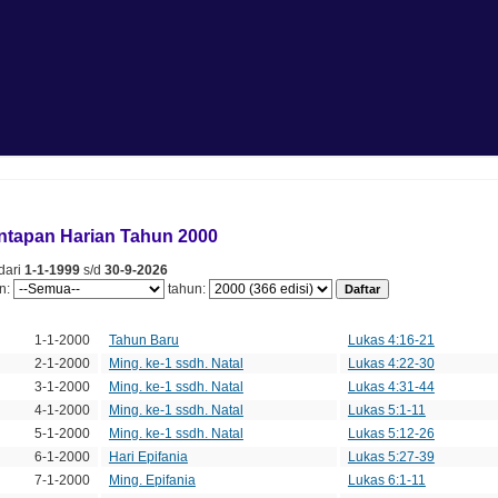
ntapan Harian Tahun 2000
 dari
1-1-1999
s/d
30-9-2026
an:
tahun:
nggal
Minggu
Edisi
1-1-2000
Tahun Baru
Lukas 4:16-21
2-1-2000
Ming. ke-1 ssdh. Natal
Lukas 4:22-30
3-1-2000
Ming. ke-1 ssdh. Natal
Lukas 4:31-44
4-1-2000
Ming. ke-1 ssdh. Natal
Lukas 5:1-11
5-1-2000
Ming. ke-1 ssdh. Natal
Lukas 5:12-26
6-1-2000
Hari Epifania
Lukas 5:27-39
7-1-2000
Ming. Epifania
Lukas 6:1-11