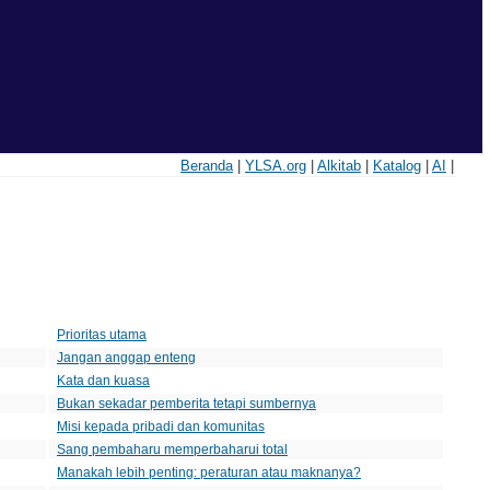
Beranda
|
YLSA.org
|
Alkitab
|
Katalog
|
AI
|
Judul
Prioritas utama
Jangan anggap enteng
Kata dan kuasa
Bukan sekadar pemberita tetapi sumbernya
Misi kepada pribadi dan komunitas
Sang pembaharu memperbaharui total
Manakah lebih penting: peraturan atau maknanya?