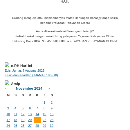
HATI.
Dilarang mengutip atau memperbanyak materi Renungan Harian
®
tanpa seizin
penerbit (Yayasan Pelayanan Gloria)
Anda diberkati melalui Renungan Harian
®
?
Jadilah berkat dengan mendukung pelayanan Yayasan Pelayanan Gloria.
Rekening Bank BCA, No. 456 500 8880 a.n. YAYASAN PELAYANAN GLORIA
e-RH Hari Ini
Edisi Jumat, 7 Agustus 2026
Kasih dan Keadilan (IMAMAT 19:9-18)
Arsip
November 2024
<
>
M
S
S
R
K
J
S
1
2
3
4
5
6
7
8
9
10
11
12
13
14
15
16
17
18
19
20
21
22
23
24
25
26
27
28
29
30