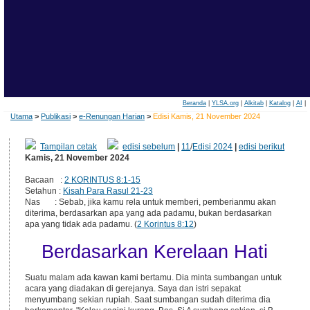
Beranda
|
YLSA.org
|
Alkitab
|
Katalog
|
AI
|
Utama
>
Publikasi
>
e-Renungan Harian
>
Edisi Kamis, 21 November 2024
Tampilan cetak
edisi sebelum
|
11
/
Edisi 2024
|
edisi berikut
Kamis, 21 November 2024
Bacaan :
2 KORINTUS 8:1-15
Setahun :
Kisah Para Rasul 21-23
Nas : Sebab, jika kamu rela untuk memberi, pemberianmu akan
diterima, berdasarkan apa yang ada padamu, bukan berdasarkan
apa yang tidak ada padamu. (
2 Korintus 8:12
)
Berdasarkan Kerelaan Hati
Suatu malam ada kawan kami bertamu. Dia minta sumbangan untuk
acara yang diadakan di gerejanya. Saya dan istri sepakat
menyumbang sekian rupiah. Saat sumbangan sudah diterima dia