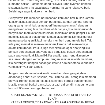
berkomentar, "Kalau segini kurang, Bos. Si A sumbang sekian, si B
sumbang sekian. Tambahin dong." Saya kurang nyaman dengan
sikapnya, karena itu saya jawab nominal itu yang rela saya beri.
Selebihnya saya tidak rela memberi.
Selayaknya kita memberi berdasarkan kerelaan hati, bukan karena
tidak enak hati, apalagi dengan berat hati. Jangan sampai karena
orang yang meminta kita memberi "memanas-manasi" dengan
mengatakan orang lain memberi lebih banyak, kita memberi lebih
banyak dari mereka tanpa kerelaan, melainkan demi gengsi. Paulus
meminta kita agar belajar dari jemaat Makedonia. Kondisi mereka
memang sedang sulit, tapi mereka memberi dengan rela hati. Tak
ada yang memaksa mereka memberi, karena hati mereka kaya
dalam kemurahan. Paulus juga menekankan agar apa yang kita
berikan berdasarkan apa yang ada pada kita, bukan berdasarkan
pada apa yang tidak kita miliki. Karena itu, saat hendak memberi,
sesuaikan dengan kemampuan. Jangan sampai setelah memberi,
kita bertengkar dengan pasangan karena ada beberapa kebutuhan
yang akhirnya tidak terbeli.
Jangan pernah memaksakan diri memberi demi gengsi, demi
dipandang hebat oleh sesama, atau karena tahu orang lain memberi
banyak. Berilah dengan rela hati, sehingga berapa pun pemberian
kita, itu menjadi berkat dan sukacita bagi diri sendiri maupun orang
lain. --RTG/www.renunganharian.net
KITA HENDAKNYA MEMBERI BERDASARKAN KERELAAN HATI,
BUKAN
KARENA GENGSI, TIDAK ENAK HATI, APALAGI DENGAN BERAT