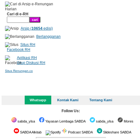
Cari di e-RH
Arsip (
10654
edisi)
Berlangganan
Situs RH
Facebook RH
Aplikasi RH
Grup Diskusi RH
Situs Renungan.co
Whatsapp
Kontak Kami
Tentang Kami
Follow Us:
sabda_ylsa
Yayasan Lembaga SABDA
sabda_ylsa
Mores
SABDA Alkitab
Podcast SABDA
Slideshare SABDA