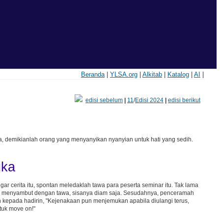
Beranda
|
YLSA.org
|
Alkitab
|
Katalog
|
AI
|
edisi sebelum
|
11
/
Edisi 2024
|
edisi berikut
 demikianlah orang yang menyanyikan nyanyian untuk hati yang sedih.
uka
 cerita itu, spontan meledaklah tawa para peserta seminar itu. Tak lama
ih menyambut dengan tawa, sisanya diam saja. Sesudahnya, penceramah
san kepada hadirin, "Kejenakaan pun menjemukan apabila diulangi terus,
tuk move on!"