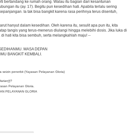
ti bertandang ke rumah orang. Walau itu bagian dari kesantunan
ngan itu (ay. 17). Begitu pun kesedihan hati. Apabila terlalu sering
njangan. Ia tak bisa bangkit karena rasa perihnya terus disentuh,
ut hanyut dalam kesedihan. Oleh karena itu, sesulit apa pun itu, kita
p tangis yang terus-menerus diulangi hingga melebihi dosis. Jika luka di
 di hati kita bisa sembuh, serta melangkahlah maju! --
ESEDIHANMU. MASA DEPAN
U BANGKIT KEMBALI.
 seizin penerbit (Yayasan Pelayanan Gloria)
Harian
®
?
asan Pelayanan Gloria.
YASAN PELAYANAN GLORIA