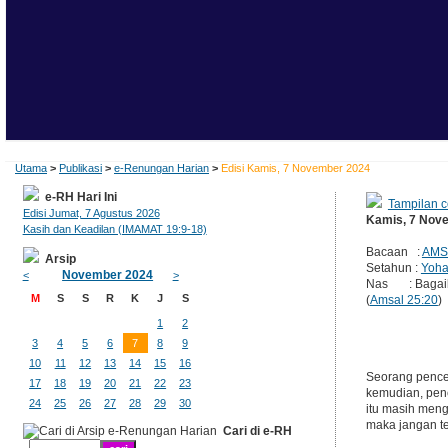
Utama
>
Publikasi
>
e-Renungan Harian
>
Edisi Kamis, 7 November 2024
e-RH Hari Ini
Tampilan c
Edisi Jumat, 7 Agustus 2026
Kamis, 7 Nov
Kasih dan Keadilan (IMAMAT 19:9-18)
Bacaan :
AMS
Arsip
Setahun :
Yoha
November 2024
<
>
Nas : Bagaika
M
S
S
R
K
J
S
(
Amsal 25:20
)
1
2
3
4
5
6
7
8
9
10
11
12
13
14
15
16
Seorang pencer
17
18
19
20
21
22
23
kemudian, pen
24
25
26
27
28
29
30
itu masih meng
maka jangan te
Cari di e-RH