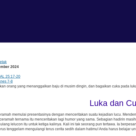
etak
ember 2024
AL 25:17-20
nes 7-8
n orang yang menanggalkan baju di musim dingin, dan bagaikan cuka pada luka,
Luka dan C
amah memulai presentasinya dengan menceritakan suatu kejadian lucu. Mendengar
ceramah ternama itu menceritakan lagi humor yang sama. Sebagian hadirin mas
ulang lelucon itu untuk ketiga kalinya. Kali ini tak seorang pun tertawa. Ia berpe
rus tenggelam mengulangi terus cerita sedih dalam hatimu! Anda harus belajar un