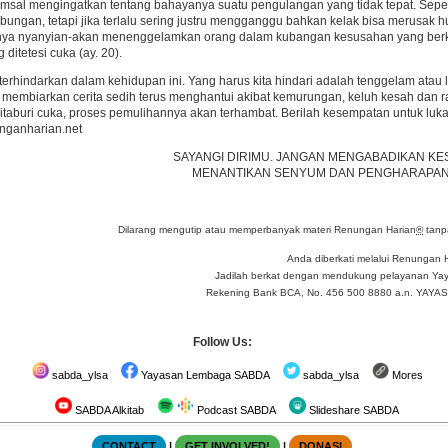
Amsal mengingatkan tentang bahayanya suatu pengulangan yang tidak tepat. Seper
ungan, tetapi jika terlalu sering justru mengganggu bahkan kelak bisa merusak hubu
nya nyanyian-akan menenggelamkan orang dalam kubangan kesusahan yang berkepa
 ditetesi cuka (ay. 20).
erhindarkan dalam kehidupan ini. Yang harus kita hindari adalah tenggelam atau lar
membiarkan cerita sedih terus menghantui akibat kemurungan, keluh kesah dan rata
 ditaburi cuka, proses pemulihannya akan terhambat. Berilah kesempatan untuk luka
ganharian.net
SAYANGI DIRIMU. JANGAN MENGABADIKAN K
MENANTIKAN SENYUM DAN PENGHARAPANM
Dilarang mengutip atau memperbanyak materi Renungan Harian
®
tanpa
Anda diberkati melalui Renungan 
Jadilah berkat dengan mendukung pelayanan Yay
Rekening Bank BCA, No. 456 500 8880 a.n. YA
Follow Us:
sabda_ylsa
Yayasan Lembaga SABDA
sabda_ylsa
Mores
SABDA Alkitab
Podcast SABDA
Slideshare SABDA
CONTACT
|
GET INVOLVED!
|
DONASI