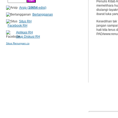
Penulis Kitab 
memelihara hub
Arsip (
10654
edisi)
diulangi-layak
ibarat luka yang
Berlangganan
Situs RH
Kesedihan tak t
Facebook RH
jangan sampai 
hati kita terus
Aplikasi RH
PAD/www.renun
Grup Diskusi RH
Situs Renungan.co