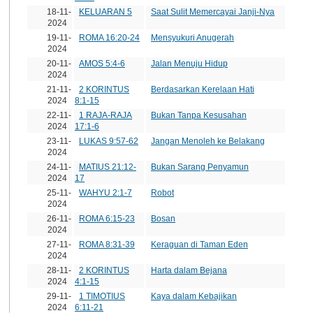
18-11-
KELUARAN 5
Saat Sulit Memercayai Janji-Nya
2024
19-11-
ROMA 16:20-24
Mensyukuri Anugerah
2024
20-11-
AMOS 5:4-6
Jalan Menuju Hidup
2024
21-11-
2 KORINTUS
Berdasarkan Kerelaan Hati
2024
8:1-15
22-11-
1 RAJA-RAJA
Bukan Tanpa Kesusahan
2024
17:1-6
23-11-
LUKAS 9:57-62
Jangan Menoleh ke Belakang
2024
24-11-
MATIUS 21:12-
Bukan Sarang Penyamun
2024
17
25-11-
WAHYU 2:1-7
Robot
2024
26-11-
ROMA 6:15-23
Bosan
2024
27-11-
ROMA 8:31-39
Keraguan di Taman Eden
2024
28-11-
2 KORINTUS
Harta dalam Bejana
2024
4:1-15
29-11-
1 TIMOTIUS
Kaya dalam Kebajikan
2024
6:11-21