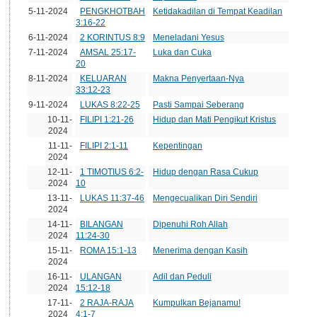
5-11-2024
PENGKHOTBAH
Ketidakadilan di Tempat Keadilan
3:16-22
6-11-2024
2 KORINTUS 8:9
Meneladani Yesus
7-11-2024
AMSAL 25:17-
Luka dan Cuka
20
8-11-2024
KELUARAN
Makna Penyertaan-Nya
33:12-23
9-11-2024
LUKAS 8:22-25
Pasti Sampai Seberang
10-11-
FILIPI 1:21-26
Hidup dan Mati Pengikut Kristus
2024
11-11-
FILIPI 2:1-11
Kepentingan
2024
12-11-
1 TIMOTIUS 6:2-
Hidup dengan Rasa Cukup
2024
10
13-11-
LUKAS 11:37-46
Mengecualikan Diri Sendiri
2024
14-11-
BILANGAN
Dipenuhi Roh Allah
2024
11:24-30
15-11-
ROMA 15:1-13
Menerima dengan Kasih
2024
16-11-
ULANGAN
Adil dan Peduli
2024
15:12-18
17-11-
2 RAJA-RAJA
Kumpulkan Bejanamu!
2024
4:1-7