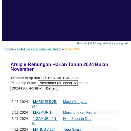
Beranda
|
YLSA.org
|
Alkitab
|
Katalog
|
AI
|
Utama
>
Publikasi
>
e-Renungan Harian
>
Arsip 2024
Arsip e-Renungan Harian Tahun 2024 Bulan
November
Tersedia arsip dari
1-7-1997
s/d
31-8-2026
Pilih arsip bulan:
tahun:
Tanggal
Edisi
Judul
1-11-2024
MARKUS 5:25-
Masih Menyala
34
2-11-2024
MAZMUR 1
Merenungkan Firman
3-11-2024
1 SAMUEL 2:1-
Nilai Sebuah Doa
10
4-11-2024
MATIUS 7:12
Tepa Salira