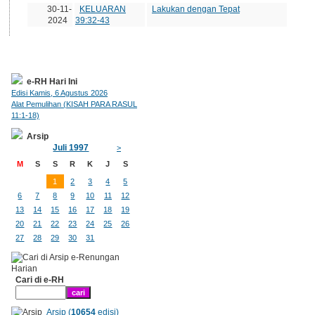
30-11-
KELUARAN
Lakukan dengan Tepat
2024
39:32-43
e-RH Hari Ini
Edisi Kamis, 6 Agustus 2026
Alat Pemulihan (KISAH PARA RASUL
11:1-18)
Arsip
Juli 1997
>
M
S
S
R
K
J
S
1
2
3
4
5
6
7
8
9
10
11
12
13
14
15
16
17
18
19
20
21
22
23
24
25
26
27
28
29
30
31
Cari di e-RH
Arsip (
10654
edisi)