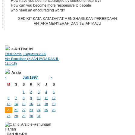
How have you been encouraged by someone recently?
How can you become more responsive to people
who need an encouraging word?
SEDIKIT KATA-KATA DAPAT MENGHASILKAN PERBEDAAN
ANTARA MENYERAH DAN TETAP MAJU
e-RH Hari Ini
Edisi Kamis, 6 Agustus 2026
Alat Pemulihan (KISAH PARA RASUL
11:1-18)
Arsip
Juli 1997
<
>
M
S
S
R
K
J
S
1
2
3
4
5
6
7
8
9
10
11
12
13
14
15
16
17
18
19
20
21
22
23
24
25
26
27
28
29
30
31
Cari di e-RH