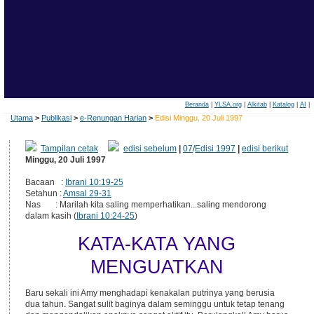
Beranda
|
YLSA.org
|
Alkitab
|
Katalog
|
AI
|
Utama
>
Publikasi
>
e-Renungan Harian
>
Edisi Minggu, 20 Juli 1997
Tampilan cetak
edisi sebelum
|
07
/
Edisi 1997
|
edisi berikut
Minggu, 20 Juli 1997
Bacaan :
Ibrani 10:19-25
Setahun :
Amsal 29-31
Nas : Marilah kita saling memperhatikan...saling mendorong
dalam kasih (
Ibrani 10:24-25
)
KATA-KATA YANG
MENGUATKAN
Baru sekali ini Amy menghadapi kenakalan putrinya yang berusia
dua tahun. Sangat sulit baginya dalam seminggu untuk tetap tenang