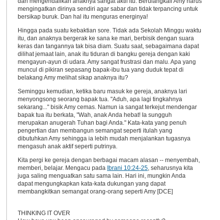
dan mengendalikan anaknya sangat aktif itu. Berulangkali Amy harus
mengingatkan dirinya sendiri agar sabar dan tidak terpancing untuk
bersikap buruk. Dan hal itu menguras energinya!
Hingga pada suatu kebaktian sore. Tidak ada Sekolah Minggu waktu
itu, dan anaknya bergerak ke sana ke mari, berbisik dengan suara
keras dan tangannya tak bisa diam. Suatu saat, sebagaimana dapat
dilihat jemaat lain, anak itu tiduran di bangku gereja dengan kaki
mengayun-ayun di udara. Amy sangat frustrasi dan malu. Apa yang
muncul di pikiran sepasang bapak-ibu tua yang duduk tepat di
belakang Amy melihat sikap anaknya itu?
Seminggu kemudian, ketika baru masuk ke gereja, anaknya lari
menyongsong seorang bapak tua. "Aduh, apa lagi tingkahnya
sekarang..." bisik Amy cemas. Namun ia sangat terkejut mendengar
bapak tua itu berkata, "Wah, anak Anda hebat! Ia sungguh
merupakan anugerah Tuhan bagi Anda." Kata-kata yang penuh
pengertian dan membangun semangat seperti itulah yang
dibutuhkan Amy sehingga ia lebih mudah menjalankan tugasnya
mengasuh anak aktif seperti putrinya.
Kita pergi ke gereja dengan berbagai macam alasan -- menyembah,
memberi, belajar. Mengacu pada
Ibrani 10:24-25
, seharusnya kita
juga saling menguatkan satu sama lain. Hari ini, mungkin Anda
dapat mengungkapkan kata-kata dukungan yang dapat
membangkitkan semangat orang-orang seperti Amy [DCE]
THINKING IT OVER