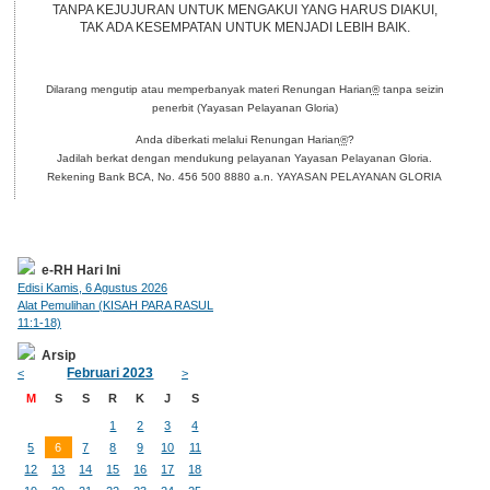
TANPA KEJUJURAN UNTUK MENGAKUI YANG HARUS DIAKUI,
TAK ADA KESEMPATAN UNTUK MENJADI LEBIH BAIK.
Dilarang mengutip atau memperbanyak materi Renungan Harian
®
tanpa seizin
penerbit (Yayasan Pelayanan Gloria)
Anda diberkati melalui Renungan Harian
®
?
Jadilah berkat dengan mendukung pelayanan Yayasan Pelayanan Gloria.
Rekening Bank BCA, No. 456 500 8880 a.n. YAYASAN PELAYANAN GLORIA
e-RH Hari Ini
Edisi Kamis, 6 Agustus 2026
Alat Pemulihan (KISAH PARA RASUL
11:1-18)
Arsip
Februari 2023
<
>
M
S
S
R
K
J
S
1
2
3
4
5
6
7
8
9
10
11
12
13
14
15
16
17
18