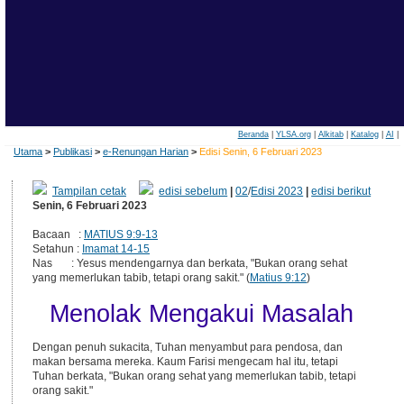
Beranda
|
YLSA.org
|
Alkitab
|
Katalog
|
AI
|
Utama
>
Publikasi
>
e-Renungan Harian
>
Edisi Senin, 6 Februari 2023
Tampilan cetak
edisi sebelum
|
02
/
Edisi 2023
|
edisi berikut
Senin, 6 Februari 2023
Bacaan :
MATIUS 9:9-13
Setahun :
Imamat 14-15
Nas : Yesus mendengarnya dan berkata, "Bukan orang sehat
yang memerlukan tabib, tetapi orang sakit." (
Matius 9:12
)
Menolak Mengakui Masalah
Dengan penuh sukacita, Tuhan menyambut para pendosa, dan
makan bersama mereka. Kaum Farisi mengecam hal itu, tetapi
Tuhan berkata, "Bukan orang sehat yang memerlukan tabib, tetapi
orang sakit."