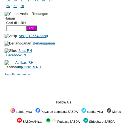
19
20
21
22
23
24
25
26
27
28
Cari di e-RH
Arsip (
10654
edisi)
Berlangganan
Situs RH
Facebook RH
Aplikasi RH
Grup Diskusi RH
Situs Renungan.co
Follow Us:
sabda_ylsa
Yayasan Lembaga SABDA
sabda_ylsa
Mores
SABDA Alkitab
Podcast SABDA
Slideshare SABDA