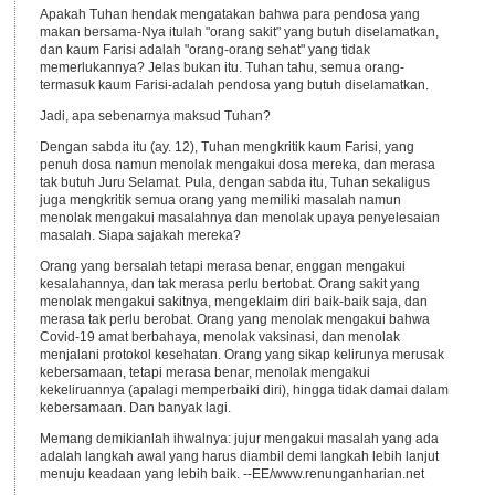
Apakah Tuhan hendak mengatakan bahwa para pendosa yang
makan bersama-Nya itulah "orang sakit" yang butuh diselamatkan,
dan kaum Farisi adalah "orang-orang sehat" yang tidak
memerlukannya? Jelas bukan itu. Tuhan tahu, semua orang-
termasuk kaum Farisi-adalah pendosa yang butuh diselamatkan.
Jadi, apa sebenarnya maksud Tuhan?
Dengan sabda itu (ay. 12), Tuhan mengkritik kaum Farisi, yang
penuh dosa namun menolak mengakui dosa mereka, dan merasa
tak butuh Juru Selamat. Pula, dengan sabda itu, Tuhan sekaligus
juga mengkritik semua orang yang memiliki masalah namun
menolak mengakui masalahnya dan menolak upaya penyelesaian
masalah. Siapa sajakah mereka?
Orang yang bersalah tetapi merasa benar, enggan mengakui
kesalahannya, dan tak merasa perlu bertobat. Orang sakit yang
menolak mengakui sakitnya, mengeklaim diri baik-baik saja, dan
merasa tak perlu berobat. Orang yang menolak mengakui bahwa
Covid-19 amat berbahaya, menolak vaksinasi, dan menolak
menjalani protokol kesehatan. Orang yang sikap kelirunya merusak
kebersamaan, tetapi merasa benar, menolak mengakui
kekeliruannya (apalagi memperbaiki diri), hingga tidak damai dalam
kebersamaan. Dan banyak lagi.
Memang demikianlah ihwalnya: jujur mengakui masalah yang ada
adalah langkah awal yang harus diambil demi langkah lebih lanjut
menuju keadaan yang lebih baik. --EE/www.renunganharian.net