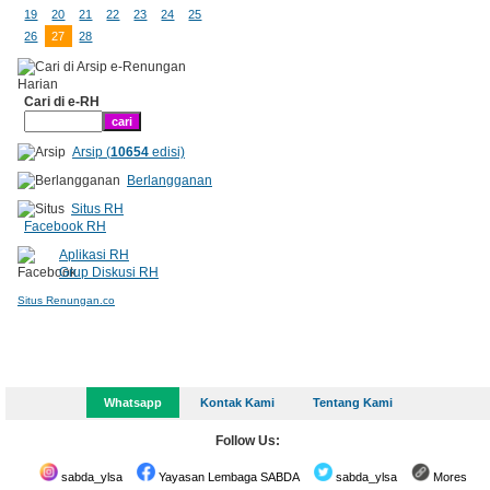
19
20
21
22
23
24
25
26
27
28
Cari di e-RH
Arsip (
10654
edisi)
Berlangganan
Situs RH
Facebook RH
Aplikasi RH
Grup Diskusi RH
Situs Renungan.co
Whatsapp
Kontak Kami
Tentang Kami
Follow Us:
sabda_ylsa
Yayasan Lembaga SABDA
sabda_ylsa
Mores