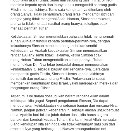
hidup takut akan Tuhan. Suatu hari sepulang dari Timna, Simson
meminta kepada ayah dan ibunya untuk mengambil seorang gadis
Filistin menjadi istrinya. Tentu saja keinginannya ditentang oleh
orang tuanya. Tidak seharusnya orang Israel mengambil istri dari
bangsa yang tidak mengenal Allah. Namun, Simson bersikeras,
artinya ia tidak menaati nasihat orang tuanya, sekaligus tidak
menaati perintah Tuhan.
Ketidaktaatan Simson menunjukkan bahwa ia tidak menghormati
Tuhan. Alih-alih tunduk kepada perintah-perintah-Nya, dengan
kekuatannya Simson mencoba mengendalikan sendiri
kehidupannya. Apakah ketidaktaatan Simson menggagalkan
rencana Allah? Tentu tidak! Faktanya, ketika Simson tidak
mengizinkan Tuhan mengendalikan kehidupannya, Tuhan
menunjukkan Diri-Nya tetap berdaulat dengan menggunakan
ketidaktaatan itu sebagai bagian dari rencana-Nya. Gara-gara
memperistri gadis Filistin, Simson si keras kepala, akhirnya
berselisih dan melawan orang Filistin. Perlawanan tersebut
memberikan keuntungan bagi Israel, yakni melepaskan mereka dari
rongrongan orang Filistin.
Terjerumus ke dalam dosa, bukan berarti rencana Allah dalam
kehidupan kita gagal. Seperti pengalaman Simson, Dia dapat
menggunakan ketidaktaatan kita sebagai bagian dari rencana-Nya.
Namun, jangan jadikan kebenaran ini sebagai alasan untuk berbuat
dosa. Apabila hari ini kita jatuh dalam dosa, kita harus segera
bangkit dan kembali kepada Tuhan. Biarkan hikmat Allah mengatur
ulang kehidupan kita sehingga kita tidak kehilangan satu pun dari
rencana-Nya yang berharga. --LIN/www.renunganharian.net