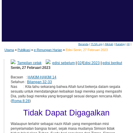
Beranda
|
YLSA.org
|
Alkitab
|
Katalog
|
AI
|
Utama
>
Publikasi
>
e-Renungan Harian
>
Edisi Senin, 27 Februari 2023
Tampilan cetak
edisi sebelum
|
02
/
Edisi 2023
|
edisi berikut
Senin, 27 Februari 2023
Bacaan :
HAKIM-HAKIM 14
Setahun :
Bilangan 32-33
Nas : Kita tahu sekarang bahwa Allah turut bekerja dalam segala
sesuatu untuk mendatangkan kebaikan bagi mereka yang mengasihi
Dia, yaitu bagi mereka yang terpanggil sesuai dengan rencana Allah.
(
Roma 8:28
)
Tidak Dapat Digagalkan
Walaupun terlahir sebagai nazir Allah yang mengemban misi
penyelamatan bangsa Israel, sejak masa mudanya Simson tidak