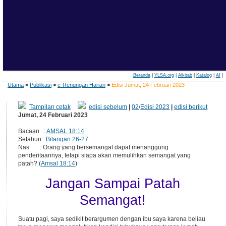
Beranda
|
YLSA.org
|
Alkitab
|
Katalog
|
AI
|
Utama
>
Publikasi
>
e-Renungan Harian
>
Edisi Jumat, 24 Februari 2023
Tampilan cetak
edisi sebelum
|
02
/
Edisi 2023
|
edisi berikut
Jumat, 24 Februari 2023
Bacaan :
AMSAL 18:14
Setahun :
Bilangan 26-27
Nas : Orang yang bersemangat dapat menanggung
penderitaannya, tetapi siapa akan memulihkan semangat yang
patah? (
Amsal 18:14
)
Jangan Sampai Patah
Semangat!
Suatu pagi, saya sedikit berargumen dengan ibu saya karena beliau