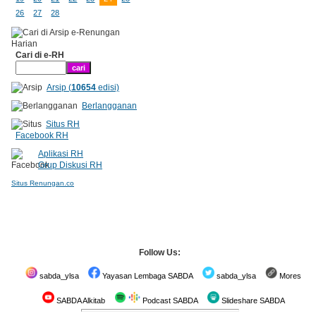
26
27
28
Cari di e-RH
Arsip (
10654
edisi)
Berlangganan
Situs RH
Facebook RH
Aplikasi RH
Grup Diskusi RH
Situs Renungan.co
Follow Us:
sabda_ylsa
Yayasan Lembaga SABDA
sabda_ylsa
Mores
SABDA Alkitab
Podcast SABDA
Slideshare SABDA