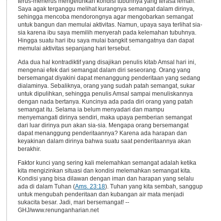
terus-menerus mengeluhkan kondisi tubuhnya yang terasa lemah.
Saya agak terganggu melihat kurangnya semangat dalam dirinya,
sehingga mencoba mendorongnya agar mengobarkan semangat
untuk bangun dan memulai aktivitas. Namun, upaya saya terlihat sia-
sia karena ibu saya memilih menyerah pada kelemahan tubuhnya.
Hingga suatu hari ibu saya mulai bangkit semangatnya dan dapat
memulai aktivitas sepanjang hari tersebut.
Ada dua hal kontradiktif yang disajikan penulis kitab Amsal hari ini,
mengenai efek dari semangat dalam diri seseorang. Orang yang
bersemangat diyakini dapat menanggung penderitaan yang sedang
dialaminya. Sebaliknya, orang yang sudah patah semangat, sukar
untuk dipulihkan, sehingga penulis Amsal sampai menuliskannya
dengan nada bertanya. Kuncinya ada pada diri orang yang patah
semangat itu. Selama ia belum menyadari dan mampu
menyemangati dirinya sendiri, maka upaya pemberian semangat
dari luar dirinya pun akan sia-sia. Mengapa orang bersemangat
dapat menanggung penderitaannya? Karena ada harapan dan
keyakinan dalam dirinya bahwa suatu saat penderitaannya akan
berakhir.
Faktor kunci yang sering kali melemahkan semangat adalah ketika
kita mengizinkan situasi dan kondisi melemahkan semangat kita.
Kondisi yang bisa dilawan dengan iman dan harapan yang selalu
ada di dalam Tuhan (
Ams. 23:18
). Tuhan yang kita sembah, sanggup
untuk mengubah penderitaan dan kubangan air mata menjadi
sukacita besar. Jadi, mari bersemangat! --
GHJ/www.renunganharian.net