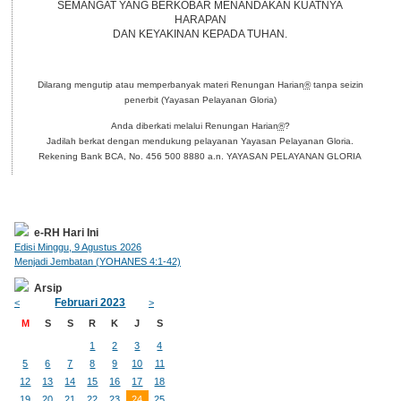
SEMANGAT YANG BERKOBAR MENANDAKAN KUATNYA
HARAPAN
DAN KEYAKINAN KEPADA TUHAN.
Dilarang mengutip atau memperbanyak materi Renungan Harian
®
tanpa seizin
penerbit (Yayasan Pelayanan Gloria)
Anda diberkati melalui Renungan Harian
®
?
Jadilah berkat dengan mendukung pelayanan Yayasan Pelayanan Gloria.
Rekening Bank BCA, No. 456 500 8880 a.n. YAYASAN PELAYANAN GLORIA
e-RH Hari Ini
Edisi Minggu, 9 Agustus 2026
Menjadi Jembatan (YOHANES 4:1-42)
Arsip
Februari 2023
<
>
M
S
S
R
K
J
S
1
2
3
4
5
6
7
8
9
10
11
12
13
14
15
16
17
18
19
20
21
22
23
24
25