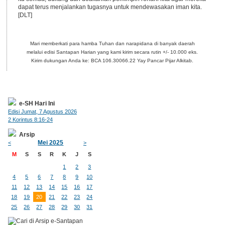
dapat terus menjalankan tugasnya untuk mendewasakan iman kita.
[DLT]
Mari memberkati para hamba Tuhan dan narapidana di banyak daerah
melalui edisi Santapan Harian yang kami kirim secara rutin +/- 10.000 eks.
Kirim dukungan Anda ke: BCA 106.30066.22 Yay Pancar Pijar Alkitab.
e-SH Hari Ini
Edisi Jumat, 7 Agustus 2026
2 Korintus 8:16-24
Arsip
Mei 2025
<
>
M
S
S
R
K
J
S
1
2
3
4
5
6
7
8
9
10
11
12
13
14
15
16
17
18
19
20
21
22
23
24
25
26
27
28
29
30
31