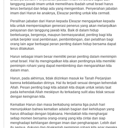
tanggung jawab imam untuk memelihara ibadah umat Israel harus
terus berlanjut dan tetap ada yang mengemban. Penyerahan jabatan
imam dari Harun ke anaknya, Eleazar penting untuk kita cermati.
Peralihan jabatan dari Harun kepada Eleazar mengajarkan kepada
kita untuk mempersiapkan generasi penerus yang akan melanjutkan
pelayanan dan tanggung jawab kita. Baik di dalam hidup
berkeluarga, bergereja, maupun bermasyarakat, penting bagi kita
untuk berpikir soal pembinaan, pembimbingan, dan pelatihan bagi
orang lain agar berbagai peran penting dalam hidup bersama dapat
terus dilakukan.
Harun sebagai imam besar memiliki peran penting dalam memimpin
umat Israel. Hal itu mengingatkan kita akan pentingnya kita memiliki
pemimpin rohani yang dapat membimbing dan mengarahkan kita
dalam iman.
Harun, pada akhirnya, tidak diizinkan masuk ke Tanah Perjanjian
karena ketidaktaatan dirinya. Hal itu terjadi sesuai dengan kehendak
Allah. Pesan penting bagi kita adalah kita diajak untuk selalu taat
pada kehendak Allah meskipun itu terkadang sulit atau tidak sesuai
dengan keinginan kita.
Kematian Harun dan masa berkabung selama tiga puluh hari
menunjukkan bahwa kematian adalah bagian dari kehidupan yang
harus dihadapi dengan bijaksana. Hendaklah kita menghargai
setiap momen bersama orang-orang yang kita cintai dan siap
menghadapi kehilangan dengan iman dan pengharapan. Lebih dari
itu semua, dukung dan doakanlah pemimpin rohani kita agar mereka