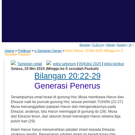
Beranda
|
YLSA.org
|
Alkitab
|
Katalog
|
AI
|
Utama
>
Publikasi
>
e-Santapan Harian
>
Edisi Selasa, 20 Mei 2025 (Minggu ke-5
sesudah Paskah)
Tampilan cetak
edisi sebelum
|
05
/
Edisi 2025
|
edisi berikut
Selasa, 20 Mei 2025 (Minggu ke-5 sesudah Paskah)
Bilangan 20:22-29
Generasi Penerus
Sesampainya umat Israel di gunung Hor, Musa membawa Harun dan
Eleazar naik ke puncak gunung Hor, sesuai perintah TUHAN (22-27).
Musa menanggalkan pakaian Harun dan mengenakannya pada
Eleazar, anaknya, lalu Harun meninggal di gunung itu (28). Musa
dan Eleazar turun, dan seluruh Israel menangisi Harun selama tiga
puluh hari (29).
Imam Harun harus menyerahkan jabatan imam kepada Eleazar,
anaknya sendiri. Penyerahan jabatan imam ini berarti tugas dan