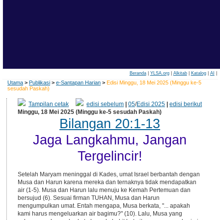
Beranda
|
YLSA.org
|
Alkitab
|
Katalog
|
AI
|
Utama
>
Publikasi
>
e-Santapan Harian
>
Edisi Minggu, 18 Mei 2025 (Minggu ke-5
sesudah Paskah)
Tampilan cetak
edisi sebelum
|
05
/
Edisi 2025
|
edisi berikut
Minggu, 18 Mei 2025 (Minggu ke-5 sesudah Paskah)
Bilangan 20:1-13
Jaga Langkahmu, Jangan
Tergelincir!
Setelah Maryam meninggal di Kades, umat Israel berbantah dengan
Musa dan Harun karena mereka dan ternaknya tidak mendapatkan
air (1-5). Musa dan Harun lalu menuju ke Kemah Pertemuan dan
bersujud (6). Sesuai firman TUHAN, Musa dan Harun
mengumpulkan umat. Entah mengapa, Musa berkata, "... apakah
kami harus mengeluarkan air bagimu?" (10). Lalu, Musa yang