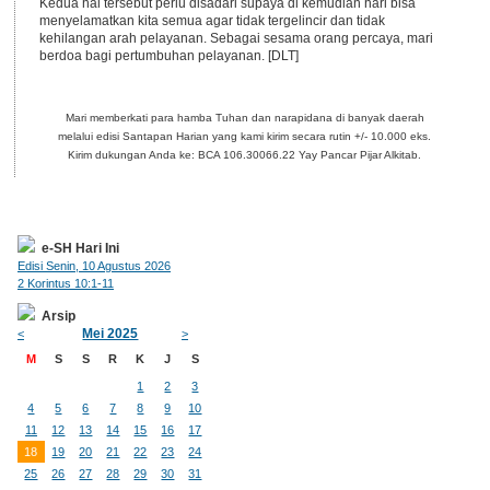
Kedua hal tersebut perlu disadari supaya di kemudian hari bisa
menyelamatkan kita semua agar tidak tergelincir dan tidak
kehilangan arah pelayanan. Sebagai sesama orang percaya, mari
berdoa bagi pertumbuhan pelayanan. [DLT]
Mari memberkati para hamba Tuhan dan narapidana di banyak daerah
melalui edisi Santapan Harian yang kami kirim secara rutin +/- 10.000 eks.
Kirim dukungan Anda ke: BCA 106.30066.22 Yay Pancar Pijar Alkitab.
e-SH Hari Ini
Edisi Senin, 10 Agustus 2026
2 Korintus 10:1-11
Arsip
Mei 2025
<
>
M
S
S
R
K
J
S
1
2
3
4
5
6
7
8
9
10
11
12
13
14
15
16
17
18
19
20
21
22
23
24
25
26
27
28
29
30
31