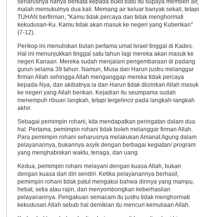
seharusnya hanya berkata kepada bukit batu itu supaya memberi air,
malah memukulnya dua kali. Memang air keluar banyak sekali, tetapi
TUHAN berfirman, "Kamu tidak percaya dan tidak menghormati
kekudusan-Ku. Kamu tidak akan masuk ke negeri yang Kuberikan"
(7-12).
Perikop ini menuliskan bulan pertama umat Israel tinggal di Kades.
Hal ini menunjukkan tinggal satu tahun lagi mereka akan masuk ke
negeri Kanaan. Mereka sudah menjalani pengembaraan di padang
gurun selama 39 tahun. Namun, Musa dan Harun justru melanggar
firman Allah sehingga Allah menganggap mereka tidak percaya
kepada-Nya, dan akibatnya ia dan Harun tidak diizinkan Allah masuk
ke negeri yang Allah berikan. Kejadian itu seumpama sudah
menempuh ribuan langkah, tetapi tergelincir pada langkah-langkah
akhir.
Sebagai pemimpin rohani, kita mendapatkan peringatan dalam dua
hal. Pertama, pemimpin rohani tidak boleh melanggar firman Allah.
Para pemimpin rohani seharusnya melakukan Amanat Agung dalam
pelayanannya, bukannya asyik dengan berbagai kegiatan/ program
yang menghabiskan waktu, tenaga, dan uang.
Kedua, pemimpin rohani melayani dengan kuasa Allah, bukan
dengan kuasa dari diri sendiri. Ketika pelayanannya berhasil,
pemimpin rohani tidak patut mengakui bahwa dirinya yang mampu,
hebat, setia atau rajin, dan menyombongkan keberhasilan
pelayanannya. Pengakuan semacam itu justru tidak menghormati
kekudusan Allah sebab hal demikian itu mencuri kemuliaan Allah.