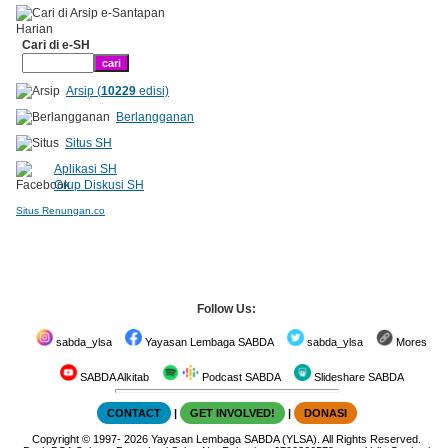
Cari di e-SH
Arsip (
10229
edisi)
Berlangganan
Situs SH
Aplikasi SH
Grup Diskusi SH
Situs Renungan.co
Follow Us:
sabda_ylsa
Yayasan Lembaga SABDA
sabda_ylsa
Mores
SABDA Alkitab
Podcast SABDA
Slideshare SABDA
CONTACT
|
GET INVOLVED!
|
DONASI
Copyright
© 1997-
2026
Yayasan Lembaga SABDA (YLSA).
All Rights Reserved.