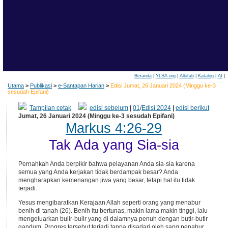
Beranda
|
YLSA.org
|
Alkitab
|
Katalog
|
AI
|
Utama
>
Publikasi
>
e-Santapan Harian
>
Edisi Jumat, 26 Januari 2024 (Minggu ke-3
sesudah Epifani)
Tampilan cetak
edisi sebelum
|
01
/
Edisi 2024
|
edisi berikut
Jumat, 26 Januari 2024 (Minggu ke-3 sesudah Epifani)
Markus 4:26-29
Tak Ada yang Sia-sia
Pernahkah Anda berpikir bahwa pelayanan Anda sia-sia karena
semua yang Anda kerjakan tidak berdampak besar? Anda
mengharapkan kemenangan jiwa yang besar, tetapi hal itu tidak
terjadi.
Yesus mengibaratkan Kerajaan Allah seperti orang yang menabur
benih di tanah (26). Benih itu bertunas, makin lama makin tinggi, lalu
mengeluarkan bulir-bulir yang di dalamnya penuh dengan butir-butir
gandum. Progres tersebut terjadi tanpa disadari oleh sang penabur,