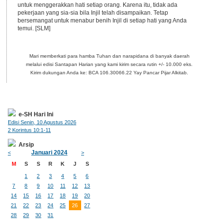
untuk menggerakkan hati setiap orang. Karena itu, tidak ada
pekerjaan yang sia-sia bila Injil telah disampaikan. Tetap
bersemangat untuk menabur benih Injil di setiap hati yang Anda
temui. [SLM]
Mari memberkati para hamba Tuhan dan narapidana di banyak daerah
melalui edisi Santapan Harian yang kami kirim secara rutin +/- 10.000 eks.
Kirim dukungan Anda ke: BCA 106.30066.22 Yay Pancar Pijar Alkitab.
e-SH Hari Ini
Edisi Senin, 10 Agustus 2026
2 Korintus 10:1-11
Arsip
Januari 2024
<
>
M
S
S
R
K
J
S
1
2
3
4
5
6
7
8
9
10
11
12
13
14
15
16
17
18
19
20
21
22
23
24
25
26
27
28
29
30
31