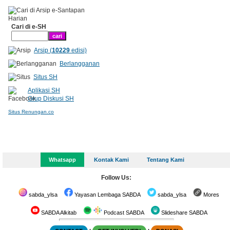
Cari di e-SH
Arsip (
10229
edisi)
Berlangganan
Situs SH
Aplikasi SH
Grup Diskusi SH
Situs Renungan.co
Whatsapp
Kontak Kami
Tentang Kami
Follow Us:
sabda_ylsa
Yayasan Lembaga SABDA
sabda_ylsa
Mores
SABDA Alkitab
Podcast SABDA
Slideshare SABDA