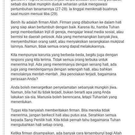
sebab dia tidak mungkin duduk seharian untuk mengawasi
pertumbuhan tanamannya (27-28). Ia tinggal menikmati buahnya
saat musim menuai tiba (29).
Benih itu adalah firman Allah. Firman yang ditaburkan ke dalam hati
yang siap akan bertumbuh dengan baik. Karena itu, hamba Tuhan
pergi memberitakan Injil di gereja, mengajar lewat media sosial, atau
bermisi ke daerah pelosok. Ada yang memenangkan banyak jiwa,
menyembuhkan orang sakit, atau menyaksikan serangkaian mukjizat
lainnya. Namun, tidak semua orang dapat melakukannya.
Kita mempunyai karunia yang berbeda-beda, begitu juga dengan
respons yang kita terima. Tidak semua orang terbuka untuk
menerima Injil. Ada yang menerimanya dengan senang hati, ada
juga yang mendengarnya dengan setengah hati, atau bahkan
menolaknya mentah-mentah. Jika penolakan terjadi, bagaimana
perasaan Anda?
Anda boleh menargetkan penyelamatan sebanyak mungkin jiwa.
Namun, bila hal itu tidak terjadi, bukan berarti apa yang Anda
lakukan sia-sia. Manusia boleh berencana, tetapi Tuhanlah yang
menentukan.
Tugas kita hanyalah memberitakan firman. Bila mereka tidak
menerima, jangan berkecil hati atau putus asa. Serahkan semua
kepada Sang Penilik hati. Kita tidak pernah tahu bagaimana Tuhan
mengubahkan hati setiap orang.
Ketika firman disampaikan, ada banyak cara tersembunyi bagi Allah