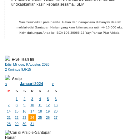
ungkapkanlah kasih kepada sesama. [SLM]
Mari memberkati para hamba Tuhan dan narapidana di banyak daerah
melalui edisi Santapan Harian yang kami kirim secara rutin +/- 10.000 eks.
Kirim dukungan Anda ke: BCA 106.30066.22 Yay Pancar Pijar Alkitab.
e-SH Hari Ini
Edisi Minggu, 9 Agustus 2026
2 Korintus 9:6-15
Arsip
Januari 2024
<
>
M
S
S
R
K
J
S
1
2
3
4
5
6
7
8
9
10
11
12
13
14
15
16
17
18
19
20
21
22
23
24
25
26
27
28
29
30
31