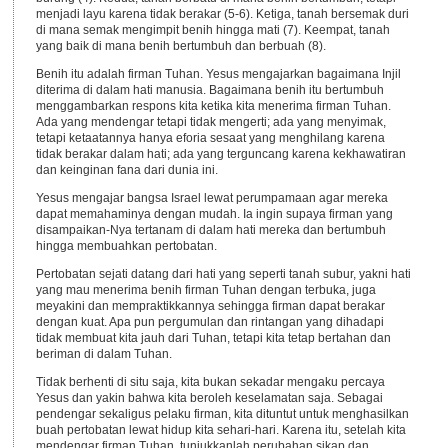
menjadi layu karena tidak berakar (5-6). Ketiga, tanah bersemak duri
di mana semak mengimpit benih hingga mati (7). Keempat, tanah
yang baik di mana benih bertumbuh dan berbuah (8).
Benih itu adalah firman Tuhan. Yesus mengajarkan bagaimana Injil
diterima di dalam hati manusia. Bagaimana benih itu bertumbuh
menggambarkan respons kita ketika kita menerima firman Tuhan.
Ada yang mendengar tetapi tidak mengerti; ada yang menyimak,
tetapi ketaatannya hanya eforia sesaat yang menghilang karena
tidak berakar dalam hati; ada yang terguncang karena kekhawatiran
dan keinginan fana dari dunia ini.
Yesus mengajar bangsa Israel lewat perumpamaan agar mereka
dapat memahaminya dengan mudah. Ia ingin supaya firman yang
disampaikan-Nya tertanam di dalam hati mereka dan bertumbuh
hingga membuahkan pertobatan.
Pertobatan sejati datang dari hati yang seperti tanah subur, yakni hati
yang mau menerima benih firman Tuhan dengan terbuka, juga
meyakini dan mempraktikkannya sehingga firman dapat berakar
dengan kuat. Apa pun pergumulan dan rintangan yang dihadapi
tidak membuat kita jauh dari Tuhan, tetapi kita tetap bertahan dan
beriman di dalam Tuhan.
Tidak berhenti di situ saja, kita bukan sekadar mengaku percaya
Yesus dan yakin bahwa kita beroleh keselamatan saja. Sebagai
pendengar sekaligus pelaku firman, kita dituntut untuk menghasilkan
buah pertobatan lewat hidup kita sehari-hari. Karena itu, setelah kita
mendengar firman Tuhan, tunjukkanlah perubahan sikap dan