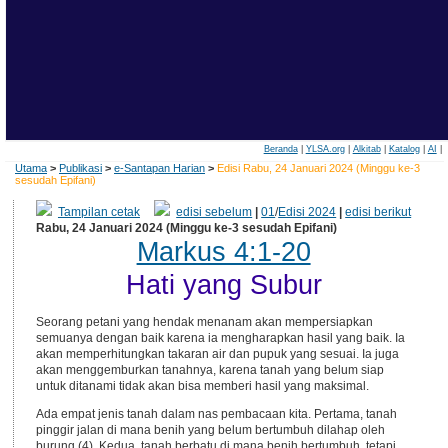
Beranda
|
YLSA.org
|
Alkitab
|
Katalog
|
AI
|
Utama
>
Publikasi
>
e-Santapan Harian
>
Edisi Rabu, 24 Januari 2024 (Minggu ke-3
sesudah Epifani)
Tampilan cetak
edisi sebelum
|
01
/
Edisi 2024
|
edisi berikut
Rabu, 24 Januari 2024 (Minggu ke-3 sesudah Epifani)
Markus 4:1-20
Hati yang Subur
Seorang petani yang hendak menanam akan mempersiapkan
semuanya dengan baik karena ia mengharapkan hasil yang baik. Ia
akan memperhitungkan takaran air dan pupuk yang sesuai. Ia juga
akan menggemburkan tanahnya, karena tanah yang belum siap
untuk ditanami tidak akan bisa memberi hasil yang maksimal.
Ada empat jenis tanah dalam nas pembacaan kita. Pertama, tanah
pinggir jalan di mana benih yang belum bertumbuh dilahap oleh
burung (4). Kedua, tanah berbatu di mana benih bertumbuh, tetapi