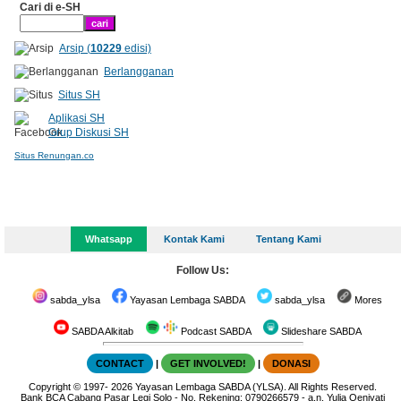
Cari di e-SH
Arsip (
10229
edisi)
Berlangganan
Situs SH
Aplikasi SH
Grup Diskusi SH
Situs Renungan.co
Whatsapp
Kontak Kami
Tentang Kami
Follow Us:
sabda_ylsa
Yayasan Lembaga SABDA
sabda_ylsa
Mores
SABDA Alkitab
Podcast SABDA
Slideshare SABDA
CONTACT
|
GET INVOLVED!
|
DONASI
Copyright
© 1997-
2026
Yayasan Lembaga SABDA (YLSA).
All Rights Reserved.
Bank BCA Cabang Pasar Legi Solo - No. Rekening: 0790266579 - a.n. Yulia Oeniyati