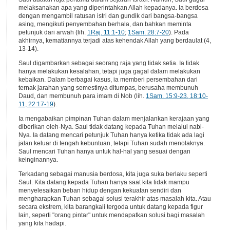
melaksanakan apa yang diperintahkan Allah kepadanya. Ia berdosa
dengan mengambil ratusan istri dan gundik dari bangsa-bangsa
asing, mengikuti penyembahan berhala, dan bahkan meminta
petunjuk dari arwah (lih.
1Raj. 11:1-10
;
1Sam. 28:7-20
). Pada
akhirnya, kematiannya terjadi atas kehendak Allah yang berdaulat (4,
13-14).
Saul digambarkan sebagai seorang raja yang tidak setia. Ia tidak
hanya melakukan kesalahan, tetapi juga gagal dalam melakukan
kebaikan. Dalam berbagai kasus, ia memberi persembahan dari
ternak jarahan yang semestinya ditumpas, berusaha membunuh
Daud, dan membunuh para imam di Nob (lih.
1Sam. 15:9-23, 18:10-
11, 22:17-19
).
Ia mengabaikan pimpinan Tuhan dalam menjalankan kerajaan yang
diberikan oleh-Nya. Saul tidak datang kepada Tuhan melalui nabi-
Nya. Ia datang mencari petunjuk Tuhan hanya ketika tidak ada lagi
jalan keluar di tengah kebuntuan, tetapi Tuhan sudah menolaknya.
Saul mencari Tuhan hanya untuk hal-hal yang sesuai dengan
keinginannya.
Terkadang sebagai manusia berdosa, kita juga suka berlaku seperti
Saul. Kita datang kepada Tuhan hanya saat kita tidak mampu
menyelesaikan beban hidup dengan kekuatan sendiri dan
mengharapkan Tuhan sebagai solusi terakhir atas masalah kita. Atau
secara ekstrem, kita barangkali tergoda untuk datang kepada figur
lain, seperti "orang pintar" untuk mendapatkan solusi bagi masalah
yang kita hadapi.