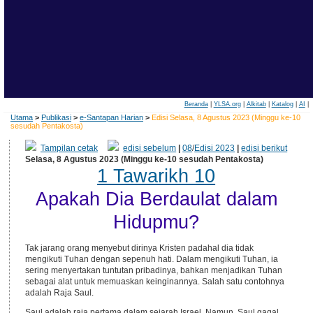
Beranda
|
YLSA.org
|
Alkitab
|
Katalog
|
AI
|
Utama
>
Publikasi
>
e-Santapan Harian
>
Edisi Selasa, 8 Agustus 2023 (Minggu ke-10
sesudah Pentakosta)
Tampilan cetak
edisi sebelum
|
08
/
Edisi 2023
|
edisi berikut
Selasa, 8 Agustus 2023 (Minggu ke-10 sesudah Pentakosta)
1 Tawarikh 10
Apakah Dia Berdaulat dalam
Hidupmu?
Tak jarang orang menyebut dirinya Kristen padahal dia tidak
mengikuti Tuhan dengan sepenuh hati. Dalam mengikuti Tuhan, ia
sering menyertakan tuntutan pribadinya, bahkan menjadikan Tuhan
sebagai alat untuk memuaskan keinginannya. Salah satu contohnya
adalah Raja Saul.
Saul adalah raja pertama dalam sejarah Israel. Namun, Saul gagal