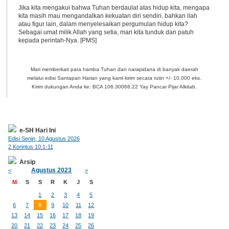
Jika kita mengakui bahwa Tuhan berdaulat atas hidup kita, mengapa
kita masih mau mengandalkan kekuatan diri sendiri, bahkan ilah
atau figur lain, dalam menyelesaikan pergumulan hidup kita?
Sebagai umat milik Allah yang setia, mari kita tunduk dan patuh
kepada perintah-Nya. [PMS]
Mari memberkati para hamba Tuhan dan narapidana di banyak daerah
melalui edisi Santapan Harian yang kami kirim secara rutin +/- 10.000 eks.
Kirim dukungan Anda ke: BCA 106.30066.22 Yay Pancar Pijar Alkitab.
e-SH Hari Ini
Edisi Senin, 10 Agustus 2026
2 Korintus 10:1-11
Arsip
Agustus 2023
<
>
M
S
S
R
K
J
S
1
2
3
4
5
6
7
8
9
10
11
12
13
14
15
16
17
18
19
20
21
22
23
24
25
26