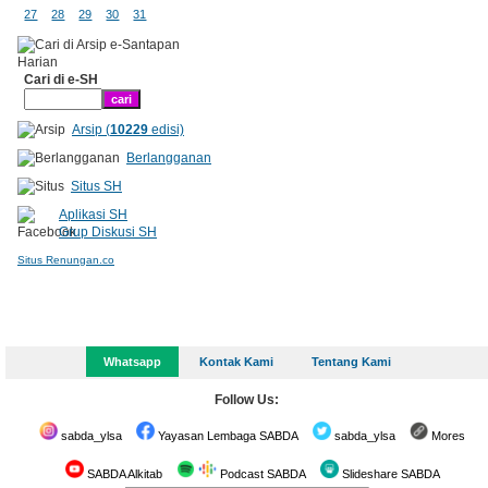
27
28
29
30
31
Cari di e-SH
Arsip (
10229
edisi)
Berlangganan
Situs SH
Aplikasi SH
Grup Diskusi SH
Situs Renungan.co
Whatsapp
Kontak Kami
Tentang Kami
Follow Us:
sabda_ylsa
Yayasan Lembaga SABDA
sabda_ylsa
Mores
SABDA Alkitab
Podcast SABDA
Slideshare SABDA