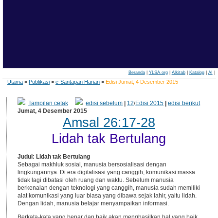
Beranda
|
YLSA.org
|
Alkitab
|
Katalog
|
AI
|
Utama
>
Publikasi
>
e-Santapan Harian
>
Edisi Jumat, 4 Desember 2015
Tampilan cetak
edisi sebelum
|
12
/
Edisi 2015
|
edisi berikut
Jumat, 4 Desember 2015
Amsal 26:17-28
Lidah tak Bertulang
Judul: Lidah tak Bertulang
Sebagai makhluk sosial, manusia bersosialisasi dengan
lingkungannya. Di era digitalisasi yang canggih, komunikasi massa
tidak lagi dibatasi oleh ruang dan waktu. Sebelum manusia
berkenalan dengan teknologi yang canggih, manusia sudah memiliki
alat komunikasi yang luar biasa yang dibawa sejak lahir, yaitu lidah.
Dengan lidah, manusia belajar menyampaikan informasi.
Berkata-kata yang benar dan baik akan menghasilkan hal yang baik