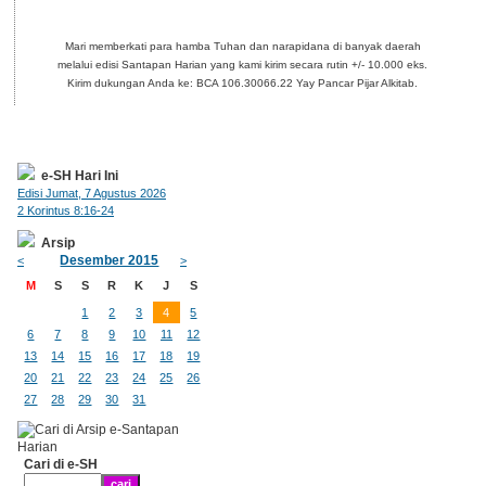
Mari memberkati para hamba Tuhan dan narapidana di banyak daerah
melalui edisi Santapan Harian yang kami kirim secara rutin +/- 10.000 eks.
Kirim dukungan Anda ke: BCA 106.30066.22 Yay Pancar Pijar Alkitab.
e-SH Hari Ini
Edisi Jumat, 7 Agustus 2026
2 Korintus 8:16-24
Arsip
Desember 2015
<
>
M
S
S
R
K
J
S
1
2
3
4
5
6
7
8
9
10
11
12
13
14
15
16
17
18
19
20
21
22
23
24
25
26
27
28
29
30
31
Cari di e-SH