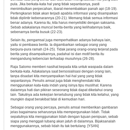
pula. Jika berkata-kata hal yang tidak sepantasnya, pasti
menimbulkan perpecahan, ibarat menembakkan panah api (18-19).
Pertengkaran tidak akan terjadi apabila informasi yang disampaikan
tidak diplintir kebenarannya (20-21). Memang tidak semua informasi
benar adanya. Karena itu, kita harus menyelidiki dengan saksama.
Sebab adakalanya muncul berita-berita yang kelihatannya baik,
sebenarnya berita busuk (22-23).
Selain itu, pengamsal juga memperhatikan adanya bahaya lain,
yaitu si pembawa berita. Ia digambarkan sebagai orang yang
berpura-pura ramah (24-25). Tidak jarang orang-orang terjerat pada
berita yang disampaikannya, padahal isi dan motif berita itu
mengandung kebencian terhadap musuhnya (26-28).
Raja Salomo memberi nasihat kepada kita untuk waspada dalam
berkata-kata. Adakalanya saat bersosialisasi dengan orang lain,
tanpa disadari kita menyampaikan hal-hal yang yang tidak
sepantasnya. Penulis amsal juga tidak menghendaki kita
menggunakan kata-kata indah yang isinya tipu muslihat. Karena
dalamnya hati dan pikiran seseorang tidak dapat diketahui orang
lain. Takutnya ada kekejian terselubung yang tidak kita ketahui, yang
mungkin dapat berakibat fatal di kemudian hari.
Sebagai orang yang percaya, penulis amsal memberikan gambaran
jelas bagaimana seharusnya kita mempergunakan lidah. Tidak
sepatutnya kita menggunakan lidah dengan tujuan penipuan, sebab
siapa yang menggali lubang akan jatuh di dalamnya. Bijaksanalah
menggunakannya, sebab lidah itu tak bertulang. [YSAN]