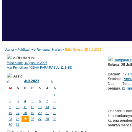
Utama
>
Publikasi
>
e-Renungan Harian
>
Edisi Selasa, 25 Juli 2023
e-RH Hari Ini
Tampilan c
Edisi Kamis, 6 Agustus 2026
Selasa, 25 Jul
Alat Pemulihan (KISAH PARA RASUL 11:1-18)
Bacaan :
2 TI
Arsip
Setahun :
Amsa
Juli 2023
<
>
Nas : Tuhan k
M
S
S
R
K
J
S
penjara. (
2 Tim
1
2
3
4
5
6
7
8
9
10
11
12
13
14
15
Onesiforus dan
16
17
18
19
20
21
22
keberaniannya.
23
24
25
26
27
28
29
karena pemberi
30
31
bahkan mencari