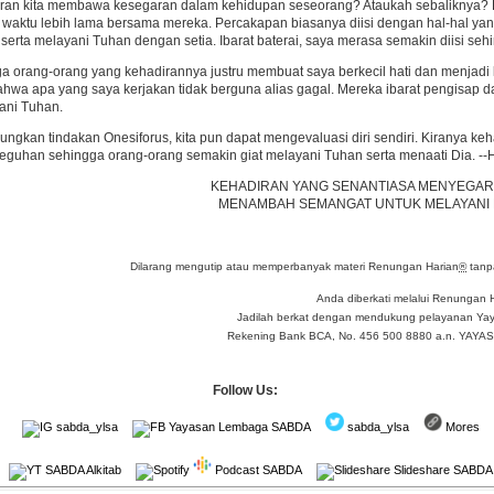
ran kita membawa kesegaran dalam kehidupan seseorang? Ataukah sebaliknya? Ke
waktu lebih lama bersama mereka. Percakapan biasanya diisi dengan hal-hal ya
 serta melayani Tuhan dengan setia. Ibarat baterai, saya merasa semakin diisi se
a orang-orang yang kehadirannya justru membuat saya berkecil hati dan menjadi
wa apa yang saya kerjakan tidak berguna alias gagal. Mereka ibarat pengisap 
ani Tuhan.
gkan tindakan Onesiforus, kita pun dapat mengevaluasi diri sendiri. Kiranya k
uhan sehingga orang-orang semakin giat melayani Tuhan serta menaati Dia. --
KEHADIRAN YANG SENANTIASA MENYEGARK
MENAMBAH SEMANGAT UNTUK MELAYANI 
Dilarang mengutip atau memperbanyak materi Renungan Harian
®
tanpa
Anda diberkati melalui Renungan 
Jadilah berkat dengan mendukung pelayanan Yay
Rekening Bank BCA, No. 456 500 8880 a.n. YA
Follow Us:
sabda_ylsa
Yayasan Lembaga SABDA
sabda_ylsa
Mores
SABDA Alkitab
Podcast SABDA
Slideshare SABDA