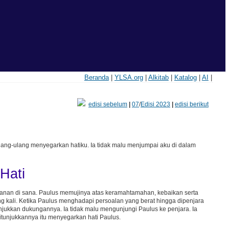
Beranda
|
YLSA.org
|
Alkitab
|
Katalog
|
AI
|
edisi sebelum
|
07
/
Edisi 2023
|
edisi berikut
ng-ulang menyegarkan hatiku. Ia tidak malu menjumpai aku di dalam
Hati
yanan di sana. Paulus memujinya atas keramahtamahan, kebaikan serta
 kali. Ketika Paulus menghadapi persoalan yang berat hingga dipenjara
jukkan dukungannya. Ia tidak malu mengunjungi Paulus ke penjara. Ia
tunjukkannya itu menyegarkan hati Paulus.