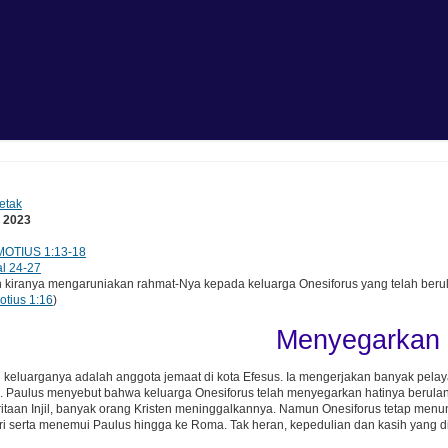
etak
i 2023
MOTIUS 1:13-18
l 24-27
iranya mengaruniakan rahmat-Nya kepada keluarga Onesiforus yang telah berula
otius 1:16
)
Menyegarkan 
 keluarganya adalah anggota jemaat di kota Efesus. Ia mengerjakan banyak pela
 Paulus menyebut bahwa keluarga Onesiforus telah menyegarkan hatinya berulang
taan Injil, banyak orang Kristen meninggalkannya. Namun Onesiforus tetap menun
 serta menemui Paulus hingga ke Roma. Tak heran, kepedulian dan kasih yang di