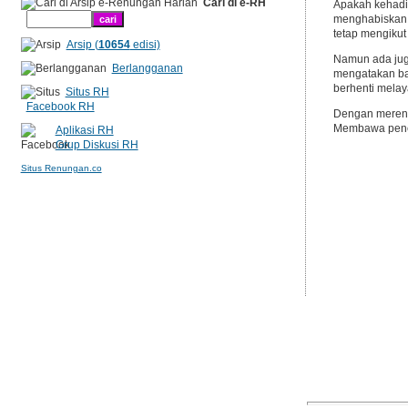
Cari di e-RH
Apakah kehadi
menghabiskan 
tetap mengikut
Arsip (
10654
edisi)
Namun ada jug
Berlangganan
mengatakan bah
berhenti melay
Situs RH
Facebook RH
Dengan merenun
Membawa peneg
Aplikasi RH
Grup Diskusi RH
Situs Renungan.co