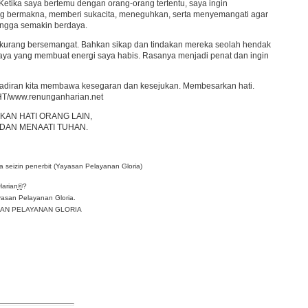
tika saya bertemu dengan orang-orang tertentu, saya ingin
ng bermakna, memberi sukacita, meneguhkan, serta menyemangati agar
hingga semakin berdaya.
 kurang bersemangat. Bahkan sikap dan tindakan mereka seolah hendak
daya yang membuat energi saya habis. Rasanya menjadi penat dan ingin
ehadiran kita membawa kesegaran dan kesejukan. Membesarkan hati.
HT/www.renunganharian.net
AN HATI ORANG LAIN,
DAN MENAATI TUHAN.
 seizin penerbit (Yayasan Pelayanan Gloria)
Harian
®
?
asan Pelayanan Gloria.
YASAN PELAYANAN GLORIA