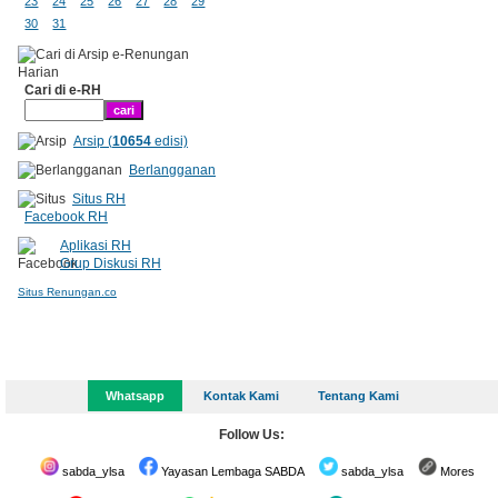
23
24
25
26
27
28
29
30
31
Cari di e-RH
Arsip (
10654
edisi)
Berlangganan
Situs RH
Facebook RH
Aplikasi RH
Grup Diskusi RH
Situs Renungan.co
Whatsapp
Kontak Kami
Tentang Kami
Follow Us:
sabda_ylsa
Yayasan Lembaga SABDA
sabda_ylsa
Mores