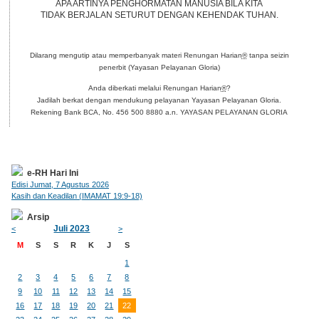
APA ARTINYA PENGHORMATAN MANUSIA BILA KITA
TIDAK BERJALAN SETURUT DENGAN KEHENDAK TUHAN.
Dilarang mengutip atau memperbanyak materi Renungan Harian
®
tanpa seizin
penerbit (Yayasan Pelayanan Gloria)
Anda diberkati melalui Renungan Harian
®
?
Jadilah berkat dengan mendukung pelayanan Yayasan Pelayanan Gloria.
Rekening Bank BCA, No. 456 500 8880 a.n. YAYASAN PELAYANAN GLORIA
e-RH Hari Ini
Edisi Jumat, 7 Agustus 2026
Kasih dan Keadilan (IMAMAT 19:9-18)
Arsip
Juli 2023
<
>
M
S
S
R
K
J
S
1
2
3
4
5
6
7
8
9
10
11
12
13
14
15
16
17
18
19
20
21
22