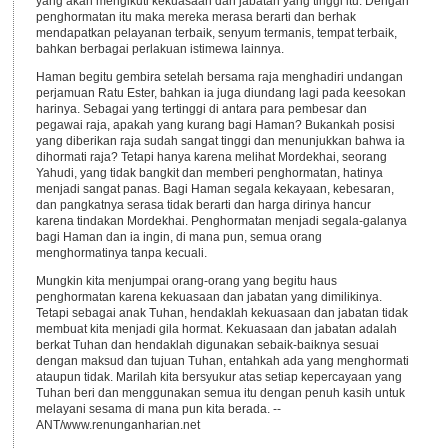
yang akan mengikuti kekuasaan dan jabatan yang tinggi itu. Dengan
penghormatan itu maka mereka merasa berarti dan berhak
mendapatkan pelayanan terbaik, senyum termanis, tempat terbaik,
bahkan berbagai perlakuan istimewa lainnya.
Haman begitu gembira setelah bersama raja menghadiri undangan
perjamuan Ratu Ester, bahkan ia juga diundang lagi pada keesokan
harinya. Sebagai yang tertinggi di antara para pembesar dan
pegawai raja, apakah yang kurang bagi Haman? Bukankah posisi
yang diberikan raja sudah sangat tinggi dan menunjukkan bahwa ia
dihormati raja? Tetapi hanya karena melihat Mordekhai, seorang
Yahudi, yang tidak bangkit dan memberi penghormatan, hatinya
menjadi sangat panas. Bagi Haman segala kekayaan, kebesaran,
dan pangkatnya serasa tidak berarti dan harga dirinya hancur
karena tindakan Mordekhai. Penghormatan menjadi segala-galanya
bagi Haman dan ia ingin, di mana pun, semua orang
menghormatinya tanpa kecuali.
Mungkin kita menjumpai orang-orang yang begitu haus
penghormatan karena kekuasaan dan jabatan yang dimilikinya.
Tetapi sebagai anak Tuhan, hendaklah kekuasaan dan jabatan tidak
membuat kita menjadi gila hormat. Kekuasaan dan jabatan adalah
berkat Tuhan dan hendaklah digunakan sebaik-baiknya sesuai
dengan maksud dan tujuan Tuhan, entahkah ada yang menghormati
ataupun tidak. Marilah kita bersyukur atas setiap kepercayaan yang
Tuhan beri dan menggunakan semua itu dengan penuh kasih untuk
melayani sesama di mana pun kita berada. --
ANT/www.renunganharian.net