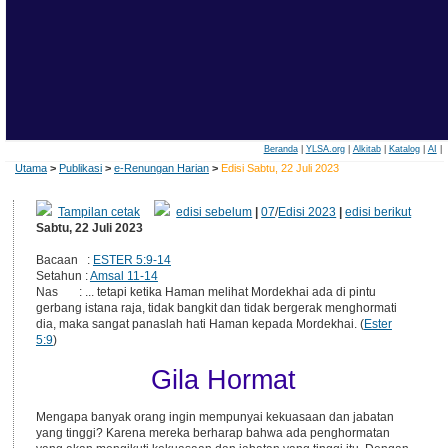
Beranda
|
YLSA.org
|
Alkitab
|
Katalog
|
AI
|
Utama
>
Publikasi
>
e-Renungan Harian
>
Edisi Sabtu, 22 Juli 2023
Tampilan cetak
edisi sebelum
|
07
/
Edisi 2023
|
edisi berikut
Sabtu, 22 Juli 2023
Bacaan :
ESTER 5:9-14
Setahun :
Amsal 11-14
Nas : ... tetapi ketika Haman melihat Mordekhai ada di pintu
gerbang istana raja, tidak bangkit dan tidak bergerak menghormati
dia, maka sangat panaslah hati Haman kepada Mordekhai. (
Ester
5:9
)
Gila Hormat
Mengapa banyak orang ingin mempunyai kekuasaan dan jabatan
yang tinggi? Karena mereka berharap bahwa ada penghormatan