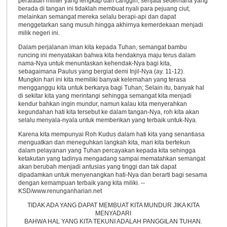
peralatan militer yang lengkap dan canggih, senjata sederhana yang
berada di tangan ini tidaklah membuat nyali para pejuang ciut,
melainkan semangat mereka selalu berapi-api dan dapat
menggetarkan sang musuh hingga akhirnya kemerdekaan menjadi
milik negeri ini.
Dalam perjalanan iman kita kepada Tuhan, semangat bambu
runcing ini menyatakan bahwa kita hendaknya maju terus dalam
nama-Nya untuk menuntaskan kehendak-Nya bagi kita,
sebagaimana Paulus yang bergiat demi Injil-Nya (ay. 11-12).
Mungkin hari ini kita memiliki banyak kelemahan yang terasa
mengganggu kita untuk berkarya bagi Tuhan; Selain itu, banyak hal
di sekitar kita yang merintangi sehingga semangat kita menjadi
kendur bahkan ingin mundur, namun kalau kita menyerahkan
kegundahan hati kita tersebut ke dalam tangan-Nya, roh kita akan
selalu menyala-nyala untuk memberikan yang terbaik untuk-Nya.
Karena kita mempunyai Roh Kudus dalam hati kita yang senantiasa
menguatkan dan meneguhkan langkah kita, mari kita bertekun
dalam pelayanan yang Tuhan percayakan kepada kita sehingga
ketakutan yang tadinya mengadang sampai mematahkan semangat
akan berubah menjadi antusias yang tinggi dan tak dapat
dipadamkan untuk menyenangkan hati-Nya dan berarti bagi sesama
dengan kemampuan terbaik yang kita miliki. --
KSD/www.renunganharian.net
TIDAK ADA YANG DAPAT MEMBUAT KITA MUNDUR JIKA KITA
MENYADARI
BAHWA HAL YANG KITA TEKUNI ADALAH PANGGILAN TUHAN.