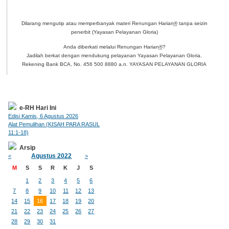
Dilarang mengutip atau memperbanyak materi Renungan Harian
®
tanpa seizin
penerbit (Yayasan Pelayanan Gloria)
Anda diberkati melalui Renungan Harian
®
?
Jadilah berkat dengan mendukung pelayanan Yayasan Pelayanan Gloria.
Rekening Bank BCA, No. 456 500 8880 a.n. YAYASAN PELAYANAN GLORIA
e-RH Hari Ini
Edisi Kamis, 6 Agustus 2026
Alat Pemulihan (KISAH PARA RASUL
11:1-18)
Arsip
Agustus 2022
<
>
M
S
S
R
K
J
S
1
2
3
4
5
6
7
8
9
10
11
12
13
14
15
16
17
18
19
20
21
22
23
24
25
26
27
28
29
30
31