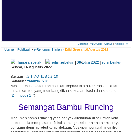
Beranda
|
YLSA.org
|
Alkitab
|
Katalog
|
AI
|
Utama
>
Publikasi
>
e-Renungan Harian
>
Edisi Selasa, 16 Agustus 2022
Tampilan cetak
edisi sebelum
|
08
/
Edisi 2022
|
edisi berikut
Selasa, 16 Agustus 2022
Bacaan :
2 TIMOTIUS 1:3-18
Setahun :
Yeremia 7-10
Nas : Sebab Allah memberikan kepada kita bukan roh ketakutan,
melainkan roh yang membangkitkan kekuatan, kasih dan ketertiban.
(
2 Timotius 1:7
)
Semangat Bambu Runcing
Monumen bambu runcing yang banyak ditemukan di sejumlah kota
di Indonesia merupakan refleksi semangat keberanian dalam upaya
berjuang demi merebut kemerdekaan. Meskipun penjajah memiliki