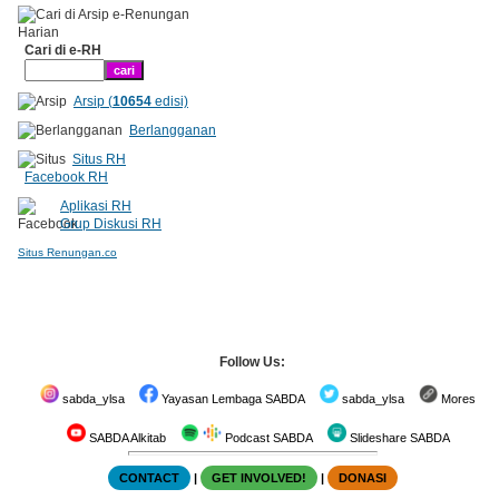
Cari di e-RH
Arsip (
10654
edisi)
Berlangganan
Situs RH
Facebook RH
Aplikasi RH
Grup Diskusi RH
Situs Renungan.co
Follow Us:
sabda_ylsa
Yayasan Lembaga SABDA
sabda_ylsa
Mores
SABDA Alkitab
Podcast SABDA
Slideshare SABDA
CONTACT
|
GET INVOLVED!
|
DONASI