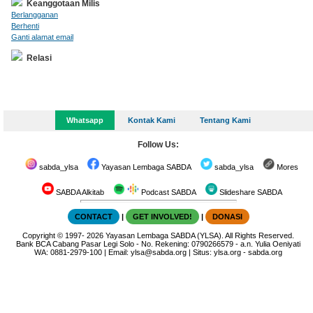
Keanggotaan Milis
Berlangganan
Berhenti
Ganti alamat email
Relasi
Whatsapp
Kontak Kami
Tentang Kami
Follow Us:
sabda_ylsa
Yayasan Lembaga SABDA
sabda_ylsa
Mores
SABDA Alkitab
Podcast SABDA
Slideshare SABDA
CONTACT
|
GET INVOLVED!
|
DONASI
Copyright
© 1997-
2026
Yayasan Lembaga SABDA (YLSA).
All Rights Reserved.
Bank BCA Cabang Pasar Legi Solo - No. Rekening: 0790266579 - a.n. Yulia Oeniyati
WA:
0881-2979-100
| Email:
ylsa@sabda.org
| Situs:
ylsa.org
-
sabda.org