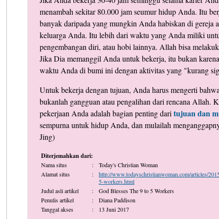
menambah sekitar 80.000 jam seumur hidup Anda. Itu ber
banyak daripada yang mungkin Anda habiskan di gereja 
keluarga Anda. Itu lebih dari waktu yang Anda miliki unt
pengembangan diri, atau hobi lainnya. Allah bisa melaku
Jika Dia memanggil Anda untuk bekerja, itu bukan karena
waktu Anda di bumi ini dengan aktivitas yang "kurang sig
Untuk bekerja dengan tujuan, Anda harus mengerti bahw
bukanlah gangguan atau pengalihan dari rencana Allah. 
tujuan dan mi
pekerjaan Anda adalah bagian penting dari
sempurna untuk hidup Anda, dan mulailah menganggapnya s
Jing)
Diterjemahkan dari:
Nama situs
:
Today's Christian Woman
Alamat situs
:
http://www.todayschristianwoman.com/articles/2015
5-workers.html
Judul asli artikel
:
God Blesses The 9 to 5 Workers
Penulis artikel
:
Diana Paddison
Tanggal akses
:
13 Juni 2017