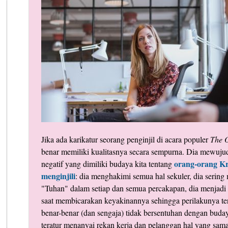
Jika ada karikatur seorang penginjil di acara populer
The O
benar memiliki kualitasnya secara sempurna. Dia mewuju
orang-orang Kr
negatif yang dimiliki budaya kita tentang
menginjili
: dia menghakimi semua hal sekuler, dia sering
"Tuhan" dalam setiap dan semua percakapan, dia menjadi
saat membicarakan keyakinannya sehingga perilakunya terl
benar-benar (dan sengaja) tidak bersentuhan dengan buday
teratur menanyai rekan kerja dan pelanggan hal yang sama