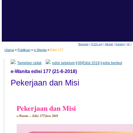
Beranda
|
YLSA.org
|
Alkitab
|
Katalog
|
AI
|
Utama
>
Publikasi
>
e-Wanita
>
Edisi 177
Tampilan cetak
edisi sebelum
|
06
/
Edisi 2018
|
edisi berikut
e-Wanita edisi 177 (21-6-2018)
Pekerjaan dan Misi
Pekerjaan dan Misi
e-Wanita -- Edisi 177/Juni 2018