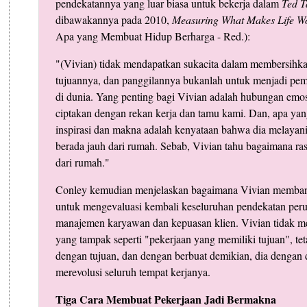
pendekatannya yang luar biasa untuk bekerja dalam
Ted T
dibawakannya pada 2010,
Measuring What Makes Life W
Apa yang Membuat Hidup Berharga - Red.):
"(Vivian) tidak mendapatkan sukacita dalam membersihkan
tujuannya, dan panggilannya bukanlah untuk menjadi pembe
di dunia. Yang penting bagi Vivian adalah hubungan emos
ciptakan dengan rekan kerja dan tamu kami. Dan, apa y
inspirasi dan makna adalah kenyataan bahwa dia melayan
berada jauh dari rumah. Sebab, Vivian tahu bagaimana ra
dari rumah."
Conley kemudian menjelaskan bagaimana Vivian memban
untuk mengevaluasi kembali keseluruhan pendekatan per
manajemen karyawan dan kepuasan klien. Vivian tidak me
yang tampak seperti "pekerjaan yang memiliki tujuan", tet
dengan tujuan, dan dengan berbuat demikian, dia dengan
merevolusi seluruh tempat kerjanya.
Tiga Cara Membuat Pekerjaan Jadi Bermakna