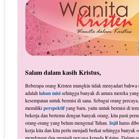
Salam dalam kasih Kristus,
Beberapa orang Kristen mungkin tidak menyadari bahwa t
lahan misi
adalah
sehingga banyak di antara mereka yan
kesempatan untuk bermisi di sana. Sebagai orang percaya,
perspektif
memiliki
yang baru, yaitu untuk bermisi di temp
bekerja dan bertemu dengan banyak orang, kita pasti per
Injil
orang-orang yang belum mengenal Tuhan.
harus dibe
kerja kita dan kita perlu menjadi berkat sehingga banyak
mendengar dan menjadi percaya kepada Kristus. Dalam edis