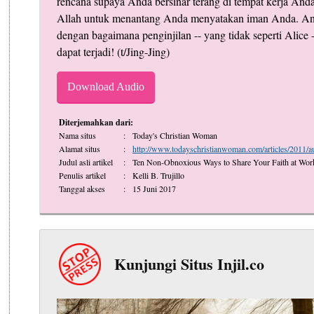
rencana supaya Anda bersinar terang di tempat kerja Anda
Allah untuk menantang Anda menyatakan iman Anda. An
dengan bagaimana penginjilan -- yang tidak seperti Alice -
dapat terjadi! (t/Jing-Jing)
Download Audio
Diterjemahkan dari:
Nama situs
:
Today's Christian Woman
Alamat situs
:
http://www.todayschristianwoman.com/articles/2011/
Judul asli artikel
:
Ten Non-Obnoxious Ways to Share Your Faith at Wor
Penulis artikel
:
Kelli B. Trujillo
Tanggal akses
:
15 Juni 2017
Kunjungi Situs Injil.co