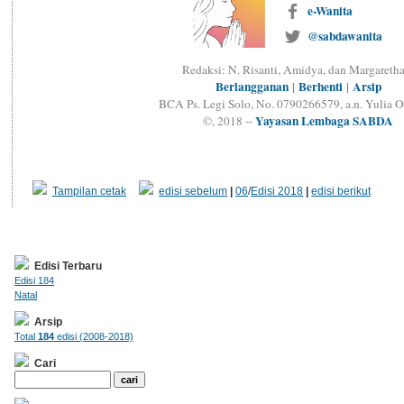
e-Wanita
@sabdawanita
Redaksi: N. Risanti, Amidya, dan Margaretha
Berlangganan
|
Berhenti
|
Arsip
BCA Ps. Legi Solo, No. 0790266579, a.n. Yulia O
Yayasan Lembaga SABDA
©, 2018 --
Tampilan cetak
edisi sebelum
|
06
/
Edisi 2018
|
edisi berikut
Edisi Terbaru
Edisi 184
Natal
Arsip
Total
184
edisi (2008-2018)
Cari