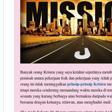
Banyak orang Kristen yang saya ketahui sepertinya mem
pemisah antara pekerjaan fisik dan pekerjaan yang Allah 
prinsip-prinsip Kristen
orang ini tidak meninggalkan
mer
tetapi mereka cenderung memandang waktu mereka di tem
sesuatu yang kurang berharga atau bermakna daripada w
bersama dengan keluarga, relawan, atau menghadiri studi 
Jika Anda bekerja 30-40 jam seminggu selama karier Anda