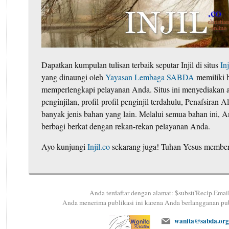
Dapatkan kumpulan tulisan terbaik seputar Injil di situs
Inj
yang dinaungi oleh
Yayasan Lembaga SABDA
memiliki 
memperlengkapi pelayanan Anda. Situs ini menyediakan a
penginjilan, profil-profil penginjil terdahulu, Penafsiran A
banyak jenis bahan yang lain. Melalui semua bahan ini, 
berbagi berkat dengan rekan-rekan pelayanan Anda.
Ayo kunjungi
Injil.co
sekarang juga! Tuhan Yesus member
Anda terdaftar dengan alamat: $subst('Recip.Email
Anda menerima publikasi ini karena Anda berlangganan pu
wanita@sabda.org