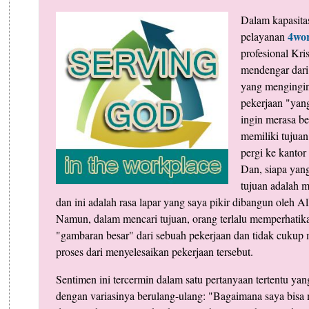
Dalam kapasita
4wo
pelayanan
profesional Kris
mendengar dari
yang mengingin
pekerjaan "yan
ingin merasa b
memiliki tujuan
pergi ke kantor
Dan, siapa yan
tujuan adalah m
dan ini adalah rasa lapar yang saya pikir dibangun oleh All
Namun, dalam mencari tujuan, orang terlalu memperhatika
"gambaran besar" dari sebuah pekerjaan dan tidak cukup
proses dari menyelesaikan pekerjaan tersebut.
Sentimen ini tercermin dalam satu pertanyaan tertentu ya
dengan variasinya berulang-ulang: "Bagaimana saya bis