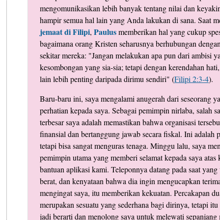
mengomunikasikan lebih banyak tentang nilai dan keyaki
hampir semua hal lain yang Anda lakukan di sana. Saat m
jemaat di Filipi
Paulus
,
memberikan hal yang cukup spesi
bagaimana orang Kristen seharusnya berhubungan dengan
sekitar mereka: "Jangan melakukan apa pun dari ambisi ya
kesombongan yang sia-sia; tetapi dengan kerendahan hati
lain lebih penting daripada dirimu sendiri" (
Filipi 2:3-4
).
Baru-baru ini, saya mengalami anugerah dari seseorang 
perhatian kepada saya. Sebagai pemimpin nirlaba, salah s
terbesar saya adalah memastikan bahwa organisasi tersebu
finansial dan bertanggung jawab secara fiskal. Ini adalah 
tetapi bisa sangat menguras tenaga. Minggu lalu, saya men
pemimpin utama yang memberi selamat kepada saya atas k
bantuan aplikasi kami. Teleponnya datang pada saat yang 
berat, dan kenyataan bahwa dia ingin mengucapkan terim
mengingat saya, itu memberikan kekuatan. Percakapan dua
merupakan sesuatu yang sederhana bagi dirinya, tetapi it
jadi berarti dan menolong saya untuk melewati sepanjang 