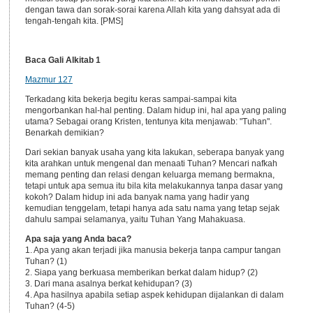
dengan tawa dan sorak-sorai karena Allah kita yang dahsyat ada di
tengah-tengah kita. [PMS]
Baca Gali Alkitab 1
Mazmur 127
Terkadang kita bekerja begitu keras sampai-sampai kita
mengorbankan hal-hal penting. Dalam hidup ini, hal apa yang paling
utama? Sebagai orang Kristen, tentunya kita menjawab: "Tuhan".
Benarkah demikian?
Dari sekian banyak usaha yang kita lakukan, seberapa banyak yang
kita arahkan untuk mengenal dan menaati Tuhan? Mencari nafkah
memang penting dan relasi dengan keluarga memang bermakna,
tetapi untuk apa semua itu bila kita melakukannya tanpa dasar yang
kokoh? Dalam hidup ini ada banyak nama yang hadir yang
kemudian tenggelam, tetapi hanya ada satu nama yang tetap sejak
dahulu sampai selamanya, yaitu Tuhan Yang Mahakuasa.
Apa saja yang Anda baca?
1. Apa yang akan terjadi jika manusia bekerja tanpa campur tangan
Tuhan? (1)
2. Siapa yang berkuasa memberikan berkat dalam hidup? (2)
3. Dari mana asalnya berkat kehidupan? (3)
4. Apa hasilnya apabila setiap aspek kehidupan dijalankan di dalam
Tuhan? (4-5)