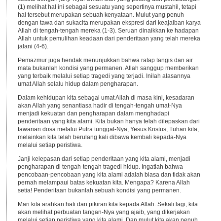
(1) melihat hal ini sebagai sesuatu yang sepertinya mustahil, tetapi
hal tersebut merupakan sebuah kenyataan. Mulut yang penuh
dengan tawa dan sukacita merupakan ekspresi dari keajaiban karya
Allah di tengah-tengah mereka (1-3). Seruan dinaikkan ke hadapan
Allah untuk pemulihan keadaan dari penderitaan yang telah mereka
jalani (4-6).
Pemazmur juga hendak menunjukkan bahwa ratap tangis dan air
mata bukanlah kondisi yang permanen. Allah sanggup memberikan
yang terbaik melalui setiap tragedi yang terjadi. Inilah alasannya
umat Allah selalu hidup dalam pengharapan.
Dalam kehidupan kita sebagai umat Allah di masa kini, kesadaran
akan Allah yang senantiasa hadir di tengah-tengah umat-Nya
menjadi kekuatan dan pengharapan dalam menghadapi
penderitaan yang kita alami. Kita bukan hanya telah dilepaskan dari
tawanan dosa melalui Putra tunggal-Nya, Yesus Kristus, Tuhan kita,
melainkan kita telah berulang kali dibawa kembali kepada-Nya
melalui setiap peristiwa.
Janji kelepasan dari setiap penderitaan yang kita alami, menjadi
pengharapan di tengah-tengah tragedi hidup. Ingatlah bahwa
pencobaan-pencobaan yang kita alami adalah biasa dan tidak akan
pernah melampaui batas kekuatan kita. Mengapa? Karena Allah
setia! Penderitaan bukanlah sebuah kondisi yang permanen.
Mari kita arahkan hati dan pikiran kita kepada Allah. Sekali lagi, kita
akan melihat perbuatan tangan-Nya yang ajaib, yang dikerjakan
melalui setiap peristiwa yang kita alami. Dan mulut kita akan penuh