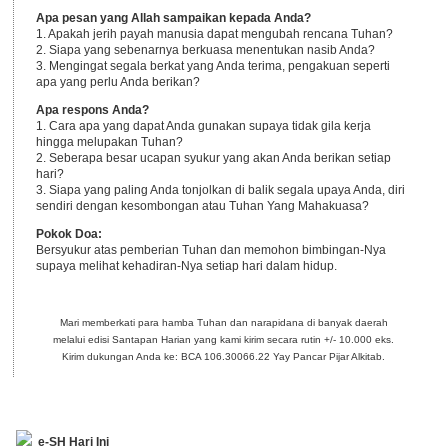
Apa pesan yang Allah sampaikan kepada Anda?
1. Apakah jerih payah manusia dapat mengubah rencana Tuhan?
2. Siapa yang sebenarnya berkuasa menentukan nasib Anda?
3. Mengingat segala berkat yang Anda terima, pengakuan seperti
apa yang perlu Anda berikan?
Apa respons Anda?
1. Cara apa yang dapat Anda gunakan supaya tidak gila kerja
hingga melupakan Tuhan?
2. Seberapa besar ucapan syukur yang akan Anda berikan setiap
hari?
3. Siapa yang paling Anda tonjolkan di balik segala upaya Anda, diri
sendiri dengan kesombongan atau Tuhan Yang Mahakuasa?
Pokok Doa:
Bersyukur atas pemberian Tuhan dan memohon bimbingan-Nya
supaya melihat kehadiran-Nya setiap hari dalam hidup.
Mari memberkati para hamba Tuhan dan narapidana di banyak daerah
melalui edisi Santapan Harian yang kami kirim secara rutin +/- 10.000 eks.
Kirim dukungan Anda ke: BCA 106.30066.22 Yay Pancar Pijar Alkitab.
e-SH Hari Ini