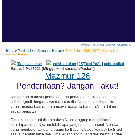
Beranda
|
YLSA.org
|
Alkitab
|
Katalog
|
AI
|
Utama
>
Publikasi
>
e-Santapan Harian
>
Edisi Sabtu, 1 Mei 2021 (Minggu ke-4
sesudah Paskah)
Tampilan cetak
edisi sebelum
|
05
/
Edisi 2021
|
edisi berikut
Sabtu, 1 Mei 2021 (Minggu ke-4 sesudah Paskah)
Mazmur 126
Penderitaan? Jangan Takut!
Kehidupan manusia penuh dengan penderitaan. Ratap tangis hadir
silih berganti dengan tawa dan sukacita. Namun, satu kepastian
yang tersedia bagi orang percaya adalah kehadiran Allah dalam
setiap peristiwa.
Pemazmur menunjukkan bahwa Allah sanggup memulihkan
kehidupan umat-Nya, melebihi apa yang dapat dipahami. Mereka
yang memberontak dan dibuang ke Babel, dibawa kembali ke Israel
sesuai dengan janji-Nya. Umat Allah yang pulang dari pembuangan