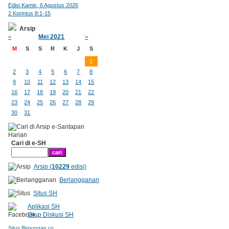
Edisi Kamis, 6 Agustus 2026
2 Korintus 8:1-15
Arsip
Mei 2021
<
>
M
S
S
R
K
J
S
1
2
3
4
5
6
7
8
9
10
11
12
13
14
15
16
17
18
19
20
21
22
23
24
25
26
27
28
29
30
31
Cari di e-SH
Arsip (
10229
edisi)
Berlangganan
Situs SH
Aplikasi SH
Grup Diskusi SH
Situs Renungan.co