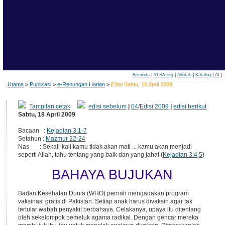
Beranda
|
YLSA.org
|
Alkitab
|
Katalog
|
AI
|
Utama
>
Publikasi
>
e-Renungan Harian
>
Edisi Sabtu, 18 April 2009
Tampilan cetak
edisi sebelum
|
04
/
Edisi 2009
|
edisi berikut
Sabtu, 18 April 2009
Bacaan :
Kejadian 3:1-7
Setahun :
Mazmur 22-24
Nas : Sekali-kali kamu tidak akan mati ... kamu akan menjadi
seperti Allah, tahu tentang yang baik dan yang jahat (
Kejadian 3:4,5
)
BAHAYA BUJUKAN
Badan Kesehatan Dunia (WHO) pernah mengadakan program
vaksinasi gratis di Pakistan. Setiap anak harus divaksin agar tak
tertular wabah penyakit berbahaya. Celakanya, upaya itu ditentang
oleh sekelompok pemeluk agama radikal. Dengan gencar mereka