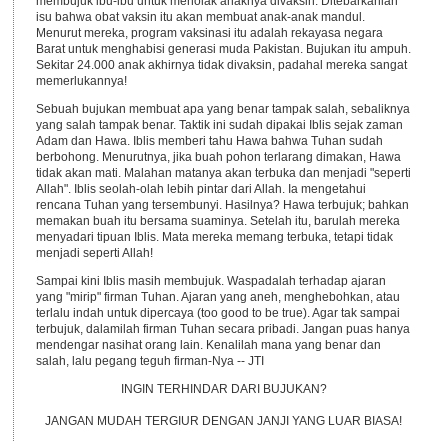
membujuk ibu-ibu untuk menolak anaknya divaksin. Ditebarkanlah
isu bahwa obat vaksin itu akan membuat anak-anak mandul.
Menurut mereka, program vaksinasi itu adalah rekayasa negara
Barat untuk menghabisi generasi muda Pakistan. Bujukan itu ampuh.
Sekitar 24.000 anak akhirnya tidak divaksin, padahal mereka sangat
memerlukannya!
Sebuah bujukan membuat apa yang benar tampak salah, sebaliknya
yang salah tampak benar. Taktik ini sudah dipakai Iblis sejak zaman
Adam dan Hawa. Iblis memberi tahu Hawa bahwa Tuhan sudah
berbohong. Menurutnya, jika buah pohon terlarang dimakan, Hawa
tidak akan mati. Malahan matanya akan terbuka dan menjadi "seperti
Allah". Iblis seolah-olah lebih pintar dari Allah. Ia mengetahui
rencana Tuhan yang tersembunyi. Hasilnya? Hawa terbujuk; bahkan
memakan buah itu bersama suaminya. Setelah itu, barulah mereka
menyadari tipuan Iblis. Mata mereka memang terbuka, tetapi tidak
menjadi seperti Allah!
Sampai kini Iblis masih membujuk. Waspadalah terhadap ajaran
yang "mirip" firman Tuhan. Ajaran yang aneh, menghebohkan, atau
terlalu indah untuk dipercaya (too good to be true). Agar tak sampai
terbujuk, dalamilah firman Tuhan secara pribadi. Jangan puas hanya
mendengar nasihat orang lain. Kenalilah mana yang benar dan
salah, lalu pegang teguh firman-Nya -- JTI
INGIN TERHINDAR DARI BUJUKAN?
JANGAN MUDAH TERGIUR DENGAN JANJI YANG LUAR BIASA!