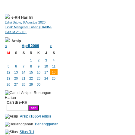
e-RH Hari Ini
Edisi Sabtu, 8 Agustus 2026
Tidak Mengenal Tuhan (HAKIM-
HAKIM 2:6-16)
Arsip
April 2009
<
>
M
S
S
R
K
J
S
1
2
3
4
5
6
7
8
9
10
11
12
13
14
15
16
17
18
19
20
21
22
23
24
25
26
27
28
29
30
Cari di e-RH
Arsip (
10654
edisi)
Berlangganan
Situs RH