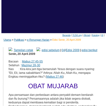
Beranda
|
YLSA.org
|
Alkitab
|
Katalog
|
AI
|
Utama
>
Publikasi
>
e-Renungan Harian
>
Edisi Senin, 20 April 2009
Tampilan cetak
edisi sebelum
|
04
/
Edisi 2009
|
edisi berikut
Senin, 20 April 2009
Bacaan :
Matius 27:45-55
Setahun :
Mazmur 28-30
Nas : Kira-kira jam tiga berserulah Yesus dengan suara nyaring:
"Eli, Eli, lama sabakhtani?" Artinya: Allah-Ku, Allah-Ku, mengapa
Engkau meninggalkan Aku? (
Matius 27:46
)
OBAT MUJARAB
Apa persamaan dan perbedaan antara penyakit demam berdarah
dan flu burung? Persamaannya adalah jika tidak segera diobati,
keduanya dapat membawa kematian bagi si penderita.