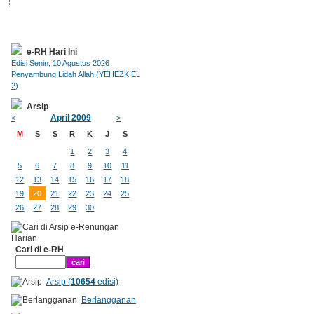
e-RH Hari Ini
Edisi Senin, 10 Agustus 2026
Penyambung Lidah Allah (YEHEZKIEL
2)
Arsip
April 2009
<
>
M
S
S
R
K
J
S
1
2
3
4
5
6
7
8
9
10
11
12
13
14
15
16
17
18
19
20
21
22
23
24
25
26
27
28
29
30
Cari di e-RH
Arsip (
10654
edisi)
Berlangganan