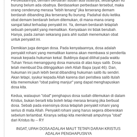
Perbedaannya, demam berdarah sudah ada obatnya, sedangkan flu
burung belum ada obatnya. Berdasarkan perbedaan tersebut, maka
orang cenderung merasa "lebih tenang" jika terserang demam
berdarah dibanding jika terserang flu burung. Padahal dulu ketika
obat demam berdarah belum ditemukan, di mana-mana orang
sangat takut terhadap penyakit ini. Ya, demam berdarah tetaplah
sebuah penyakit yang mematikan. Kenyataan ini tidak berubah.
Hanya, pada zaman sekarang para ahli sudah menemukan obat
untuk penyakit ini.
Demikian juga dengan dosa. Pada kenyataannya, dosa adalah
penyakit rohani yang mematikan karena akan membawa si penderita
masuk kepada hukuman kekal. Buktinya dapat dilihat pada waktu
Tuhan Yesus menanggung dosa manusia di atas kayu salib. Dosa
telah membuat Dia ditinggalkan oleh Allah Bapa (ayat 46). Dan,
hukuman ini jauh lebih berat dibanding hukuman salib itu sendiri.
Akan tetapi, syukur kepada Allah karena dari peristiwa salib itulah
kita menemukan "obat paling manjur" yang dapat menghapuskan
dosa kita.
Kedua, walaupun "obat" penghapus dosa sudah ditemukan di dalam
Kristus, bukan berarti kita boleh tetap merasa tenang jika berbuat
dosa. Sebab pada esensinya dosa tetaplah penyakit rohani yang
serius di mata Allah. Penyakit rohani yang harus segera dibereskan
sebelum terlambat. Kiranya setiap kita menikmati ampuhnya "obat"
dari Kristus itu -- RY
INGAT, UPAH DOSA ADALAH MAUT TETAPI DARAH KRISTUS
ADALAH PENGHAPUSNYA