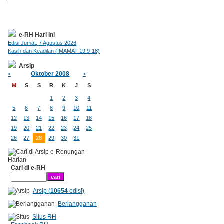
e-RH Hari Ini
Edisi Jumat, 7 Agustus 2026
Kasih dan Keadilan (IMAMAT 19:9-18)
Arsip
Oktober 2008
<
>
M
S
S
R
K
J
S
1
2
3
4
5
6
7
8
9
10
11
12
13
14
15
16
17
18
19
20
21
22
23
24
25
26
27
28
29
30
31
Cari di e-RH
Arsip (
10654
edisi)
Berlangganan
Situs RH