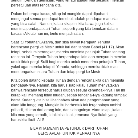
sendiri. Dengan demikian, yang terjadi adalah kita sekadar mencari
persetujuan atas rencana kita.
Dalam beberapa kasus, sikap ini mungkin dapat dipahami
mengingat semua pendapat tersebut adalah pendapat manusia
yang bisa salah. Namun, kalau sikap ini kita bawa juga ketika
meminta pendapat dari Tuhan, seperti yang kita temukan dalam
bacaan Alkitab hari ini, tentu menjadi salah.
Saat itu Yohanan, Azarya, dan sisa rakyat Kerajaan Yehuda
berencana pergi ke Mesir untuk lari dari tentara Babel (41:17). Akan
tetapi, sebelum berangkat, mereka meminta petunjuk Tuhan tentang
rencana ini. Ternyata Tuhan berpendapat lain dan menyuruh mereka
untuk tidak pergi. Sulit bagi mereka untuk menerima petunjuk Tuhan,
yakni agar mereka tetap di Yehuda, sehingga mereka tidak mau
mendengarkan suara Tuhan dan tetap pergi ke Mesir.
Kita boleh datang kepada Tuhan dengan rencana kita dan meminta
pendapat-Nya. Namun, kita harus siap kalau Tuhan menyatakan
bahwa rencana tersebut harus diubah sesuai kehendak-Nya. Hal ini
kerap kali memang tidak mudah, sebab rencana-Nya kadang tampak
berat. Kadang kita bisa lihat bahwa akan ada pengorbanan yang
akan kita tanggung. Mungkin itu berbentuk tak tergapainya ambisi
pribadi, cibiran dari orang lain, dan sebagainya. Akan tetapi, kalau
kita mau yang terbaik, tidak bisa tidak, rencana-Nya itulah yang
harus kita ikuti -ALS
BILA KITA MEMINTA PETUNJUK DARI TUHAN
BERSIAPLAH UNTUK MENAATINYA