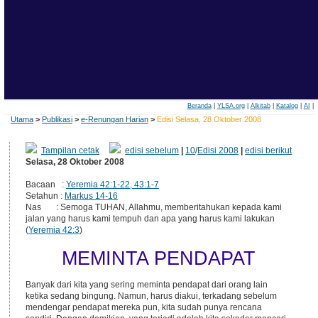
Beranda
|
YLSA.org
|
Alkitab
|
Katalog
|
AI
|
Utama
>
Publikasi
>
e-Renungan Harian
>
Edisi Selasa, 28 Oktober 2008
Tampilan cetak
edisi sebelum
|
10
/
Edisi 2008
|
edisi berikut
Selasa, 28 Oktober 2008
Bacaan :
Yeremia 42:1-22, 43:1-7
Setahun :
Markus 14-16
Nas : Semoga TUHAN, Allahmu, memberitahukan kepada kami
jalan yang harus kami tempuh dan apa yang harus kami lakukan
(
Yeremia 42:3
)
MEMINTA PENDAPAT
Banyak dari kita yang sering meminta pendapat dari orang lain
ketika sedang bingung. Namun, harus diakui, terkadang sebelum
mendengar pendapat mereka pun, kita sudah punya rencana