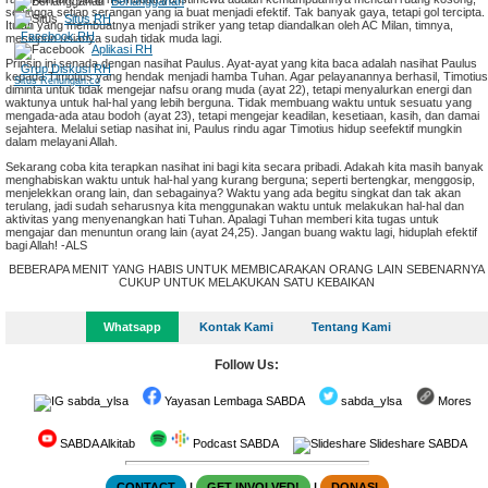
Berlangganan
sehingga setiap serangan yang ia buat menjadi efektif. Tak banyak gaya, tetapi gol tercipta.
Situs RH
Itulah yang membuatnya menjadi striker yang tetap diandalkan oleh AC Milan, timnya,
Facebook RH
meskipun usianya sudah tidak muda lagi.
Aplikasi RH
Prinsip ini senada dengan nasihat Paulus. Ayat-ayat yang kita baca adalah nasihat Paulus
Grup Diskusi RH
kepada Timotius yang hendak menjadi hamba Tuhan. Agar pelayanannya berhasil, Timotius
Situs Renungan.co
diminta untuk tidak mengejar nafsu orang muda (ayat 22), tetapi menyalurkan energi dan
waktunya untuk hal-hal yang lebih berguna. Tidak membuang waktu untuk sesuatu yang
mengada-ada atau bodoh (ayat 23), tetapi mengejar keadilan, kesetiaan, kasih, dan damai
sejahtera. Melalui setiap nasihat ini, Paulus rindu agar Timotius hidup seefektif mungkin
dalam melayani Allah.
Sekarang coba kita terapkan nasihat ini bagi kita secara pribadi. Adakah kita masih banyak
menghabiskan waktu untuk hal-hal yang kurang berguna; seperti bertengkar, menggosip,
menjelekkan orang lain, dan sebagainya? Waktu yang ada begitu singkat dan tak akan
terulang, jadi sudah seharusnya kita menggunakan waktu untuk melakukan hal-hal dan
aktivitas yang menyenangkan hati Tuhan. Apalagi Tuhan memberi kita tugas untuk
mengajar dan menuntun orang lain (ayat 24,25). Jangan buang waktu lagi, hiduplah efektif
bagi Allah! -ALS
BEBERAPA MENIT YANG HABIS UNTUK MEMBICARAKAN ORANG LAIN SEBENARNYA
CUKUP UNTUK MELAKUKAN SATU KEBAIKAN
Whatsapp
Kontak Kami
Tentang Kami
Follow Us:
sabda_ylsa
Yayasan Lembaga SABDA
sabda_ylsa
Mores
SABDA Alkitab
Podcast SABDA
Slideshare SABDA
CONTACT
|
GET INVOLVED!
|
DONASI