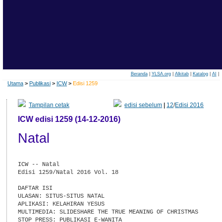
Beranda
|
YLSA.org
|
Alkitab
|
Katalog
|
AI
|
Utama
>
Publikasi
>
ICW
>
Edisi 1259
Tampilan cetak
edisi sebelum
|
12
/
Edisi 2016
ICW edisi 1259 (14-12-2016)
Natal
ICW -- Natal

Edisi 1259/Natal 2016 Vol. 18

DAFTAR ISI

ULASAN: SITUS-SITUS NATAL

APLIKASI: KELAHIRAN YESUS

MULTIMEDIA: SLIDESHARE THE TRUE MEANING OF CHRISTMAS

STOP PRESS: PUBLIKASI E-WANITA
