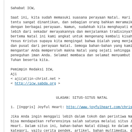
Sahabat ICW,

Saat ini, kita sudah memasuki suasana perayaan Natal. Hari 
tentu sangat dinantikan, dan sebagian orang bahkan meramaik
dengan berbagai perayaan. Namun, sudahkah kita menghayati m
lebih dari sekadar merayakannya dan menjalankan tradisinya?
bertema Natal ini kami angkat untuk mengenang kembali kisah
Yesus Kristus supaya kita mengingat bahwa Dialah yang menja
dan pusat dari perayaan Natal. Semoga bahan-bahan yang kami
mengantar Anda memperoleh makna Natal yang sejati sehingga 
peneguhan iman Anda. Selamat membaca dan selamat menyambut 
Tuhan beserta kita.

Pemimpin Redaksi ICW,

Aji

< aji(at)in-christ.net >

< 
http://icw.sabda.org
 >

                      ULASAN: SITUS-SITUS NATAL

1. [Inggris] Joyful Heart: 
http://www.joyfulheart.com/chri
Jika Anda ingin menggali lebih dalam tokoh dan peristiwa Na
bisa mendapatkan referensinya salah satunya melalui situs J
Heart. Dalam situs ini, bahan-bahan Natal dibagi ke dalam e
kategori, yaitu cerita pendek, artikel, bahan multimedia, d