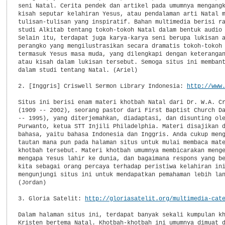
seni Natal. Cerita pendek dan artikel pada umumnya mengangk
kisah seputar kelahiran Yesus, atau pendalaman arti Natal m
tulisan-tulisan yang inspiratif. Bahan multimedia berisi ra
studi Alkitab tentang tokoh-tokoh Natal dalam bentuk audio 
Selain itu, terdapat juga karya-karya seni berupa lukisan a
perangko yang mengilustrasikan secara dramatis tokoh-tokoh 
termasuk Yesus masa muda, yang dilengkapi dengan keterangan
atau kisah dalam lukisan tersebut. Semoga situs ini membant
dalam studi tentang Natal. (Ariel)

2. [Inggris] Criswell Sermon Library Indonesia: 
http://www
Situs ini berisi enam materi khotbah Natal dari Dr. W.A. Cr
(1909 -- 2002), seorang pastor dari First Baptist Church Da
-- 1995), yang diterjemahkan, diadaptasi, dan disunting ole
Purwanto, ketua STT Injili Philadelphia. Materi disajikan d
bahasa, yaitu bahasa Indonesia dan Inggris. Anda cukup meng
tautan mana pun pada halaman situs untuk mulai membaca mate
khotbah tersebut. Materi khotbah umumnya membicarakan menge
mengapa Yesus lahir ke dunia, dan bagaimana respons yang be
kita sebagai orang percaya terhadap peristiwa kelahiran ini
mengunjungi situs ini untuk mendapatkan pemahaman lebih lan
(Jordan)

3. Gloria Satelit: 
http://gloriasatelit.org/multimedia-cat
Dalam halaman situs ini, terdapat banyak sekali kumpulan kh
Kristen bertema Natal. Khotbah-khotbah ini umumnya dimuat d