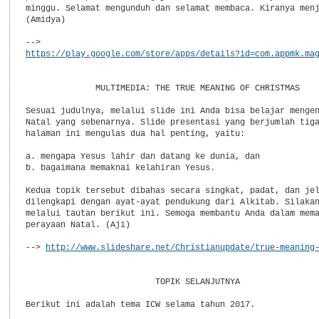
minggu. Selamat mengunduh dan selamat membaca. Kiranya menj
(Amidya)

https://play.google.com/store/apps/details?id=com.appmk.ma
              MULTIMEDIA: THE TRUE MEANING OF CHRISTMAS

Sesuai judulnya, melalui slide ini Anda bisa belajar mengen
Natal yang sebenarnya. Slide presentasi yang berjumlah tiga
halaman ini mengulas dua hal penting, yaitu:

a. mengapa Yesus lahir dan datang ke dunia, dan

b. bagaimana memaknai kelahiran Yesus.

Kedua topik tersebut dibahas secara singkat, padat, dan jel
dilengkapi dengan ayat-ayat pendukung dari Alkitab. Silakan
melalui tautan berikut ini. Semoga membantu Anda dalam mema
perayaan Natal. (Aji)

--> 
http://www.slideshare.net/Christianupdate/true-meaning
                          TOPIK SELANJUTNYA

Berikut ini adalah tema ICW selama tahun 2017.
