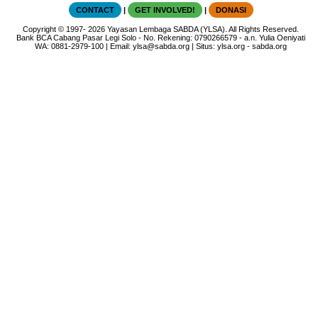
CONTACT
|
GET INVOLVED!
|
DONASI
Copyright
© 1997-
2026
Yayasan Lembaga SABDA (YLSA).
All Rights Reserved.
Bank BCA Cabang Pasar Legi Solo - No. Rekening: 0790266579 - a.n. Yulia Oeniyati
WA:
0881-2979-100
| Email:
ylsa@sabda.org
| Situs:
ylsa.org
-
sabda.org