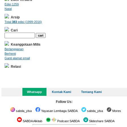
Edisi 1259
Natal
Arsip
Total
383
edisi (1999-2016)
Cari
Keanggotaan Milis
Berlangganan
Berhenti
Ganti alamat email
Relasi
Whatsapp
Kontak Kami
Tentang Kami
Follow Us:
sabda_ylsa
Yayasan Lembaga SABDA
sabda_ylsa
Mores
SABDA Alkitab
Podcast SABDA
Slideshare SABDA