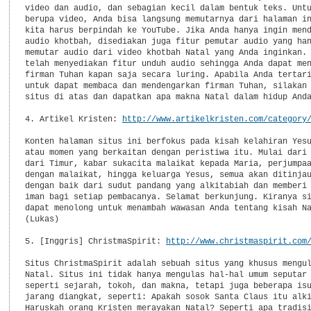
video dan audio, dan sebagian kecil dalam bentuk teks. Untu
berupa video, Anda bisa langsung memutarnya dari halaman in
kita harus berpindah ke YouTube. Jika Anda hanya ingin mend
audio khotbah, disediakan juga fitur pemutar audio yang han
memutar audio dari video khotbah Natal yang Anda inginkan. 
telah menyediakan fitur unduh audio sehingga Anda dapat men
firman Tuhan kapan saja secara luring. Apabila Anda tertari
untuk dapat membaca dan mendengarkan firman Tuhan, silakan 
situs di atas dan dapatkan apa makna Natal dalam hidup Anda
4. Artikel Kristen: 
http://www.artikelkristen.com/category
Konten halaman situs ini berfokus pada kisah kelahiran Yesu
atau momen yang berkaitan dengan peristiwa itu. Mulai dari 
dari Timur, kabar sukacita malaikat kepada Maria, perjumpaa
dengan malaikat, hingga keluarga Yesus, semua akan ditinjau
dengan baik dari sudut pandang yang alkitabiah dan memberi 
iman bagi setiap pembacanya. Selamat berkunjung. Kiranya si
dapat menolong untuk menambah wawasan Anda tentang kisah Na
(Lukas)

5. [Inggris] ChristmaSpirit: 
http://www.christmaspirit.com
Situs ChristmaSpirit adalah sebuah situs yang khusus mengul
Natal. Situs ini tidak hanya mengulas hal-hal umum seputar 
seperti sejarah, tokoh, dan makna, tetapi juga beberapa isu
jarang diangkat, seperti: Apakah sosok Santa Claus itu alki
Haruskah orang Kristen merayakan Natal? Seperti apa tradisi