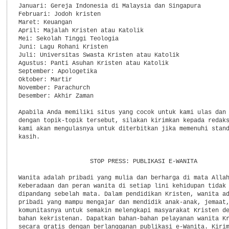
Januari: Gereja Indonesia di Malaysia dan Singapura

Februari: Jodoh kristen

Maret: Keuangan

April: Majalah Kristen atau Katolik

Mei: Sekolah Tinggi Teologia

Juni: Lagu Rohani Kristen

Juli: Universitas Swasta Kristen atau Katolik

Agustus: Panti Asuhan Kristen atau Katolik

September: Apologetika

Oktober: Martir

November: Parachurch

Desember: Akhir Zaman

Apabila Anda memiliki situs yang cocok untuk kami ulas dan 
dengan topik-topik tersebut, silakan kirimkan kepada redaks
kami akan mengulasnya untuk diterbitkan jika memenuhi stand
kasih.

                    STOP PRESS: PUBLIKASI E-WANITA

Wanita adalah pribadi yang mulia dan berharga di mata Allah
Keberadaan dan peran wanita di setiap lini kehidupan tidak 
dipandang sebelah mata. Dalam pendidikan Kristen, wanita ad
pribadi yang mampu mengajar dan mendidik anak-anak, jemaat,
komunitasnya untuk semakin melengkapi masyarakat Kristen de
bahan kekristenan. Dapatkan bahan-bahan pelayanan wanita Kr
secara gratis dengan berlangganan publikasi e-Wanita. Kirim