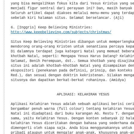
yang bisa mengalihkan fokus kita dari Yesus Kristus yang se
menjadi figur sentral dari perayaan ini? Dan, masih banyak 
Seluruh artikel dapat diakses melalui menu-menu yang terdap
sebelah kiri halaman situs. Selamat berselancar. (Aji)

http://www.keepbelieving.com/subjects/christmas/
Situs Keep Believing Ministries dibangun untuk memperlengka
mendorong orang-orang Kristen untuk senantiasa percaya kepa
Di dalamnya terdapat juga kategori Natal yang memuat bebera
khotbah Natal, seperti: Mengapa Yesus Harus Datang? Kelahir
Selamat, Benih Perempuan, dst.. Semua khotbah yang disajika
situs ini adalah khotbah-khotbah Natal yang disampaikan den
ekspositori (penekanan pada definisi, prinsip, dan konteks 
Red.), dan sesuai dengan doktrin kekristenan. Silakan menga
situsnya dan dapatkan berkat-berkat rohaninya. (Amidya)

                      APLIKASI: KELAHIRAN YESUS

Aplikasi Kelahiran Yesus adalah sebuah aplikasi berisi ceri
bergambar penuh warna (full colour) tentang kelahiran Yesus
Natal ini diadaptasi dari buku karangan AG. Restu T. dengan
sama, yaitu Kelahiran Yesus. Dengan konten sebanyak 22 hala
kelahiran Yesus diceritakan dengan bahasa yang sederhana da
dimengerti oleh siapa saja. Anda bisa menggunakannya untuk 
pribadi ataupun untuk mengajar anak-anak, khususnya anak-an