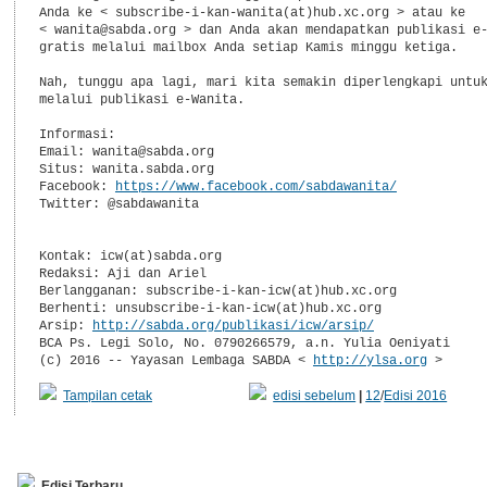
Anda ke < subscribe-i-kan-wanita(at)hub.xc.org > atau ke 

< wanita@sabda.org > dan Anda akan mendapatkan publikasi e-
gratis melalui mailbox Anda setiap Kamis minggu ketiga.

Nah, tunggu apa lagi, mari kita semakin diperlengkapi untuk
melalui publikasi e-Wanita.

Informasi:

Email: wanita@sabda.org

Situs: wanita.sabda.org

Facebook: 
https://www.facebook.com/sabdawanita/
Twitter: @sabdawanita

Kontak: icw(at)sabda.org

Redaksi: Aji dan Ariel

Berlangganan: subscribe-i-kan-icw(at)hub.xc.org

Berhenti: unsubscribe-i-kan-icw(at)hub.xc.org

Arsip: 
http://sabda.org/publikasi/icw/arsip/
BCA Ps. Legi Solo, No. 0790266579, a.n. Yulia Oeniyati

(c) 2016 -- Yayasan Lembaga SABDA < 
http://ylsa.org
 >
Tampilan cetak
edisi sebelum
|
12
/
Edisi 2016
Edisi Terbaru