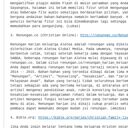
mengaktifkan plugin Adobe Flash di mesin peramban yang Anda
Sayangnya, halaman ini belum memiliki fitur untuk mengungga
atau beberapa file audio sekaligus berdasarkan pilihan, yan
berguna andaikan bahan-bahannya semakin bertambah banyak. K
penulis berharap fitur ini bisa dikembangkan lagi sehingga 
memudahkan para pengunjung. (Lukas)

3. Renungan.co (Christian Online): 
http://renungan.co/Renu
Renungan Harian Keluarga Aletea adalah renungan yang dikelo
diterbitkan oleh Aletea Global Media. Pada umumnya, renunga
berbentuk cetak, tetapi setelah bekerja sama dengan Yayasan
SABDA, beberapa renungan harian Aletea mulai dipasang di si
renungan.co. Dalam situs renungan.co/renungan_harian_keluar
Anda dapat membaca renungan harian yang tersaji secara acak
2014 -- 2015. Bahan-bahan yang tersedia dibagi dalam lima m
"Renungan", "Artikel", "Konseling", "Kesaksian", dan "Jarin
Pelayanan Anak". Bahan yang tersaji tidak seluruhnya bertem
tetapi sebagian ada yang bertema keluarga, di antaranya art
artikel mengenai pendidikan anak, rubrik konseling keluarga
kesaksian-kesaksian pengalaman rohani dalam keluarga, dan a
artikel mengenai fungsi keluarga Kristen yang tersebar pada
menu di atas. Renungan harian ini dikaji cukup praktis sehi
pembaca dapat memahami dengan mudah isi renungan. (Amidya)

4. Bible.org: 
https://bible.org/series/christian-family-li
Jika Anda ingin belajar tentang tema keluarga Kristen secar