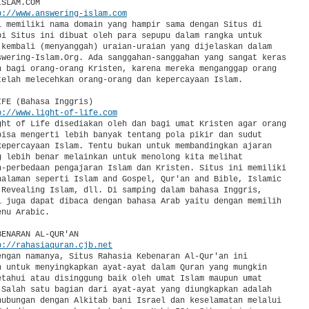
SLAM.COM

p://www.answering-islam.com
i memiliki nama domain yang hampir sama dengan Situs di

pi Situs ini dibuat oleh para sepupu dalam rangka untuk

 kembali (menyanggah) uraian-uraian yang dijelaskan dalam

swering-Islam.Org. Ada sanggahan-sanggahan yang sangat keras

n bagi orang-orang Kristen, karena mereka menganggap orang

telah melecehkan orang-orang dan kepercayaan Islam.

FE (Bahasa Inggris)

p://www.light-of-life.com
ght of Life disediakan oleh dan bagi umat Kristen agar orang

bisa mengerti lebih banyak tentang pola pikir dan sudut

kepercayaan Islam. Tentu bukan untuk membandingkan ajaran

g lebih benar melainkan untuk menolong kita melihat

n-perbedaan pengajaran Islam dan Kristen. Situs ini memiliki

halaman seperti Islam and Gospel, Qur'an and Bible, Islamic

 Revealing Islam, dll. Di samping dalam bahasa Inggris,

i juga dapat dibaca dengan bahasa Arab yaitu dengan memilih

nu Arabic.

ENARAN AL-QUR'AN

p://rahasiaquran.cjb.net
engan namanya, Situs Rahasia Kebenaran Al-Qur'an ini

n untuk menyingkapkan ayat-ayat dalam Quran yang mungkin

etahui atau disinggung baik oleh umat Islam maupun umat

 Salah satu bagian dari ayat-ayat yang diungkapkan adalah

hubungan dengan Alkitab bani Israel dan keselamatan melalui
