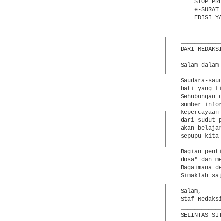
    STOP PR
    e-SURAT
    EDISI Y
           
___________
DARI REDAKS
Salam dalam 
Saudara-sau
hati yang f
Sehubungan 
sumber info
kepercayaan
dari sudut 
akan belaja
sepupu kita 
Bagian pent
dosa" dan m
Bagaimana d
Simaklah saj
Salam,

Staf Redaksi
___________
SELINTAS SI