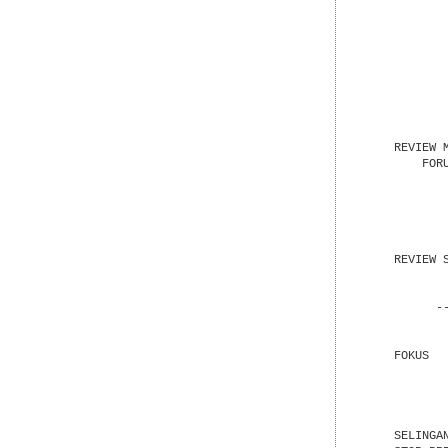
           
           
           
           
           
           
           
           
           
    REVIEW M
        FOR
           
           
           
           
           
    REVIEW 
           
           
          -
           
           
    FOKUS  
           
           
           
           
    SELINGA