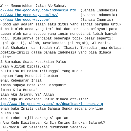
AY -- Menunjukkan Jalan Al-Rahmat

p://www.the-good-way.com/indonesia.htm
  (Bahasa Indonesia)

p://www.the-good-way.com/inz/
           (Bahasa Indonesia)

p://www.the-good-way.com/
               (Bahasa Inggris)

e Good Way adalah salah satu Situs yang sangat berguna untuk

gi baik oleh anda yang terlibat dan terbeban melayani para

taupun oleh para sepupu yang ingin mengetahui lebih banyak

Injil. Didalamnya terdapat beberapa topik besar seperti:

l (al-�Usul), Allah, Keselamatan (al-Najat), Al-Masih,

n (al-Shahada), dan Ibadah (al-`Ibada). Tersedia juga delapan

logetika-Injili dalam Bahasa Indonesia yang bisa dibaca

-line:

il Barnabas Suatu Kesaksian Palsu

rkah Alkitab Dipalsukan?

ah Itu Esa Di Dalam Tritunggal Yang Kudus

anyaan Yang Menuntut Jawaban

enal Kebenaran Injil

aimana Supaya Dosa Anda Diampuni?

imana Kita Berdoa?

ilah Aku Jalanmu Ya' Allah

bisa juga di download untuk dibaca off-line:

ttp://www.the-good-way.com/inz/download/indones.zip
 enam buku Injili dalam Bahasa Sunda secara on-line:

h Teh Esa

ib Di Lebet Injil Sareng Al Qur'an

n Anu Kudu Dipilampah Ku Sim Kuring Sangkan Salamet?

a Al-Masih Teh Saleresna Numutkeun Saderek?
