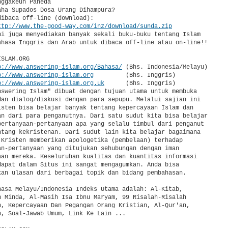
ggakeun Paneda

aha Supados Dosa Urang Dihampura?

ibaca off-line (download):

ttp://www.the-good-way.com/inz/download/sunda.zip
ni juga menyediakan banyak sekali buku-buku tentang Islam

ahasa Inggris dan Arab untuk dibaca off-line atau on-line!!

SLAM.ORG

p://www.answering-islam.org/Bahasa/
 (Bhs. Indonesia/Melayu)

p://www.answering-islam.org
         (Bhs. Inggris)

p://www.answering-islam.org.uk
      (Bhs. Inggris)

nswering Islam" dibuat dengan tujuan utama untuk membuka

dan dialog/diskusi dengan para sepupu. Melalui sajian ini

isten bisa belajar banyak tentang kepercayaan Islam dan

an dari para penganutnya. Dari satu sudut kita bisa belajar

pertanyaan-pertanyaan apa yang selalu timbul dari penganut

ntang kekristenan. Dari sudut lain kita belajar bagaimana

 Kristen memberikan apologetika (pembelaan) terhadap

an-pertanyaan yang ditujukan sehubungan dengan iman

aan mereka. Keseluruhan kualitas dan kuantitas informasi

dapat dalam Situs ini sangat mengagumkan. Anda bisa

kan ulasan dari berbagai topik dan bidang pembahasan.

hasa Melayu/Indonesia Indeks Utama adalah: Al-Kitab,

n Minda, Al-Masih Isa Ibnu Maryam, 99 Risalah-Risalah

n, Kepercayaan Dan Pegangan Orang Kristian, Al-Qur'an,

n, Soal-Jawab Umum, Link Ke Lain ...
