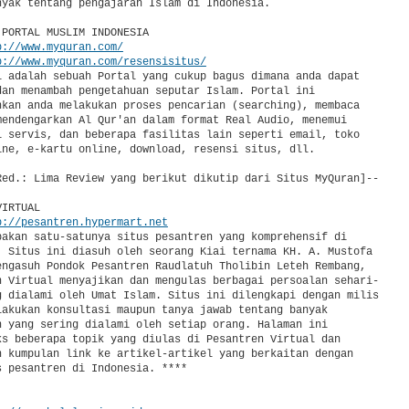
nyak tentang pengajaran Islam di Indonesia.

PORTAL MUSLIM INDONESIA

p://www.myquran.com/
p://www.myquran.com/resensisitus/
i adalah sebuah Portal yang cukup bagus dimana anda dapat

dan menambah pengetahuan seputar Islam. Portal ini

nkan anda melakukan proses pencarian (searching), membaca

mendengarkan Al Qur'an dalam format Real Audio, menemui

i servis, dan beberapa fasilitas lain seperti email, toko

ine, e-kartu online, download, resensi situs, dll.

Red.: Lima Review yang berikut dikutip dari Situs MyQuran]--

IRTUAL

p://pesantren.hypermart.net
pakan satu-satunya situs pesantren yang komprehensif di

. Situs ini diasuh oleh seorang Kiai ternama KH. A. Mustofa

engasuh Pondok Pesantren Raudlatuh Tholibin Leteh Rembang,

n Virtual menyajikan dan mengulas berbagai persoalan sehari-

g dialami oleh Umat Islam. Situs ini dilengkapi dengan milis

lakukan konsultasi maupun tanya jawab tentang banyak

n yang sering dialami oleh setiap orang. Halaman ini

ks beberapa topik yang diulas di Pesantren Virtual dan

n kumpulan link ke artikel-artikel yang berkaitan dengan

 pesantren di Indonesia. ****
