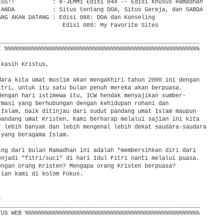
ESS!!           : e-JEMMi Edisi 044 -- Edisi Khusus Ramadhan

 ANDA           : Situs tentang DOA, Situs Gereja, dan SABDA

ANG AKAN DATANG : Edisi 088: DOA dan Konseling

                   Edisi 089: My Favorite Sites

___________________________________________________________

I %%%%%%%%%%%%%%%%%%%%%%%%%%%%%%%%%%%%%%%%%%%%%%%%%%%%%%%%%

kasih Kristus,

dara kita umat muslim akan mengakhiri tahun 2000 ini dengan

itri, untuk itu satu bulan penuh mereka akan berpuasa.

dengan hari istimewa itu, ICW hendak menyajikan sumber-

rmasi yang berhubungan dengan kehidupan rohani dan

 Islam, baik ditinjau dari sudut pandang umat Islam maupun

pandang umat Kristen. Kami berharap melalui sajian ini kita

r lebih banyak dan lebih mengenal lebih dekat saudara-saudara

yang beragama Islam.

ing dari bulan Ramadhan ini adalah "membersihkan diri dari

enjadi "fitri/suci" di hari Idul Fitri nanti melalui puasa.

engan orang Kristen? Mengapa orang Kristen berpuasa?

ian kami di kolom Fokus.



___________________________________________________________

TUS WEB %%%%%%%%%%%%%%%%%%%%%%%%%%%%%%%%%%%%%%%%%%%%%%%%%%%
