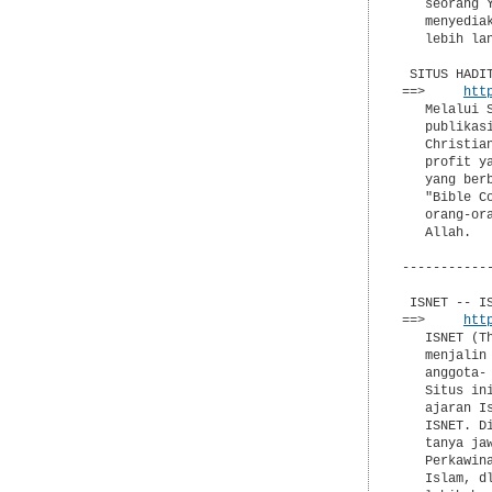
   seorang 
   menyedia
   lebih la
 SITUS HADIT
==>     
htt
   Melalui 
   publikas
   Christia
   profit y
   yang ber
   "Bible C
   orang-or
   Allah.

-----------
 ISNET -- I
==>     
htt
   ISNET (T
   menjalin
   anggota-
   Situs in
   ajaran I
   ISNET. D
   tanya ja
   Perkawin
   Islam, d