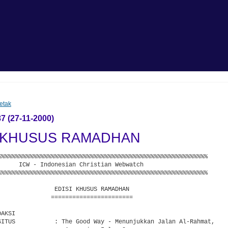
etak
87 (27-11-2000)
I KHUSUS RAMADHAN
%%%%%%%%%%%%%%%%%%%%%%%%%%%%%%%%%%%%%%%%%%%%%%%%%%%%%%%%%%%

      ICW - Indonesian Christian Webwatch

%%%%%%%%%%%%%%%%%%%%%%%%%%%%%%%%%%%%%%%%%%%%%%%%%%%%%%%%%%%

                EDISI KHUSUS RAMADHAN

               =======================

AKSI

SITUS           : The Good Way - Menunjukkan Jalan Al-Rahmat,
