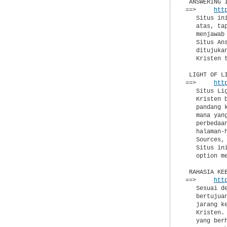
 ANSWERING I
==>     
htt
   Situs in
   atas, ta
   menjawab
   Situs An
   ditujuka
   Kristen 
 LIGHT OF LI
==>     
htt
   Situs Li
   Kristen 
   pandang 
   mana yan
   perbedaa
   halaman-
   Sources,
   Situs in
   option me
 RAHASIA KEB
==>     
htt
   Sesuai d
   bertujua
   jarang k
   Kristen.
   yang ber