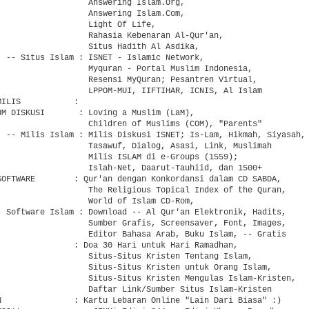
                   Answering Islam.Org,

                   Answering Islam.Com,

                   Light Of Life,

                   Rahasia Kebenaran Al-Qur'an,

                   Situs Hadith Al Asdika,

  -- Situs Islam : ISNET - Islamic Network,

                   Myquran - Portal Muslim Indonesia,

                   Resensi MyQuran; Pesantren Virtual,

                   LPPOM-MUI, IIFTIHAR, ICNIS, Al Islam

ILIS           :

UM DISKUSI       : Loving a Muslim (LaM),

                   Children of Muslims (COM), "Parents"

  -- Milis Islam : Milis Diskusi ISNET; Is-Lam, Hikmah, Siyasah,

                   Tasawuf, Dialog, Asasi, Link, Muslimah

                   Milis ISLAM di e-Groups (1559);

                   Islah-Net, Daarut-Tauhiid, dan 1500+

SOFTWARE        : Qur'an dengan Konkordansi dalam CD SABDA,

                   The Religious Topical Index of the Quran,

                   World of Islam CD-Rom,

- Software Islam : Download -- Al Qur'an Elektronik, Hadits,

                   Sumber Grafis, Screensaver, Font, Images,

                   Editor Bahasa Arab, Buku Islam, -- Gratis

                : Doa 30 Hari untuk Hari Ramadhan,

                   Situs-Situs Kristen Tentang Islam,

                   Situs-Situs Kristen untuk Orang Islam,

                   Situs-Situs Kristen Mengulas Islam-Kristen,

                   Daftar Link/Sumber Situs Islam-Kristen

N               : Kartu Lebaran Online "Lain Dari Biasa" :)
