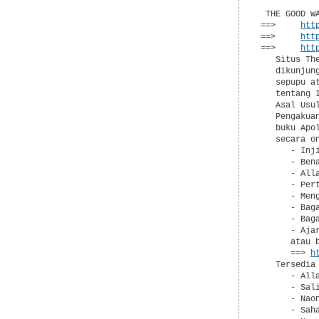
 THE GOOD W
==>     
htt
==>     
htt
==>     
htt
   Situs Th
   dikunjun
   sepupu a
   tentang 
   Asal Usu
   Pengakua
   buku Apo
   secara on
      - Inj
      - Bena
      - All
      - Pert
      - Meng
      - Bag
      - Baga
      - Ajar
      atau 
      ==> 
h
   Tersedia
      - Alla
      - Sal
      - Nao
      - Sah