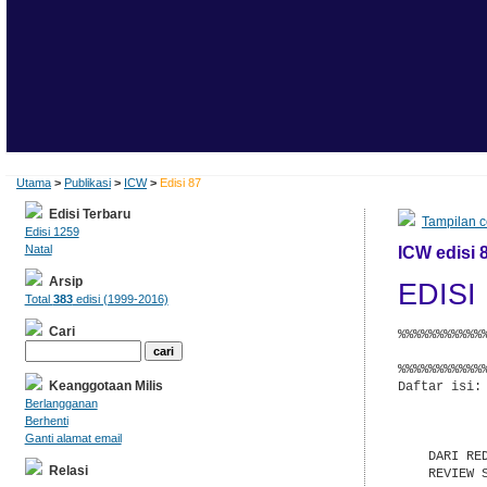
Utama
>
Publikasi
>
ICW
>
Edisi 87
Edisi Terbaru
Tampilan c
Edisi 1259
Natal
ICW edisi 
Arsip
EDIS
Total
383
edisi (1999-2016)
Cari
%%%%%%%%%%%
           
%%%%%%%%%%%
Keanggotaan Milis
Daftar isi:

           
Berlangganan
           
Berhenti
Ganti alamat email
    DARI RED
Relasi
    REVIEW 