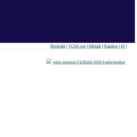
Beranda
|
YLSA.org
|
Alkitab
|
Katalog
|
AI
|
edisi sebelum
|
11
/
Edisi 2000
|
edisi berikut