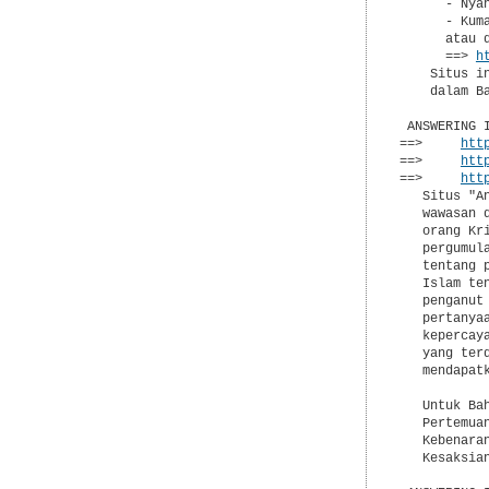
      - Nyan
      - Kum
      atau d
      ==> 
h
    Situs i
    dalam B
 ANSWERING I
==>     
htt
==>     
htt
==>     
htt
   Situs "A
   wawasan 
   orang Kr
   pergumul
   tentang 
   Islam te
   penganut
   pertanya
   kepercay
   yang ter
   mendapat
   Untuk Ba
   Pertemua
   Kebenara
   Kesaksia