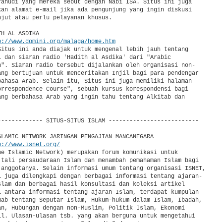
Yahudi yang mereka sebut dengan Nabi ISA. Situs ini juga

kan alamat e-mail jika ada pengunjung yang ingin diskusi

njut atau perlu pelayanan khusus.

H AL ASDIKA

p://www.domini.org/malaga/home.htm
Situs ini anda diajak untuk mengenal lebih jauh tentang

i dan siaran radio 'Hadith al Asdika' dari "Arabic

n". Siaran radio tersebut dijalankan oleh organisasi non-

ang bertujuan untuk menceritakan Injil bagi para pendengar

bahasa Arab. Selain itu, Situs ini juga memiliki halaman

orrespondence Course", sebuah kursus korespondensi bagi

ang berbahasa Arab yang ingin tahu tentang Alkitab dan

------------- SITUS-SITUS ISLAM --------------------------

SLAMIC NETWORK JARINGAN PENGAJIAN MANCANEGARA

p://www.isnet.org/
he Islamic Network) merupakan forum komunikasi untuk

 tali persaudaraan Islam dan menambah pemahaman Islam bagi

 anggotanya. Selain informasi umum tentang organisasi ISNET,

i juga dilengkapi dengan berbagai informasi tentang ajaran-

slam dan berbagai hasil konsultasi dan koleksi artikel

i antara informasi tentang ajaran Islam, terdapat kumpulan

wab tentang Seputar Islam, Hukum-hukum dalam Islam, Ibadah,

an, Hubungan dengan non-Muslim, Politik Islam, Ekonomi

ll. Ulasan-ulasan tsb. yang akan berguna untuk mengetahui
