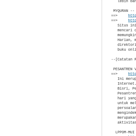
   lebih ba
 MYQURAN -- 
==>     
htt
==>     
htt
   Situs in
   mencari 
   memungki
   Harian, 
   direktor
   buku onl
--[Catatan 
 PESANTREN V
==>     
htt
   Ini meru
   Internet
   Bisri, P
   Pesantre
   hari yan
   untuk me
   persoala
   menginde
   merupaka
   aktivitas
  LPPOM-MUI
