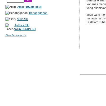
Semua teladan 
Yohanes menut
Arsip (
10229
edisi)
yang dilahirkan
Berlangganan
Iman yang memb
melawan arus d
Situs SH
Di dalam Tuhan
Aplikasi SH
Grup Diskusi SH
Situs Renungan.co