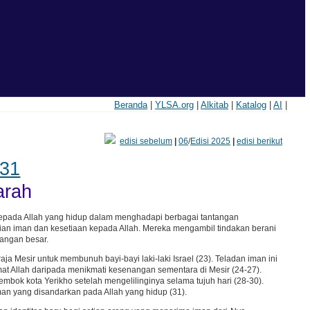
Beranda
|
YLSA.org
|
Alkitab
|
Katalog
|
AI
|
edisi sebelum
|
06
/
Edisi 2025
|
edisi berikut
-31
arah
kepada Allah yang hidup dalam menghadapi berbagai tantangan
an iman dan kesetiaan kepada Allah. Mereka mengambil tindakan berani
angan besar.
a Mesir untuk membunuh bayi-bayi laki-laki Israel (23). Teladan iman ini
t Allah daripada menikmati kesenangan sementara di Mesir (24-27).
bok kota Yerikho setelah mengelilinginya selama tujuh hari (28-30).
man yang disandarkan pada Allah yang hidup (31).