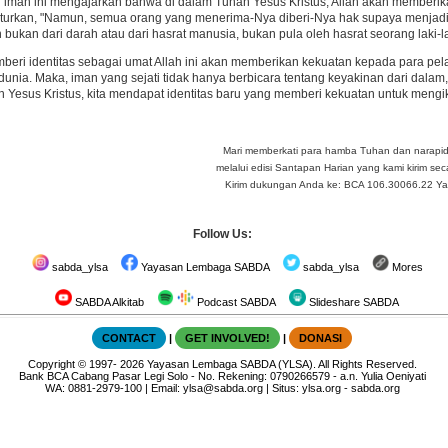
iman ini mengajarkan bahwa di dalam Tuhan Yesus Kristus, Allah akan memberika
urkan, "Namun, semua orang yang menerima-Nya diberi-Nya hak supaya menjadi 
 bukan dari darah atau dari hasrat manusia, bukan pula oleh hasrat seorang laki-la
eri identitas sebagai umat Allah ini akan memberikan kekuatan kepada para pela
unia. Maka, iman yang sejati tidak hanya berbicara tentang keyakinan dari dalam,
 Yesus Kristus, kita mendapat identitas baru yang memberi kekuatan untuk mengik
Mari memberkati para hamba Tuhan dan narapi
melalui edisi Santapan Harian yang kami kirim seca
Kirim dukungan Anda ke: BCA 106.30066.22 Yay 
Follow Us:
sabda_ylsa
Yayasan Lembaga SABDA
sabda_ylsa
Mores
SABDA Alkitab
Podcast SABDA
Slideshare SABDA
CONTACT
|
GET INVOLVED!
|
DONASI
Copyright
© 1997-
2026
Yayasan Lembaga SABDA (YLSA).
All Rights Reserved.
Bank BCA Cabang Pasar Legi Solo - No. Rekening: 0790266579 - a.n. Yulia Oeniyati
WA:
0881-2979-100
| Email:
ylsa@sabda.org
| Situs:
ylsa.org
-
sabda.org