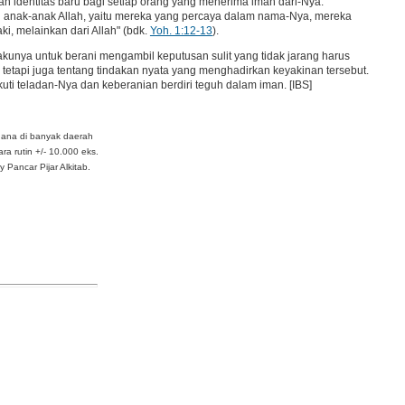
n identitas baru bagi setiap orang yang menerima iman dari-Nya.
anak-anak Allah, yaitu mereka yang percaya dalam nama-Nya, mereka
ki, melainkan dari Allah" (bdk.
Yoh. 1:12-13
).
kunya untuk berani mengambil keputusan sulit yang tidak jarang harus
 tetapi juga tentang tindakan nyata yang menghadirkan keyakinan tersebut.
uti teladan-Nya dan keberanian berdiri teguh dalam iman. [IBS]
dana di banyak daerah
ra rutin +/- 10.000 eks.
Pancar Pijar Alkitab.