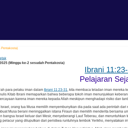
h Pentakosta)
etak
 2025 (Minggu ke-2 sesudah Pentakosta)
Ibrani 11:23
Pelajaran Sej
ah para pelaku iman dalam
Ibrani 11:23-31
, kita membaca teladan iman mereka 
nulis Kitab Ibrani memaparkan bahwa beberapa tokoh iman menunjukkan keberani
ercayaan karena iman mereka kepada Allah meskipun menghadapi risiko dan tant
Israel, orang tua Musa memilih menyembunyikan dia pada saat ada perintah dari raj
uat Musa berani meninggalkan istana Firaun dan memilih menderita bersama uma
bangsa Israel keluar dari Mesir, menyeberangi Laut Teberau, dan meruntuhkan tem
 pelacur yang diluputkan dari peristiwa runtuhnya tembok Yerikho, menyatakan i