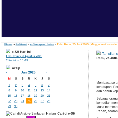
Utama
>
Publikasi
>
e-Santapan Harian
>
Edisi Rabu, 25 Juni 2025 (Minggu ke-2 sesuda
e-SH Hari Ini
Tampilan c
Edisi Kamis, 6 Agustus 2026
Rabu, 25 Juni
2 Korintus 8:1-15
Arsip
Juni 2025
<
>
M
S
S
R
K
J
S
Membaca sejar
1
2
3
4
5
6
7
kehidupan. Pe
8
9
10
11
12
13
14
dan penuh kep
15
16
17
18
19
20
21
Sebagai orang 
22
23
24
25
26
27
28
kemudian memb
29
30
Musa memimpin 
Rahab, seorang
Cari di e-SH