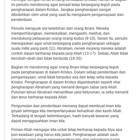
ini penulis mendorong agar jemaat tetap berpegang teguh pada
pengharapan dalam Kristus. Jangkar pengharapan sangat
dibutuhkan oleh umat yang saat itu mengalami penganiayaan dan
penderitaan.
Penulis menguak sisi kelebihan dari orang Ibrani. Mereka
memperhitungkan, memedulikan, mengasihi, melihat, dan
mendukung pelayanan orang-orang kudus (9-10). Selain itu, penulis
menegaskan agar umat berpegang pada pengharapan sebagai
suatu milik yang pasti (11). Abraham, nenek moyang mereka adalah
contoh dalam berharap kepada janji Allah (13-17). Sebab, Allah tidak
berubah-ubah dan tidak berdusta (18-20).
Bagian ini mendorong agar orang Ibrani tetap berpegang teguh
pada pengharapan di dalam Kristus. Dalam setiap penderitaan dan
penganiayaan, umat tidak berputus asa dan tetap setia kepada
Kristus. Pengharapan di dalam Kristus digambarkan seperti nilai
pengharapan Abraham yang menanti dengan sabar janji Allah.
Puluhan tahun Abraham menantikan janji keturunan, ia setia menanti
dan terus berharap kepada Allah.
Pergumulan dan penderitaan memang dapat membuat iman kita
goyah sehingga kita mempertanyakan kehadiran dan kasih Allah.
Terkadang di tengah kebimbangan, hadir banyak tawaran yang
dapat menggoyahkan iman kita.
Firman Allah mengajar kita untuk tetap berharap kepada-Nya apa
pun keadaan yang harus kita jalani. Pengharapan adalah sauh
(jangkar) yang dapat menyelamatkan kita dari gelombang badai