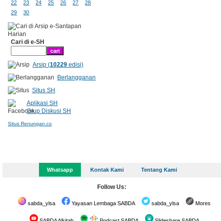
22
23
24
25
26
27
28
29
30
Cari di e-SH
Arsip (
10229
edisi)
Berlangganan
Situs SH
Aplikasi SH
Grup Diskusi SH
Situs Renungan.co
Whatsapp
Kontak Kami
Tentang Kami
Follow Us:
sabda_ylsa
Yayasan Lembaga SABDA
sabda_ylsa
Mores
SABDA Alkitab
Podcast SABDA
Slideshare SABDA