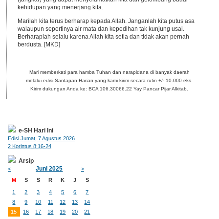
kehidupan yang menerjang kita.
Marilah kita terus berharap kepada Allah. Janganlah kita putus asa
walaupun sepertinya air mata dan kepedihan tak kunjung usai.
Berharaplah selalu karena Allah kita setia dan tidak akan pernah
berdusta. [MKD]
Mari memberkati para hamba Tuhan dan narapidana di banyak daerah
melalui edisi Santapan Harian yang kami kirim secara rutin +/- 10.000 eks.
Kirim dukungan Anda ke: BCA 106.30066.22 Yay Pancar Pijar Alkitab.
e-SH Hari Ini
Edisi Jumat, 7 Agustus 2026
2 Korintus 8:16-24
Arsip
Juni 2025
<
>
M
S
S
R
K
J
S
1
2
3
4
5
6
7
8
9
10
11
12
13
14
15
16
17
18
19
20
21