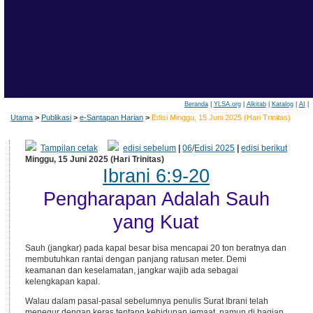
Beranda
|
YLSA.org
|
Alkitab
|
Katalog
|
AI
|
Utama
>
Publikasi
>
e-Santapan Harian
>
Edisi Minggu, 15 Juni 2025 (Hari Trinitas)
Tampilan cetak
edisi sebelum
|
06
/
Edisi 2025
|
edisi berikut
Minggu, 15 Juni 2025 (Hari Trinitas)
Ibrani 6:9-20
Pengharapan Adalah Sauh
yang Kuat
Sauh (jangkar) pada kapal besar bisa mencapai 20 ton beratnya dan
membutuhkan rantai dengan panjang ratusan meter. Demi
keamanan dan keselamatan, jangkar wajib ada sebagai
kelengkapan kapal.
Walau dalam pasal-pasal sebelumnya penulis Surat Ibrani telah
menegur dengan keras tentang kehidupan jemaat, namun di bagian