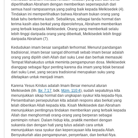
diperlihatkan Abraham dengan memberikan sepersepuluh dari
semua hasil rampasannya yang paling baik kepada Melkisedek (4).
Tindakan ini memperlihatkan bahwa Abraham bukan orang yang
tidak tahu berterima kasih. Sebaliknya, sebagai tanda hormat dan
terima kasih atas berkat yang diperolehnya, Abraham memberikan
yang terbaik kepada Melkisedek. Orang yang memberkati selalu
lebih tinggi daripada orang yang diberkati, Melkisedek lebih tinggi
daripada Abraham (7).
Kedudukan imam besar sangatlah terhormat. Menurut pandangan
tradisional, imam besar sangat dihormati sebab imam besar adalah
orang yang dipilih oleh Allah dari suku Lewi dan berhak memasuki
Tempat Mahakudus untuk meminta pengampunan dosa. Melkisedek
dianggap sebagai figur penting karena dia imam yang tidak berasal
dari suku Lewi, yang secara tradisional merupakan suku yang
ditetapkan untuk menjadi imam.
Karena Yesus Kristus adalah Imam Besar menurut aturan
Melkisedek (lih.
Ibr. 7:17
; bdk.
Mzm. 110:4
), sudah sepatutnya kita
menunjukkan sikap hormat dan ungkapan syukur kita kepada-Nya.
Persembahan persepuluhan kita adalah respons atas berkat yang
telah diberikan Allah kepada kita. Kisah Melkisedek dan Abraham
menunjukkan pentingnya tindakan memberikan yang terbaik kepada
Allah dan menghormati orang-orang yang berperan sebagai
pemimpin rohani. Dalam hidup kita, praktik memberi dengan
sukarela dan dengan hati yang tulus adalah cara untuk
menunjukkan rasa syukur dan kepercayaan kita kepada Allah.
Bersyukurlah atas pengampunan, penyertaan, dan berkat-Nya.