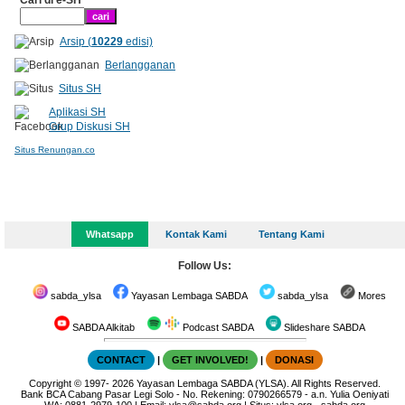
Cari di e-SH
Arsip (
10229
edisi)
Berlangganan
Situs SH
Aplikasi SH
Grup Diskusi SH
Situs Renungan.co
Whatsapp
Kontak Kami
Tentang Kami
Follow Us:
sabda_ylsa
Yayasan Lembaga SABDA
sabda_ylsa
Mores
SABDA Alkitab
Podcast SABDA
Slideshare SABDA
CONTACT
|
GET INVOLVED!
|
DONASI
Copyright
© 1997-
2026
Yayasan Lembaga SABDA (YLSA).
All Rights Reserved.
Bank BCA Cabang Pasar Legi Solo - No. Rekening: 0790266579 - a.n. Yulia Oeniyati