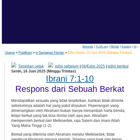
Beranda
|
YLSA.org
|
Alkitab
|
Katalog
|
AI
|
Utama
>
Publikasi
>
e-Santapan Harian
>
Edisi Senin, 16 Juni 2025 (Minggu Trinitas)
Tampilan cetak
edisi sebelum
|
06
/
Edisi 2025
|
edisi berikut
Senin, 16 Juni 2025 (Minggu Trinitas)
Ibrani 7:1-10
Respons dari Sebuah Berkat
Mendapatkan sesuatu yang tidak terpikirkan, bahkan tidak diminta
sebelumnya adalah hal yang patut disyukuri. Peperangan yang
dimenangkan oleh Abraham bukan hanya menambah harta benda,
tetapi berkat yang tak bisa dinilai oleh apa pun. Abraham
memperoleh berkat dari Melkisedek, raja Salem dan imam Allah
Yang Maha Tinggi (1-2).
Berkat yang diterima oleh Abraham melalui Melkisedek, tidak
membuat Abraham merasa rendah. Teladan yang baik dan benar