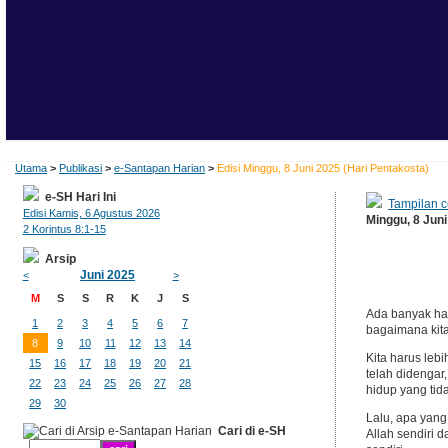
Utama
>
Publikasi
>
e-Santapan Harian
>
Edisi Minggu, 8 Juni 2025 (Hari Pentakosta)
e-SH Hari Ini
Tampilan c
Edisi Kamis, 6 Agustus 2026
Minggu, 8 Juni
2 Korintus 8:1-15
Arsip
Juni 2025
<
>
M
S
S
R
K
J
S
Ada banyak hal
1
2
3
4
5
6
7
bagaimana kita
8
9
10
11
12
13
14
Kita harus leb
15
16
17
18
19
20
21
telah didengar
22
23
24
25
26
27
28
hidup yang tid
29
30
Lalu, apa yang
Cari di e-SH
Allah sendiri 