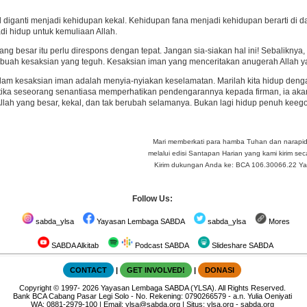
 diganti menjadi kehidupan kekal. Kehidupan fana menjadi kehidupan berarti di d
i hidup untuk kemuliaan Allah.
ng besar itu perlu direspons dengan tepat. Jangan sia-siakan hal ini! Sebaliknya, 
ebuah kesaksian yang teguh. Kesaksian iman yang menceritakan anugerah Allah 
lam kesaksian iman adalah menyia-nyiakan keselamatan. Marilah kita hidup denga
etika seseorang senantiasa memperhatikan pendengarannya kepada firman, ia ak
Allah yang besar, kekal, dan tak berubah selamanya. Bukan lagi hidup penuh kee
Mari memberkati para hamba Tuhan dan narapi
melalui edisi Santapan Harian yang kami kirim seca
Kirim dukungan Anda ke: BCA 106.30066.22 Yay 
Follow Us:
sabda_ylsa
Yayasan Lembaga SABDA
sabda_ylsa
Mores
SABDA Alkitab
Podcast SABDA
Slideshare SABDA
CONTACT
|
GET INVOLVED!
|
DONASI
Copyright
© 1997-
2026
Yayasan Lembaga SABDA (YLSA).
All Rights Reserved.
Bank BCA Cabang Pasar Legi Solo - No. Rekening: 0790266579 - a.n. Yulia Oeniyati
WA:
0881-2979-100
| Email:
ylsa@sabda.org
| Situs:
ylsa.org
-
sabda.org