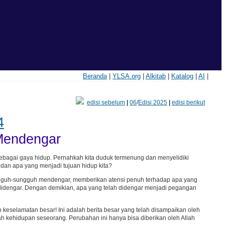
Beranda
|
YLSA.org
|
Alkitab
|
Katalog
|
AI
|
edisi sebelum
|
06
/
Edisi 2025
|
edisi berikut
4
Mendengar
pi sebagai gaya hidup. Pernahkah kita duduk termenung dan menyelidiki
 dan apa yang menjadi tujuan hidup kita?
a sungguh-sungguh mendengar, memberikan atensi penuh terhadap apa yang
 didengar. Dengan demikian, apa yang telah didengar menjadi pegangan
keselamatan besar! Ini adalah berita besar yang telah disampaikan oleh
ah kehidupan seseorang. Perubahan ini hanya bisa diberikan oleh Allah