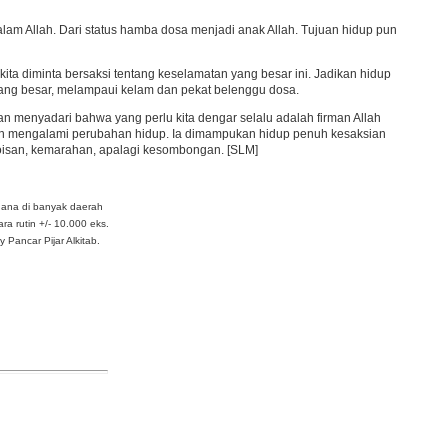
alam Allah. Dari status hamba dosa menjadi anak Allah. Tujuan hidup pun
kita diminta bersaksi tentang keselamatan yang besar ini. Jadikan hidup
yang besar, melampaui kelam dan pekat belenggu dosa.
n menyadari bahwa yang perlu kita dengar selalu adalah firman Allah
an mengalami perubahan hidup. Ia dimampukan hidup penuh kesaksian
goisan, kemarahan, apalagi kesombongan. [SLM]
dana di banyak daerah
ra rutin +/- 10.000 eks.
Pancar Pijar Alkitab.