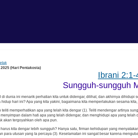
etak
 2025 (Hari Pentakosta)
Ibrani 2:1-
Sungguh-sungguh 
 di dunia ini menarik perhatian kita untuk didengar, dilihat, dan akhirnya dihidu
 hidup hari ini? Apa yang kita yakini, bagaimana kita memperlakukan sesama kita,
ih teliti memperhatikan apa yang telah kita dengar (1). Teliti mendengar artiny
, menyimpan dalam hati apa yang telah didengar, dan menghidupi apa yang telah
ak akan tergoyahkan oleh apa pun.
 harus kita dengar lebih sungguh? Hanya satu, firman kehidupan yang menyatakan 
dan para utusan yang Ia percaya (3). Keselamatan ini sangat besar karena mengub