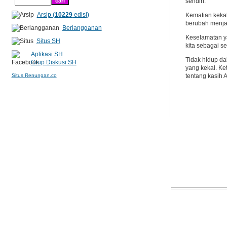
sendiri.
Arsip (
10229
edisi)
Kematian kekal
berubah menjad
Berlangganan
Keselamatan ya
Situs SH
kita sebagai s
Aplikasi SH
Tidak hidup da
Grup Diskusi SH
yang kekal. K
Situs Renungan.co
tentang kasih 