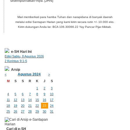
disempurnakan-Nya. [JHN]
Mari memberkati para hamba Tuhan dan narapidana di banyak daerah
melalui edisi Santapan Harian yang kami kirim secara rutin +/- 10.000 eks.
Kirim dukungan Anda ke: BCA 106.30066.22 Yay Pancar Pijar Alkitab.
e-SH Hari Ini
Edisi Sabtu, 8 Agustus 2026
2 Korintus 9:1-5
Arsip
Agustus 2024
<
>
M
S
S
R
K
J
S
1
2
3
4
5
6
7
8
9
10
11
12
13
14
15
16
17
18
19
20
21
22
23
24
25
26
27
28
29
30
31
Cari di e-SH