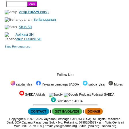
Arsip (
10229
edisi)
Berlangganan
Situs SH
Aplikasi SH
Grup Diskusi SH
Situs Renungan.co
Follow Us:
sabda_ylsa
Yayasan Lembaga SABDA
sabda_ylsa
Mores
SABDA Alkitab
Podcast SABDA
Slideshare SABDA
CONTACT
|
GET INVOLVED!
|
DONASI
Copyright
© 1997-
2026
Yayasan Lembaga SABDA (YLSA).
All Rights Reserved.
Bank BCA Cabang Pasar Legi Solo - No. Rekening: 0790266579 - a.n. Yulia Oeniyati
WA:
0881-2979-100
| Email:
ylsa@sabda.org
| Situs:
ylsa.org
-
sabda.org