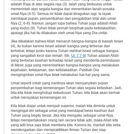
adalah Raja di atas segala raja (3). Ialah yang berkuasa untuk
memerintah atas segala bangsa dan menentukan tanah pusaka
umat-Nya (4-5). Semua ini tidak dapat diragukan lagi; Ia layak
mendapat pujian, penyembahan dan pengabdian total dari umat-
Nya (2, 6-8). Namun, jangan lupa bahwa Tuhan juga adalah Allah
yang kudus (9). Tuhan tidak pernah berpihak pada ketidakadilan,
apalagi jika hal itu dilakukan oleh umat-Nya yang Dia cintai.
Jika dikatakan bahwa Allah menaruh bangsa-bangsa di bawah Israel
(4), itu bukan karena Israel adalah bangsa yang terbesar dan
terhebat, tetapi justru karena Tuhan melihat Israel sebagai bangsa
yang sangatlah kecil dan lemah. (lih.
Ul. 7:7-9
) Tuhan adalah Allah
yang berbelas kasihan terhadap Israel yang menderita penindasan
di Mesir, juga yang merendahkan bangsa-bangsa yang melakukan
kejahatan, kekejaman, dan ketidakadilan. Pastilah Dia
menginginkan umat-Nya tidak melakukan hal-hal yang sama.
Umat seperti inilah yang nantinya akan menyanyikan pujian
penyembahan bagi kemenangan Tuhan atas segala kefasikan. Jadi,
bila kita tidak menghidupi kekudusan Tuhan, kita tidak akan berhak
untuk merayakan kemenangan ini.
Kita tidak diajar untuk menjadi superior, malah kita diminta untuk
mengingat diri sebagai umat yang mendapat belas kasihan dari
Tuhan yang begitu besar. Jika kita mengaku sebagai umat-Nya,
tetapi memperlakukan orang lain secara tidak adil, maka Allah kita
yang adil bisa saja tidak membela kita. Karena itu, marilah kita setia
mendengarkan dan mempraktikkan firman Tuhan dan siap