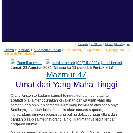
Beranda
|
YLSA.org
|
Alkitab
|
Katalog
|
AI
|
Utama
>
Publikasi
>
e-Santapan Harian
>
Edisi Jumat, 23 Agustus 2024 (Minggu ke-13
sesudah Pentakosta)
Tampilan cetak
edisi sebelum
|
08
/
Edisi 2024
|
edisi berikut
Jumat, 23 Agustus 2024 (Minggu ke-13 sesudah Pentakosta)
Mazmur 47
Umat dari Yang Maha Tinggi
Orang Kristen terkadang sangat bangga dengan identitasnya,
apalagi bila ia menggunakan keyakinan bahwa Allah yang dia
sembah adalah Allah semesta alam yang berkuasa atas segalanya.
Sedihnya, jika tidak berhati-hati, ia akan merasa superior,
memandang dirinya sebagai yang paling dekat dengan Allah, dan
bahkan bisa-bisa melihat orang lain di luar imannya lebih rendah
daripada dirinya.
Memang benar bahwa Tuhan adalah Allah Yang Maha Tinggi. Tuhan