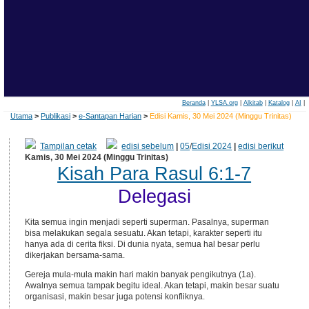
Beranda
|
YLSA.org
|
Alkitab
|
Katalog
|
AI
|
Utama
>
Publikasi
>
e-Santapan Harian
>
Edisi Kamis, 30 Mei 2024 (Minggu Trinitas)
Tampilan cetak
edisi sebelum
|
05
/
Edisi 2024
|
edisi berikut
Kamis, 30 Mei 2024 (Minggu Trinitas)
Kisah Para Rasul 6:1-7
Delegasi
Kita semua ingin menjadi seperti superman. Pasalnya, superman
bisa melakukan segala sesuatu. Akan tetapi, karakter seperti itu
hanya ada di cerita fiksi. Di dunia nyata, semua hal besar perlu
dikerjakan bersama-sama.
Gereja mula-mula makin hari makin banyak pengikutnya (1a).
Awalnya semua tampak begitu ideal. Akan tetapi, makin besar suatu
organisasi, makin besar juga potensi konfliknya.