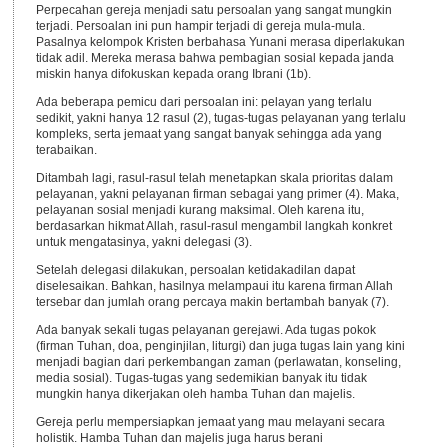
Perpecahan gereja menjadi satu persoalan yang sangat mungkin
terjadi. Persoalan ini pun hampir terjadi di gereja mula-mula.
Pasalnya kelompok Kristen berbahasa Yunani merasa diperlakukan
tidak adil. Mereka merasa bahwa pembagian sosial kepada janda
miskin hanya difokuskan kepada orang Ibrani (1b).
Ada beberapa pemicu dari persoalan ini: pelayan yang terlalu
sedikit, yakni hanya 12 rasul (2), tugas-tugas pelayanan yang terlalu
kompleks, serta jemaat yang sangat banyak sehingga ada yang
terabaikan.
Ditambah lagi, rasul-rasul telah menetapkan skala prioritas dalam
pelayanan, yakni pelayanan firman sebagai yang primer (4). Maka,
pelayanan sosial menjadi kurang maksimal. Oleh karena itu,
berdasarkan hikmat Allah, rasul-rasul mengambil langkah konkret
untuk mengatasinya, yakni delegasi (3).
Setelah delegasi dilakukan, persoalan ketidakadilan dapat
diselesaikan. Bahkan, hasilnya melampaui itu karena firman Allah
tersebar dan jumlah orang percaya makin bertambah banyak (7).
Ada banyak sekali tugas pelayanan gerejawi. Ada tugas pokok
(firman Tuhan, doa, penginjilan, liturgi) dan juga tugas lain yang kini
menjadi bagian dari perkembangan zaman (perlawatan, konseling,
media sosial). Tugas-tugas yang sedemikian banyak itu tidak
mungkin hanya dikerjakan oleh hamba Tuhan dan majelis.
Gereja perlu mempersiapkan jemaat yang mau melayani secara
holistik. Hamba Tuhan dan majelis juga harus berani