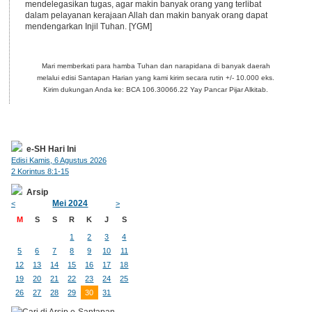
mendelegasikan tugas, agar makin banyak orang yang terlibat
dalam pelayanan kerajaan Allah dan makin banyak orang dapat
mendengarkan Injil Tuhan. [YGM]
Mari memberkati para hamba Tuhan dan narapidana di banyak daerah
melalui edisi Santapan Harian yang kami kirim secara rutin +/- 10.000 eks.
Kirim dukungan Anda ke: BCA 106.30066.22 Yay Pancar Pijar Alkitab.
e-SH Hari Ini
Edisi Kamis, 6 Agustus 2026
2 Korintus 8:1-15
Arsip
Mei 2024
<
>
M
S
S
R
K
J
S
1
2
3
4
5
6
7
8
9
10
11
12
13
14
15
16
17
18
19
20
21
22
23
24
25
26
27
28
29
30
31