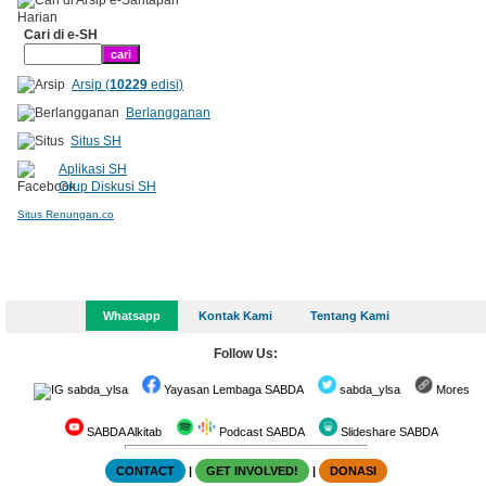
Cari di e-SH
Arsip (
10229
edisi)
Berlangganan
Situs SH
Aplikasi SH
Grup Diskusi SH
Situs Renungan.co
Whatsapp
Kontak Kami
Tentang Kami
Follow Us:
sabda_ylsa
Yayasan Lembaga SABDA
sabda_ylsa
Mores
SABDA Alkitab
Podcast SABDA
Slideshare SABDA
CONTACT
|
GET INVOLVED!
|
DONASI