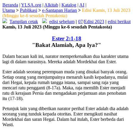
Beranda
|
YLSA.org
|
Alkitab
|
Katalog
|
AI
|
Utama
>
Publikasi
>
e-Santapan Harian
>
Edisi Kamis, 13 Juli 2023
(Minggu ke-6 sesudah Pentakosta)
Tampilan cetak
edisi sebelum
|
07
/
Edisi 2023
|
edisi berikut
Kamis, 13 Juli 2023 (Minggu ke-6 sesudah Pentakosta)
Ester 2:1-18
"Bakat Alamiah, Apa Iya?"
Dalam bacaan kali ini, narator memperkenalkan dua karakter utama
lagi di dalam narasinya. Mereka adalah Mordekhai dan Ester.
Ester adalah seorang perempuan muda yang disukai banyak orang.
Setiap orang yang menjumpainya menaruh kasih kepadanya, mulai
dari Hegai, kepala rumah tangga istana, sampai sang raja yang
mencari ratu pengganti (8-17a). Maka, raja memilih Ester menjadi
ratu di kerajaan Persia dan mengadakan perjamuan atas penobatan
itu (17-18).
Petunjuk lain yang diberikan narator perihal Ester adalah dia adalah
seorang yang tunduk kepada otoritas. Ester mengikuti nasihat
Mordekhai dan saran Hegai. Dalam hal itulah, Ester berbeda dari
Wasti.