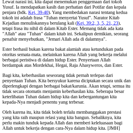
Lewat narasi ini, kita dapat menemukan penggemaan dari tokoh
Yusuf. Ia mendapatkan kasih dan perhatian dari Potifar dan kepala
penjara (bdk.
Kej. 39-40
). Yang membedakan narasi tentang kedua
tokoh ini adalah frasa "Tuhan menyertai Yusuf". Narator Kitab
Kejadian menuliskannya berulang kali (
Kej. 39:2, 3, 5, 21, 23
),
tetapi frasa itu nihil di dalam Kitab Ester. Memang tidak ada kata
"Allah" atau "Tuhan" dalam kitab ini. Sekalipun demikian, seorang
penafsir menyebutkan, "Jemari Allah ada di dalamnya".
Ester berhasil bukan karena bakat alamiah atau ketundukan pada
otoritas semata-mata, melainkan karena Allah yang bekerja melalui
berbagai peristiwa di dalam hidup Ester. Penyertaan Allah
berdampak atas Mordekhai, Hegai, Raja Ahasyweros, dan Ester.
Bagi kita, keberhasilan seseorang tidak pernah terlepas dari
penyertaan Tuhan. Kita bersyukur karena diciptakan secara unik dan
diperlengkapi dengan berbagai bakat/karunia. Akan tetapi, semua itu
tidak secara otomatis menjamin keberhasilan kita. Seberapa besar
keterlibatan Tuhan dalam hidup kita dan kebergantungan kita
kepada-Nya menjadi penentu yang terbesar.
Oleh karena itu, kita tidak boleh terlalu membanggakan prestasi
yang kita raih maupun relasi yang kita bangun. Sebaliknya, kita
perlu makin tunduk kepada Allah dan memberi keleluasaan bagi
Allah untuk bekerja dengan cara-Nya dalam hidup kita. [JMH]