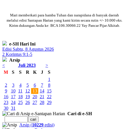
Mari memberkati para hamba Tuhan dan narapidana di banyak daerah
melalui edisi Santapan Harian yang kami kirim secara rutin +/- 10.000 eks.
Kirim dukungan Anda ke: BCA 106.30066.22 Yay Pancar Pijar Alkitab.
e-SH Hari Ini
Edisi Sabtu, 8 Agustus 2026
2 Korintus 9:1-5
Arsip
<
Juli 2023
>
M
S
S
R
K
J
S
1
2
3
4
5
6
7
8
9
10
11
12
13
14
15
16
17
18
19
20
21
22
23
24
25
26
27
28
29
30
31
Cari di e-SH
Arsip (
10229
edisi)