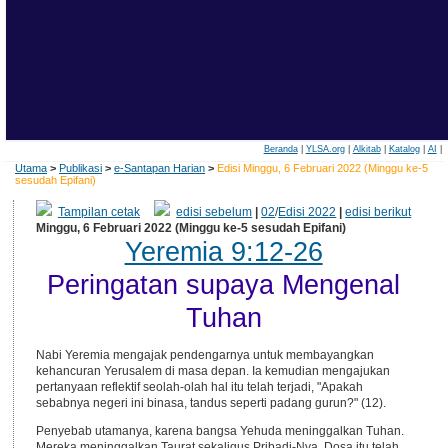
Beranda
|
YLSA.org
|
Alkitab
|
Katalog
|
AI
|
Utama
>
Publikasi
>
e-Santapan Harian
>
Edisi Minggu, 6 Februari 2022 (Minggu ke-5
sesudah Epifani)
Tampilan cetak
edisi sebelum
|
02
/
Edisi 2022
|
edisi berikut
Minggu, 6 Februari 2022 (Minggu ke-5 sesudah Epifani)
Yeremia 9:12-26
Peringatan supaya Mengenal
Tuhan
Nabi Yeremia mengajak pendengarnya untuk membayangkan
kehancuran Yerusalem di masa depan. Ia kemudian mengajukan
pertanyaan reflektif seolah-olah hal itu telah terjadi, "Apakah
sebabnya negeri ini binasa, tandus seperti padang gurun?" (12).
Penyebab utamanya, karena bangsa Yehuda meninggalkan Tuhan.
Mereka meninggalkan Taurat sekaligus Pribadi-Nya. Dosa itu telah