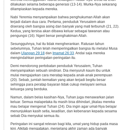
dilakukan selama beberapa generasi (13-14). Murka-Nya sekarang
dilampiaskan kepada mereka.
Nabi Yeremia menyampaikan bahwa penghukuman Allah akan
terjadi dalam dua cara. Pertama, penduduk Yerusalem akan
diserang oleh bangsa asing dan banyak yang mati terbunuh (21, 22).
Kedua, yang tersisa akan dibawa keluar sebagai tawanan atau
pengungsi (16). Ngeri benar penghakiman Allah.
Sesungguhnya, hal itu tidak mengherankan. Ratusan tahun
sebelumnya, Tuhan telah memperingatkan bangsa itu melalui Musa
dalam
Ulangan 29:18
dan
Imamat 26:33
. Andai saja mereka
mengindahkan peringatan-peringatan itu.
Demi mendorong pertobatan penduduk Yerusalem, Tuhan
menyampaikan sebuah sindiran. Dia menyuruh kaum ibu untuk
mulai mengajarkan cara meratap kepada anak-anak perempuan
(20). Sebab, jumlah kematian yang akan terjadi begitu besar
sehingga para peratap bayaran tidak cukup melayani semua
keluarga yang berduka.
Namun, dalam belas kasihan-Nya, Tuhan juga menawarkan jalan
keluar. Semua malapetaka itu masih bisa dihindari, jikalau mereka
mau belajar mengenal Tuhan (24). Dia ingin agar umat-Nya belajar
menunjukkan kasih setia, keadilan, dan kebenaran kepada sesama
sebab Dia menyukai semua itu.
Peringatan ini sangat relevan bagi kita, umat yang hidup pada masa
kini. Alkitab mengatakan, menjelang akhir zaman ada banyak