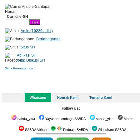
Cari di e-SH
Arsip (
10229
edisi)
Berlangganan
Situs SH
Aplikasi SH
Grup Diskusi SH
Situs Renungan.co
Whatsapp
Kontak Kami
Tentang Kami
Follow Us:
sabda_ylsa
Yayasan Lembaga SABDA
sabda_ylsa
Mores
SABDA Alkitab
Podcast SABDA
Slideshare SABDA