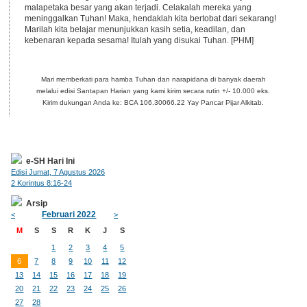
malapetaka besar yang akan terjadi. Celakalah mereka yang
meninggalkan Tuhan! Maka, hendaklah kita bertobat dari sekarang!
Marilah kita belajar menunjukkan kasih setia, keadilan, dan
kebenaran kepada sesama! Itulah yang disukai Tuhan. [PHM]
Mari memberkati para hamba Tuhan dan narapidana di banyak daerah
melalui edisi Santapan Harian yang kami kirim secara rutin +/- 10.000 eks.
Kirim dukungan Anda ke: BCA 106.30066.22 Yay Pancar Pijar Alkitab.
e-SH Hari Ini
Edisi Jumat, 7 Agustus 2026
2 Korintus 8:16-24
Arsip
Februari 2022
<
>
M
S
S
R
K
J
S
1
2
3
4
5
6
7
8
9
10
11
12
13
14
15
16
17
18
19
20
21
22
23
24
25
26
27
28