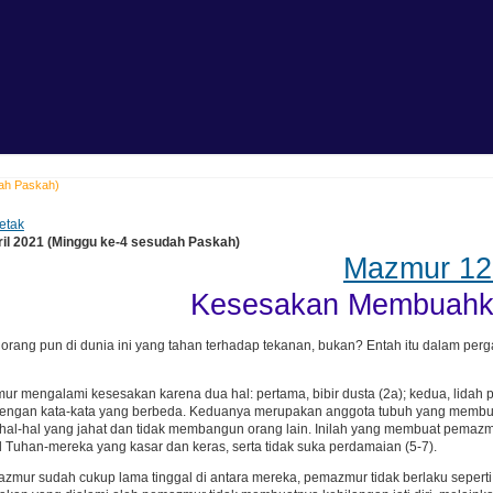
dah Paskah)
etak
ril 2021 (Minggu ke-4 sesudah Paskah)
Mazmur 12
Kesesakan Membuahka
 orang pun di dunia ini yang tahan terhadap tekanan, bukan? Entah itu dalam pergau
mur mengalami kesesakan karena dua hal: pertama, bibir dusta (2a); kedua, lidah p
engan kata-kata yang berbeda. Keduanya merupakan anggota tubuh yang membuat
al-hal yang jahat dan tidak membangun orang lain. Inilah yang membuat pemazm
 Tuhan-mereka yang kasar dan keras, serta tidak suka perdamaian (5-7).
mur sudah cukup lama tinggal di antara mereka, pemazmur tidak berlaku seperti