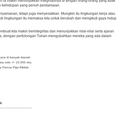
n ia makin menunjukkan integritasnya di tengah orang-orang yang tidak
an kehidupan yang penuh perdamaian.
enyamanan, tetapi juga menyesakkan. Mungkin itu lingkungan kerja atau
jadi lingkungan itu memaksa kita untuk berubah dan mengikuti gaya hidup
uat kita makin berintegritas dan menunjukkan nilai-nilai serta ajaran
ntinya, dengan pertolongan Tuhan-mengubahkan mereka yang ada dalam
dana di banyak daerah
ra rutin +/- 10.000 eks.
Pancar Pijar Alkitab.
A