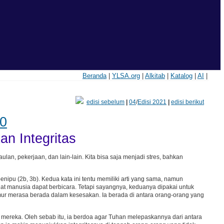
Beranda
|
YLSA.org
|
Alkitab
|
Katalog
|
AI
|
edisi sebelum
|
04
/
Edisi 2021
|
edisi berikut
0
n Integritas
lan, pekerjaan, dan lain-lain. Kita bisa saja menjadi stres, bahkan
enipu (2b, 3b). Kedua kata ini tentu memiliki arti yang sama, namun
 manusia dapat berbicara. Tetapi sayangnya, keduanya dipakai untuk
ur merasa berada dalam kesesakan. Ia berada di antara orang-orang yang
 mereka. Oleh sebab itu, ia berdoa agar Tuhan melepaskannya dari antara