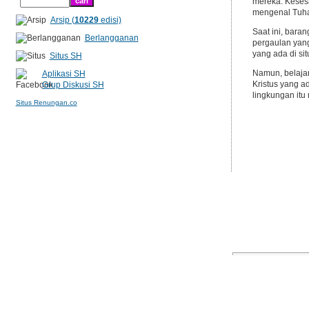
mereka. Kesesa
mengenal Tuha
Arsip (
10229
edisi)
Saat ini, bara
Berlangganan
pergaulan yang
yang ada di sit
Situs SH
Namun, belajar
Aplikasi SH
Kristus yang a
Grup Diskusi SH
lingkungan itu
Situs Renungan.co