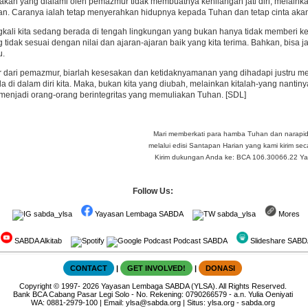
kan yang dialami oleh pemazmur tidak membuatnya kehilangan jati diri, melainka
n. Caranya ialah tetap menyerahkan hidupnya kepada Tuhan dan tetap cinta ak
ngkali kita sedang berada di tengah lingkungan yang bukan hanya tidak memberi k
 tidak sesuai dengan nilai dan ajaran-ajaran baik yang kita terima. Bahkan, bisa 
u.
 dari pemazmur, biarlah kesesakan dan ketidaknyamanan yang dihadapi justru memb
da di dalam diri kita. Maka, bukan kita yang diubah, melainkan kitalah-yang na
 menjadi orang-orang berintegritas yang memuliakan Tuhan. [SDL]
Mari memberkati para hamba Tuhan dan narapi
melalui edisi Santapan Harian yang kami kirim seca
Kirim dukungan Anda ke: BCA 106.30066.22 Yay 
Follow Us:
sabda_ylsa
Yayasan Lembaga SABDA
sabda_ylsa
Mores
SABDA Alkitab
Podcast SABDA
Slideshare SABD
CONTACT
|
GET INVOLVED!
|
DONASI
Copyright
© 1997-
2026
Yayasan Lembaga SABDA (YLSA).
All Rights Reserved.
Bank BCA Cabang Pasar Legi Solo - No. Rekening: 0790266579 - a.n. Yulia Oeniyati
WA:
0881-2979-100
| Email:
ylsa@sabda.org
| Situs:
ylsa.org
-
sabda.org