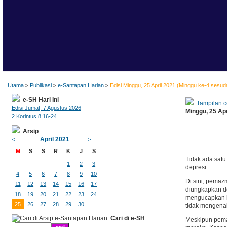
Utama
>
Publikasi
>
e-Santapan Harian
>
Edisi Minggu, 25 April 2021 (Minggu ke-4 sesu
e-SH Hari Ini
Tampilan c
Edisi Jumat, 7 Agustus 2026
Minggu, 25 Ap
2 Korintus 8:16-24
Arsip
April 2021
<
>
M
S
S
R
K
J
S
Tidak ada satu
1
2
3
depresi.
4
5
6
7
8
9
10
Di sini, pemaz
11
12
13
14
15
16
17
diungkapkan d
18
19
20
21
22
23
24
mengucapkan h
25
26
27
28
29
30
tidak mengenal
Cari di e-SH
Meskipun pemaz