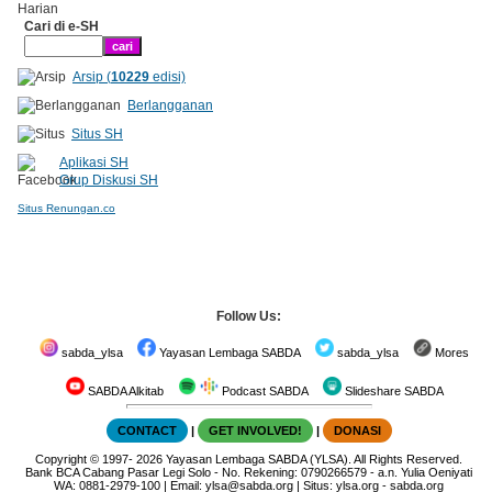
Cari di e-SH
Arsip (
10229
edisi)
Berlangganan
Situs SH
Aplikasi SH
Grup Diskusi SH
Situs Renungan.co
Follow Us:
sabda_ylsa
Yayasan Lembaga SABDA
sabda_ylsa
Mores
SABDA Alkitab
Podcast SABDA
Slideshare SABDA
CONTACT
|
GET INVOLVED!
|
DONASI
Copyright
© 1997-
2026
Yayasan Lembaga SABDA (YLSA).
All Rights Reserved.
Bank BCA Cabang Pasar Legi Solo - No. Rekening: 0790266579 - a.n. Yulia Oeniyati
WA:
0881-2979-100
| Email:
ylsa@sabda.org
| Situs:
ylsa.org
-
sabda.org