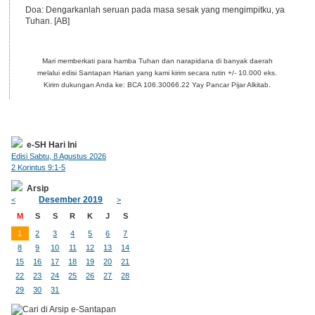
Doa: Dengarkanlah seruan pada masa sesak yang mengimpitku, ya
Tuhan. [AB]
Mari memberkati para hamba Tuhan dan narapidana di banyak daerah
melalui edisi Santapan Harian yang kami kirim secara rutin +/- 10.000 eks.
Kirim dukungan Anda ke: BCA 106.30066.22 Yay Pancar Pijar Alkitab.
e-SH Hari Ini
Edisi Sabtu, 8 Agustus 2026
2 Korintus 9:1-5
Arsip
Desember 2019
<
>
M
S
S
R
K
J
S
1
2
3
4
5
6
7
8
9
10
11
12
13
14
15
16
17
18
19
20
21
22
23
24
25
26
27
28
29
30
31