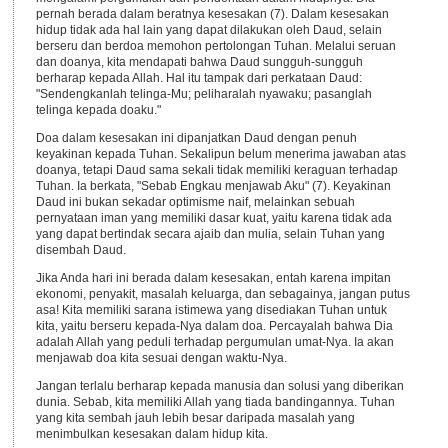
pernah berada dalam beratnya kesesakan (7). Dalam kesesakan
hidup tidak ada hal lain yang dapat dilakukan oleh Daud, selain
berseru dan berdoa memohon pertolongan Tuhan. Melalui seruan
dan doanya, kita mendapati bahwa Daud sungguh-sungguh
berharap kepada Allah. Hal itu tampak dari perkataan Daud:
"Sendengkanlah telinga-Mu; peliharalah nyawaku; pasanglah
telinga kepada doaku."
Doa dalam kesesakan ini dipanjatkan Daud dengan penuh
keyakinan kepada Tuhan. Sekalipun belum menerima jawaban atas
doanya, tetapi Daud sama sekali tidak memiliki keraguan terhadap
Tuhan. Ia berkata, "Sebab Engkau menjawab Aku" (7). Keyakinan
Daud ini bukan sekadar optimisme naif, melainkan sebuah
pernyataan iman yang memiliki dasar kuat, yaitu karena tidak ada
yang dapat bertindak secara ajaib dan mulia, selain Tuhan yang
disembah Daud.
Jika Anda hari ini berada dalam kesesakan, entah karena impitan
ekonomi, penyakit, masalah keluarga, dan sebagainya, jangan putus
asa! Kita memiliki sarana istimewa yang disediakan Tuhan untuk
kita, yaitu berseru kepada-Nya dalam doa. Percayalah bahwa Dia
adalah Allah yang peduli terhadap pergumulan umat-Nya. Ia akan
menjawab doa kita sesuai dengan waktu-Nya.
Jangan terlalu berharap kepada manusia dan solusi yang diberikan
dunia. Sebab, kita memiliki Allah yang tiada bandingannya. Tuhan
yang kita sembah jauh lebih besar daripada masalah yang
menimbulkan kesesakan dalam hidup kita.