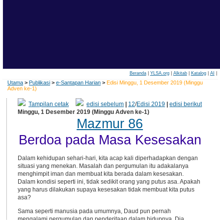
Beranda
|
YLSA.org
|
Alkitab
|
Katalog
|
AI
|
Utama
>
Publikasi
>
e-Santapan Harian
>
Edisi Minggu, 1 Desember 2019 (Minggu
Adven ke-1)
Tampilan cetak
edisi sebelum
|
12
/
Edisi 2019
|
edisi berikut
Minggu, 1 Desember 2019 (Minggu Adven ke-1)
Mazmur 86
Berdoa pada Masa Kesesakan
Dalam kehidupan sehari-hari, kita acap kali diperhadapkan dengan
situasi yang menekan. Masalah dan pergumulan itu adakalanya
menghimpit iman dan membuat kita berada dalam kesesakan.
Dalam kondisi seperti ini, tidak sedikit orang yang putus asa. Apakah
yang harus dilakukan supaya kesesakan tidak membuat kita putus
asa?
Sama seperti manusia pada umumnya, Daud pun pernah
mengalami pergumulan dan penderitaan dalam hidupnya. Dia