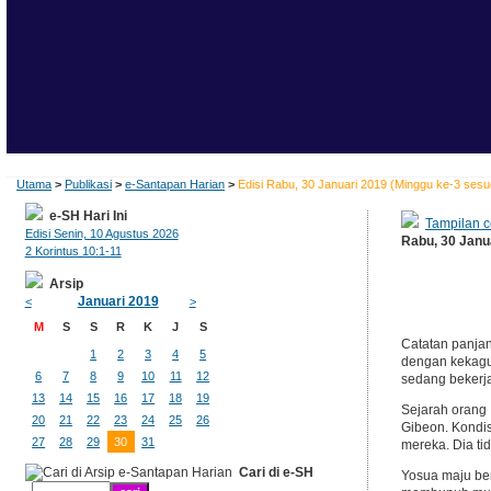
Utama
>
Publikasi
>
e-Santapan Harian
>
Edisi Rabu, 30 Januari 2019 (Minggu ke-3 sesu
e-SH Hari Ini
Tampilan c
Edisi Senin, 10 Agustus 2026
Rabu, 30 Janu
2 Korintus 10:1-11
Arsip
Januari 2019
<
>
M
S
S
R
K
J
S
Catatan panjan
1
2
3
4
5
dengan kekagum
6
7
8
9
10
11
12
sedang bekerj
13
14
15
16
17
18
19
Sejarah orang 
20
21
22
23
24
25
26
Gibeon. Kondis
27
28
29
30
31
mereka. Dia ti
Cari di e-SH
Yosua maju ber