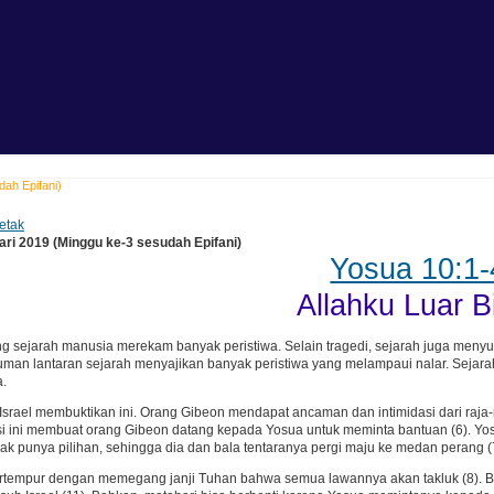
dah Epifani)
etak
ari 2019 (Minggu ke-3 sesudah Epifani)
Yosua 10:1-
Allahku Luar B
g sejarah manusia merekam banyak peristiwa. Selain tragedi, sejarah juga meny
an lantaran sejarah menyajikan banyak peristiwa yang melampaui nalar. Sejarah,
a.
Israel membuktikan ini. Orang Gibeon mendapat ancaman dan intimidasi dari raja-
i ini membuat orang Gibeon datang kepada Yosua untuk meminta bantuan (6). Yosua
dak punya pilihan, sehingga dia dan bala tentaranya pergi maju ke medan perang (
tempur dengan memegang janji Tuhan bahwa semua lawannya akan takluk (8). Betu