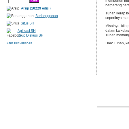
membunuh musu
berperang bers
Arsip (
10229
edisi)
Tuhan kerap be
Berlangganan
sepertinya mas
Situs SH
Misalnya, kita
dalam kalkulas
Aplikasi SH
Tuhan memang 
Grup Diskusi SH
Situs Renungan.co
Doa: Tuhan, ka