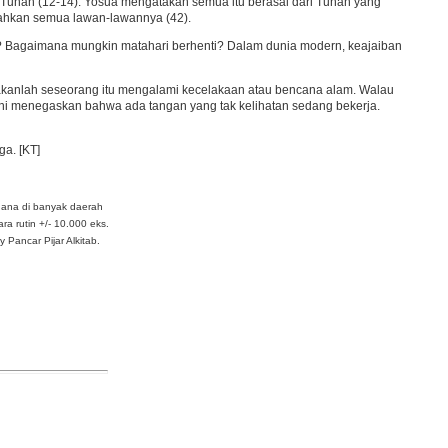
Tuhan (12-14). Yosua mengatakan semua itu berasal dari Tuhan yang
alahkan semua lawan-lawannya (42).
git? Bagaimana mungkin matahari berhenti? Dalam dunia modern, keajaiban
takanlah seseorang itu mengalami kecelakaan atau bencana alam. Walau
 Ini menegaskan bahwa ada tangan yang tak kelihatan sedang bekerja.
ga. [KT]
dana di banyak daerah
ra rutin +/- 10.000 eks.
Pancar Pijar Alkitab.