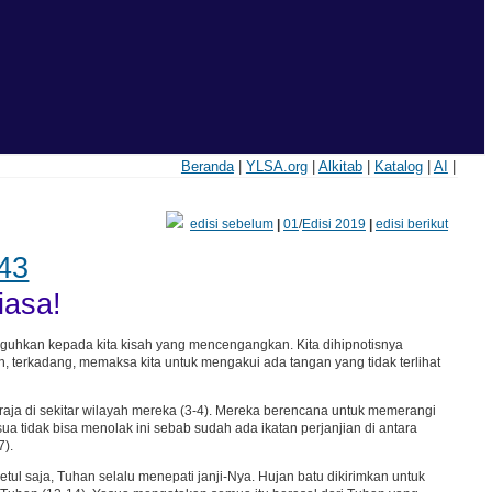
Beranda
|
YLSA.org
|
Alkitab
|
Katalog
|
AI
|
edisi sebelum
|
01
/
Edisi 2019
|
edisi berikut
43
iasa!
uguhkan kepada kita kisah yang mencengangkan. Kita dihipnotisnya
 terkadang, memaksa kita untuk mengakui ada tangan yang tidak terlihat
raja di sekitar wilayah mereka (3-4). Mereka berencana untuk memerangi
 tidak bisa menolak ini sebab sudah ada ikatan perjanjian di antara
7).
l saja, Tuhan selalu menepati janji-Nya. Hujan batu dikirimkan untuk