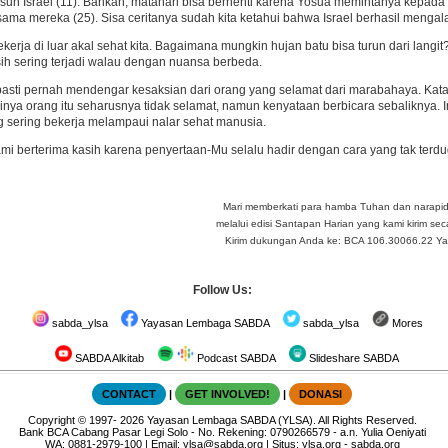
h Israel (11). Bahkan, matahari bisa berhenti karena Yosua memintanya kepada 
ama mereka (25). Sisa ceritanya sudah kita ketahui bahwa Israel berhasil meng
kerja di luar akal sehat kita. Bagaimana mungkin hujan batu bisa turun dari lan
ih sering terjadi walau dengan nuansa berbeda.
 pasti pernah mendengar kesaksian dari orang yang selamat dari marabahaya. Ka
inya orang itu seharusnya tidak selamat, namun kenyataan berbicara sebaliknya.
sering bekerja melampaui nalar sehat manusia.
mi berterima kasih karena penyertaan-Mu selalu hadir dengan cara yang tak terdu
Mari memberkati para hamba Tuhan dan narapi
melalui edisi Santapan Harian yang kami kirim seca
Kirim dukungan Anda ke: BCA 106.30066.22 Yay 
Follow Us:
sabda_ylsa
Yayasan Lembaga SABDA
sabda_ylsa
Mores
SABDA Alkitab
Podcast SABDA
Slideshare SABDA
CONTACT
|
GET INVOLVED!
|
DONASI
Copyright
© 1997-
2026
Yayasan Lembaga SABDA (YLSA).
All Rights Reserved.
Bank BCA Cabang Pasar Legi Solo - No. Rekening: 0790266579 - a.n. Yulia Oeniyati
WA:
0881-2979-100
| Email:
ylsa@sabda.org
| Situs:
ylsa.org
-
sabda.org