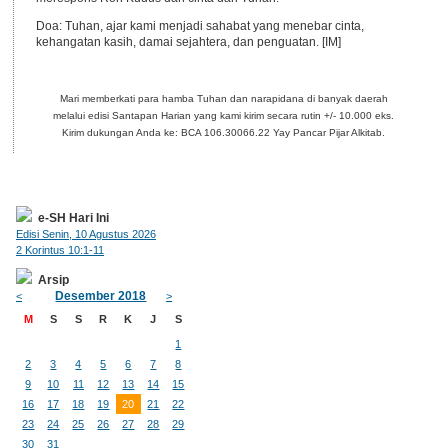
Doa: Tuhan, ajar kami menjadi sahabat yang menebar cinta,
kehangatan kasih, damai sejahtera, dan penguatan. [IM]
Mari memberkati para hamba Tuhan dan narapidana di banyak daerah
melalui edisi Santapan Harian yang kami kirim secara rutin +/- 10.000 eks.
Kirim dukungan Anda ke: BCA 106.30066.22 Yay Pancar Pijar Alkitab.
e-SH Hari Ini
Edisi Senin, 10 Agustus 2026
2 Korintus 10:1-11
Arsip
Desember 2018
<
>
M
S
S
R
K
J
S
1
2
3
4
5
6
7
8
9
10
11
12
13
14
15
16
17
18
19
20
21
22
23
24
25
26
27
28
29
30
31