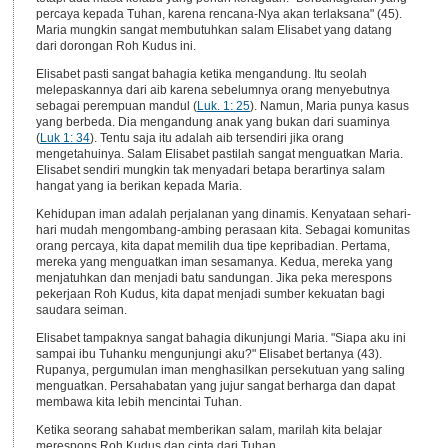
percaya kepada Tuhan, karena rencana-Nya akan terlaksana" (45).
Maria mungkin sangat membutuhkan salam Elisabet yang datang
dari dorongan Roh Kudus ini.
Elisabet pasti sangat bahagia ketika mengandung. Itu seolah
melepaskannya dari aib karena sebelumnya orang menyebutnya
sebagai perempuan mandul (
Luk. 1: 25
). Namun, Maria punya kasus
yang berbeda. Dia mengandung anak yang bukan dari suaminya
(
Luk 1: 34
). Tentu saja itu adalah aib tersendiri jika orang
mengetahuinya. Salam Elisabet pastilah sangat menguatkan Maria.
Elisabet sendiri mungkin tak menyadari betapa berartinya salam
hangat yang ia berikan kepada Maria.
Kehidupan iman adalah perjalanan yang dinamis. Kenyataan sehari-
hari mudah mengombang-ambing perasaan kita. Sebagai komunitas
orang percaya, kita dapat memilih dua tipe kepribadian. Pertama,
mereka yang menguatkan iman sesamanya. Kedua, mereka yang
menjatuhkan dan menjadi batu sandungan. Jika peka merespons
pekerjaan Roh Kudus, kita dapat menjadi sumber kekuatan bagi
saudara seiman.
Elisabet tampaknya sangat bahagia dikunjungi Maria. "Siapa aku ini
sampai ibu Tuhanku mengunjungi aku?" Elisabet bertanya (43).
Rupanya, pergumulan iman menghasilkan persekutuan yang saling
menguatkan. Persahabatan yang jujur sangat berharga dan dapat
membawa kita lebih mencintai Tuhan.
Ketika seorang sahabat memberikan salam, marilah kita belajar
merespons Roh Kudus dan cinta dari Tuhan.