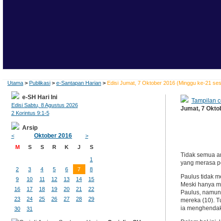
Utama
>
Publikasi
>
e-Santapan Harian
>
Edisi Jumat, 7 Oktober 2016 (Minggu ke-21 se
e-SH Hari Ini
Tampilan c
Edisi Sabtu, 8 Agustus 2026
Jumat, 7 Okto
2 Korintus 9:1-5
Arsip
Oktober 2016
<
>
M
S
S
R
K
J
S
Tidak semua an
1
yang merasa pe
2
3
4
5
6
7
8
Paulus tidak 
9
10
11
12
13
14
15
Meski hanya m
16
17
18
19
20
21
22
Paulus, namun
23
24
25
26
27
28
29
mereka (10). T
ia menghendaki
30
31