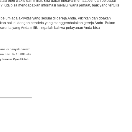
batasi oleh waktu dan minat. Kita dapat melayani jemaat dengan pelbagai
 Kita bisa mendapatkan informasi melalui warta jemaat, baik yang tertulis
elum ada aktivitas yang sesuai di gereja Anda. Pikirkan dan doakan
rakan hal ini dengan pendeta yang menggembalakan gereja Anda. Bukan
runia yang Anda miliki. Ingatlah bahwa pelayanan Anda bisa
dana di banyak daerah
ra rutin +/- 10.000 eks.
Pancar Pijar Alkitab.