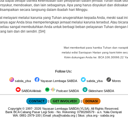
 kita dapat belajar bahwa keterlibatan dan pelayanan dalam jemaat Tuhan tidak di
bersyukur, mendoakan, dan lain sebagainya. Apa yang harus disyukuri dan didoakan?
isampaikan secara langsung dalam ibadah hari Minggu.
t melayani melalui karunia yang Tuhan anugerahkan kepada Anda, meski saat ini b
anya agar Anda bisa memperlengkapi jemaat melalui karunia tersebut. Atau bica
 beliau sangat membutuhkan Anda untuk berbagi beban pelayanan Tuhan dengan ka
g lain dan diri sendiri. [SH]
Mari memberkati para hamba Tuhan dan narapi
melalui edisi Santapan Harian yang kami kirim seca
Kirim dukungan Anda ke: BCA 106.30066.22 Yay 
Follow Us:
sabda_ylsa
Yayasan Lembaga SABDA
sabda_ylsa
Mores
SABDA Alkitab
Podcast SABDA
Slideshare SABDA
CONTACT
|
GET INVOLVED!
|
DONASI
Copyright
© 1997-
2026
Yayasan Lembaga SABDA (YLSA).
All Rights Reserved.
Bank BCA Cabang Pasar Legi Solo - No. Rekening: 0790266579 - a.n. Yulia Oeniyati
WA:
0881-2979-100
| Email:
ylsa@sabda.org
| Situs:
ylsa.org
-
sabda.org