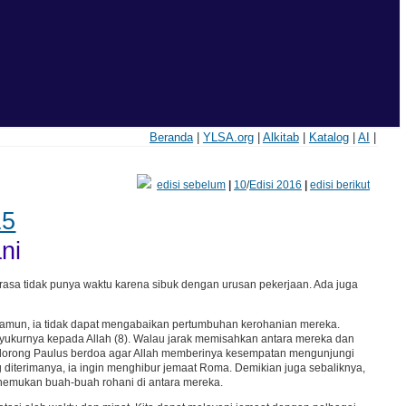
Beranda
|
YLSA.org
|
Alkitab
|
Katalog
|
AI
|
edisi sebelum
|
10
/
Edisi 2016
|
edisi berikut
15
ni
erasa tidak punya waktu karena sibuk dengan urusan pekerjaan. Ada juga
Namun, ia tidak dapat mengabaikan pertumbuhan kerohanian mereka.
yukurnya kepada Allah (8). Walau jarak memisahkan antara mereka dan
dorong Paulus berdoa agar Allah memberinya kesempatan mengunjungi
g diterimanya, ia ingin menghibur jemaat Roma. Demikian juga sebaliknya,
enemukan buah-buah rohani di antara mereka.