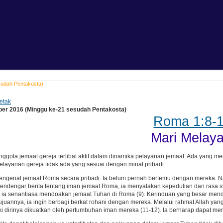
sudah Pentakosta)
etak
ber 2016 (Minggu ke-21 sesudah Pentakosta)
Roma 1:8-
Mari Melaya
ggota jemaat gereja terlibat aktif dalam dinamika pelayanan jemaat. Ada yang m
layanan gereja tidak ada yang sesuai dengan minat pribadi.
mengenal jemaat Roma secara pribadi. Ia belum pernah bertemu dengan mereka. 
endengar berita tentang iman jemaat Roma, ia menyatakan kepedulian dan rasa s
 ia senantiasa mendoakan jemaat Tuhan di Roma (9). Kerinduan yang besar men
ujuannya, ia ingin berbagi berkat rohani dengan mereka. Melalui rahmat Allah yan
 dirinya dikuatkan oleh pertumbuhan iman mereka (11-12). Ia berharap dapat m