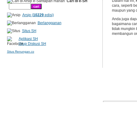
Dalam hal ini,
Cari di e-SH
cara, seperti 
maupun yang d
Arsip (
10229
edisi)
Anda juga dapa
Berlangganan
bagaimana car
tidak mungkin
Situs SH
membangun oran
Aplikasi SH
Grup Diskusi SH
Situs Renungan.co