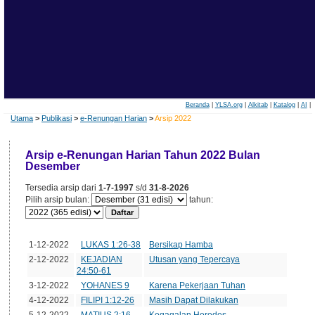
Beranda
|
YLSA.org
|
Alkitab
|
Katalog
|
AI
|
Utama
>
Publikasi
>
e-Renungan Harian
>
Arsip 2022
Arsip e-Renungan Harian Tahun 2022 Bulan
Desember
Tersedia arsip dari
1-7-1997
s/d
31-8-2026
Pilih arsip bulan:
tahun:
Tanggal
Edisi
Judul
1-12-2022
LUKAS 1:26-38
Bersikap Hamba
2-12-2022
KEJADIAN
Utusan yang Tepercaya
24:50-61
3-12-2022
YOHANES 9
Karena Pekerjaan Tuhan
4-12-2022
FILIPI 1:12-26
Masih Dapat Dilakukan
5-12-2022
MATIUS 2:16-
Kegagalan Herodes