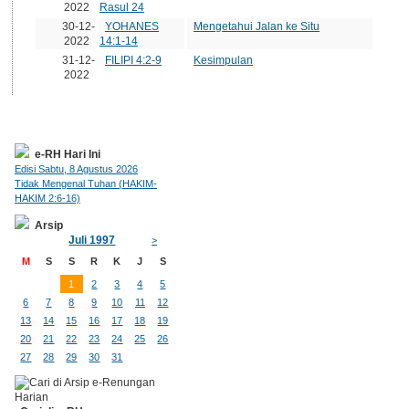
2022
Rasul 24
30-12-
YOHANES
Mengetahui Jalan ke Situ
2022
14:1-14
31-12-
FILIPI 4:2-9
Kesimpulan
2022
e-RH Hari Ini
Edisi Sabtu, 8 Agustus 2026
Tidak Mengenal Tuhan (HAKIM-
HAKIM 2:6-16)
Arsip
Juli 1997
>
M
S
S
R
K
J
S
1
2
3
4
5
6
7
8
9
10
11
12
13
14
15
16
17
18
19
20
21
22
23
24
25
26
27
28
29
30
31