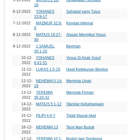
18
6-12-2022
YOHANES
Sahabat yang Tulus
15:9-17
7-12-2022
MAZMUR 32:8-
Kendali Internal
9
8-12-2022
MATIUS 19:27-
Alasan Mengikut Yesus
30
9-12-2022
1 SAMUEL
Beriman
30:1-20
10-12-
YOHANES
Yesus Si Anak Yusuf
2022
6:41-51
11-12-
LUKAS 1:5-25
Hasil Ketekunan Berdoa
2022
12-12-
NEHEMIA 5:14-
Meminta Upah
2022
19
13-12-
YEREMIA
Menolak Firman
2022
36:20-32
14-12-
MATIUS 5:1-12
Standar Kebahagiaan
2022
15-12-
FILIPI 4:4-7
Tidak Masuk Akal
2022
16-12-
NEHEMIA 13
Teori Ikan Busuk
2022
17-12-
YEREMIA 10:1-
Bodoh tapi Sombong