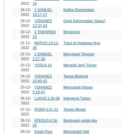
2022
16
18-12-
1 SAMUEL
Ketika Diremehkan
2022
10:17-27
19-12-
YOHANES
Demi Kehormatan Siapa?
2022
12:37-43
20-12-
1 TAWARIKH
Bersinergi
2022
23
21-12-
MATIUS 23:13-
Tulus di Hadapan-Nya
2022
36
22-12-
1 SAMUEL
Menyikapi Teguran
2022
2:27-36
23-12-
YOSUA 14
Menanti Janji Tuhan
2022
24-12-
YOHANES
Tanpa Mukjizat
2022
10:40-42
25-12-
YOHANES
Mengubah Narasi
2022
5:19-47
26-12-
LUKAS 1:26-38
Intervensi Tuhan
2022
27-12-
ROMA 3:21-31
Terlalu Murah
2022
28-12-
EFESUS 6:18-
Berdoalah untuk Aku
2022
20
29-12-
Kisah Para
Mengambil Hati