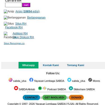
Cari di e-RH
Arsip (
10654
edisi)
Berlangganan
Situs RH
Facebook RH
Aplikasi RH
Grup Diskusi RH
Situs Renungan.co
Whatsapp
Kontak Kami
Tentang Kami
Follow Us:
sabda_ylsa
Yayasan Lembaga SABDA
sabda_ylsa
Mores
SABDA Alkitab
Podcast SABDA
Slideshare SABDA
CONTACT
|
GET INVOLVED!
|
DONASI
Copyright
© 1997-
2026
Yayasan Lembaga SABDA (YLSA).
All Rights Reserved.