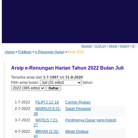
Beranda
|
YLSA.org
|
Alkitab
|
Katalog
|
AI
|
Utama
>
Publikasi
>
e-Renungan Harian
>
Arsip 2022
Arsip e-Renungan Harian Tahun 2022 Bulan Juli
Tersedia arsip dari
1-7-1997
s/d
31-8-2026
Pilih arsip bulan:
tahun:
Tanggal
Edisi
Judul
1-7-2022
FILIPI 2:12-18
Cermin Rjukan
2-7-2022
MARKUS 8:31-
Salah Persepsi
38
3-7-2022
MATIUS 7:21-
Pentingnya Dasar yang Kokoh
27
4-7-2022
IBRANI 11:32-
Meski Disiksa
40