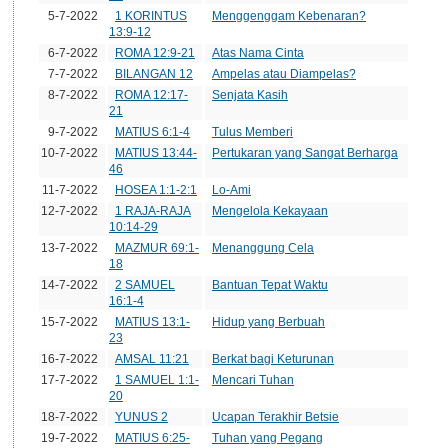
5-7-2022
1 KORINTUS
Menggenggam Kebenaran?
13:9-12
6-7-2022
ROMA 12:9-21
Atas Nama Cinta
7-7-2022
BILANGAN 12
Ampelas atau Diampelas?
8-7-2022
ROMA 12:17-
Senjata Kasih
21
9-7-2022
MATIUS 6:1-4
Tulus Memberi
10-7-2022
MATIUS 13:44-
Pertukaran yang Sangat Berharga
46
11-7-2022
HOSEA 1:1-2:1
Lo-Ami
12-7-2022
1 RAJA-RAJA
Mengelola Kekayaan
10:14-29
13-7-2022
MAZMUR 69:1-
Menanggung Cela
18
14-7-2022
2 SAMUEL
Bantuan Tepat Waktu
16:1-4
15-7-2022
MATIUS 13:1-
Hidup yang Berbuah
23
16-7-2022
AMSAL 11:21
Berkat bagi Keturunan
17-7-2022
1 SAMUEL 1:1-
Mencari Tuhan
20
18-7-2022
YUNUS 2
Ucapan Terakhir Betsie
19-7-2022
MATIUS 6:25-
Tuhan yang Pegang