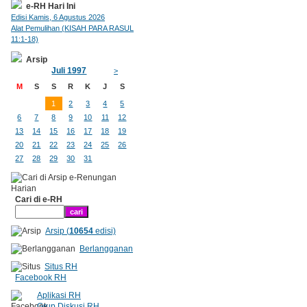
e-RH Hari Ini
Edisi Kamis, 6 Agustus 2026
Alat Pemulihan (KISAH PARA RASUL
11:1-18)
Arsip
Juli 1997
>
M
S
S
R
K
J
S
1
2
3
4
5
6
7
8
9
10
11
12
13
14
15
16
17
18
19
20
21
22
23
24
25
26
27
28
29
30
31
Cari di e-RH
Arsip (
10654
edisi)
Berlangganan
Situs RH
Facebook RH
Aplikasi RH
Grup Diskusi RH