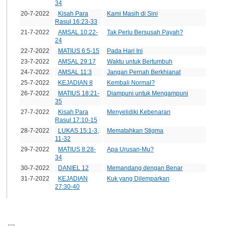
34
20-7-2022
Kisah Para
Kami Masih di Sini
Rasul 16:23-33
21-7-2022
AMSAL 10:22-
Tak Perlu Bersusah Payah?
24
22-7-2022
MATIUS 6:5-15
Pada Hari Ini
23-7-2022
AMSAL 29:17
Waktu untuk Bertumbuh
24-7-2022
AMSAL 11:3
Jangan Pernah Berkhianat
25-7-2022
KEJADIAN 8
Kembali Normal?
26-7-2022
MATIUS 18:21-
Diampuni untuk Mengampuni
35
27-7-2022
Kisah Para
Menyelidiki Kebenaran
Rasul 17:10-15
28-7-2022
LUKAS 15:1-3,
Mematahkan Stigma
11-32
29-7-2022
MATIUS 8:28-
Apa Urusan-Mu?
34
30-7-2022
DANIEL 12
Memandang dengan Benar
31-7-2022
KEJADIAN
Kuk yang Dilemparkan
27:30-40