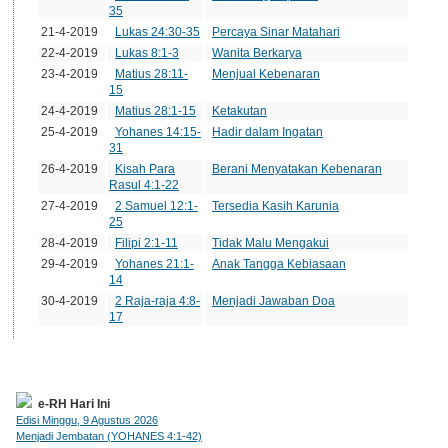
35
21-4-2019
Lukas 24:30-35
Percaya Sinar Matahari
22-4-2019
Lukas 8:1-3
Wanita Berkarya
23-4-2019
Matius 28:11-
Menjual Kebenaran
15
24-4-2019
Matius 28:1-15
Ketakutan
25-4-2019
Yohanes 14:15-
Hadir dalam Ingatan
31
26-4-2019
Kisah Para
Berani Menyatakan Kebenaran
Rasul 4:1-22
27-4-2019
2 Samuel 12:1-
Tersedia Kasih Karunia
25
28-4-2019
Filipi 2:1-11
Tidak Malu Mengakui
29-4-2019
Yohanes 21:1-
Anak Tangga Kebiasaan
14
30-4-2019
2 Raja-raja 4:8-
Menjadi Jawaban Doa
17
e-RH Hari Ini
Edisi Minggu, 9 Agustus 2026
Menjadi Jembatan (YOHANES 4:1-42)