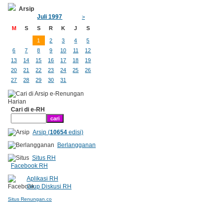
Arsip
Juli 1997
>
M
S
S
R
K
J
S
1
2
3
4
5
6
7
8
9
10
11
12
13
14
15
16
17
18
19
20
21
22
23
24
25
26
27
28
29
30
31
Cari di e-RH
Arsip (
10654
edisi)
Berlangganan
Situs RH
Facebook RH
Aplikasi RH
Grup Diskusi RH
Situs Renungan.co