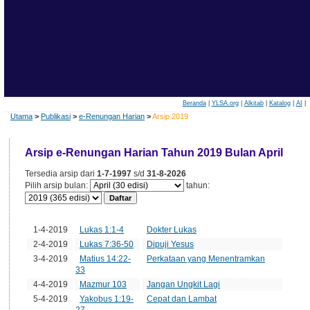
Beranda
|
YLSA.org
|
Alkitab
|
Katalog
|
AI
|
Utama
>
Publikasi
>
e-Renungan Harian
>
Arsip 2019
Arsip e-Renungan Harian Tahun 2019 Bulan April
Tersedia arsip dari
1-7-1997
s/d
31-8-2026
Pilih arsip bulan:
tahun:
Tanggal
Edisi
Judul
1-4-2019
Lukas 1:1-4
Dokter Lukas
2-4-2019
Lukas 7:36-50
Dipuji Yesus
3-4-2019
Matius 14:22-
Perkataan yang Menentramkan
33
4-4-2019
Mazmur 103
Jangan Ungkit Lagi
5-4-2019
Yakobus 1:19-
Cepat dan Lambat
27