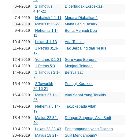
6-4-2019
2 Timotius
Diperbudak Ekspektasi
4:14-22
7-4-2019
Habakuk 1:1-11
Merasa Diabaikan?
8-4-2019
Matius 8:23-27
Mana Lebih Besar?
9-4-2019
Nehemia 1:1-
Berita Menjadi Doa
11
10-4-2019
Lukas 4:1-13
Ada Tertulis
11-4-2019
1 Petrus 3:13-
Tak Berpaling dari Yesus
17
12-4-2019
Yohanes 3:1-21
Guru yang Berguru
13-4-2019
1 Petrus 5:3
Menjadi Teladan
14-4-2019
1 Timotius 2:1-
Bersyafaat
7
15-4-2019
2 Tawarikh
Penguji Karakter
26:16-21
16-4-2019
Matius 27:11-
Akal Sehat Yang Terkikis
26
17-4-2019
Nehemia 5:14-
Takut kepada Allah
19
18-4-2019
Matius 22:34-
Dengan Segenap Akal Budi
40
19-4-2019
Lukas 23:33-43
Pengampunan yang Ditahan
20-4-2019
Matius 18:21-
Sulit Mengampuni?