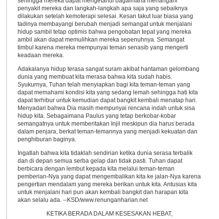
sehingga mereka dapat mengetahui bagaimana menangani
penyakit mereka dan langkah-langkah apa saja yang sebaiknya
dilakukan setelah kemoterapi selesai. Kesan takut luar biasa yang
tadinya membayangi berubah menjadi semangat untuk menjalani
hidup sambil tetap optimis bahwa pengobatan tepat yang mereka
ambil akan dapat memulihkan mereka sepenuhnya. Semangat
timbul karena mereka mempunyai teman senasib yang mengerti
keadaan mereka.
Adakalanya hidup terasa sangat suram akibat hantaman gelombang
dunia yang membuat kita merasa bahwa kita sudah habis.
Syukurnya, Tuhan telah menyiapkan bagi kita teman-teman yang
dapat memahami kondisi kita yang sedang lemah sehingga hati kita
dapat terhibur untuk kemudian dapat bangkit kembali menatap hari.
Menyadari bahwa Dia masih mempunyai rencana indah untuk sisa
hidup kita. Sebagaimana Paulus yang tetap berkobar-kobar
semangatnya untuk memberitakan Injil meskipun dia harus berada
dalam penjara, berkat teman-temannya yang menjadi kekuatan dan
penghiburan baginya.
Ingatlah bahwa kita tidaklah sendirian ketika dunia serasa terbalik
dan di depan semua serba gelap dan tidak pasti. Tuhan dapat
berbicara dengan lembut kepada kita melalui teman-teman
pemberian-Nya yang dapat mengembalikan kita ke jalan-Nya karena
pengertian mendalam yang mereka berikan untuk kita. Antusias kita
untuk menjalani hari pun akan kembali bangkit dan harapan kita
akan selalu ada. --KSD/www.renunganharian.net
KETIKA BERADA DALAM KESESAKAN HEBAT,