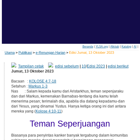
Beranda
|
YLSA.org
|
Alkitab
|
Katalog
|
AI
|
Utama
>
Publikasi
>
e-Renungan Harian
>
Edisi Jumat, 13 Oktober 2023
Tampilan cetak
edisi sebelum
|
10
/
Edisi 2023
|
edisi berikut
Jumat, 13 Oktober 2023
Bacaan :
KOLOSE 4:7-18
Setahun :
Markus 1-3
Nas : Salam kepada kamu dari Aristarkhus, teman sepenjaraku
dan dari Markus, kemenakan Barnabas-tentang dia kamu telah
menerima pesan; terimalah dia, apabila dia datang kepadamu-dan
dari Yesus, yang dinamai Yustus. Hanya ketiga orang ini dari antara
mereka yang (
Kolose 4:10-11
)
Teman Seperjuangan
Biasanya para penyintas kanker banyak tergabung dalam komunitas