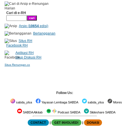
Cari di e-RH
Arsip (
10654
edisi)
Berlangganan
Situs RH
Facebook RH
Aplikasi RH
Grup Diskusi RH
Situs Renungan.co
Follow Us:
sabda_ylsa
Yayasan Lembaga SABDA
sabda_ylsa
Mores
SABDA Alkitab
Podcast SABDA
Slideshare SABDA
CONTACT
|
GET INVOLVED!
|
DONASI