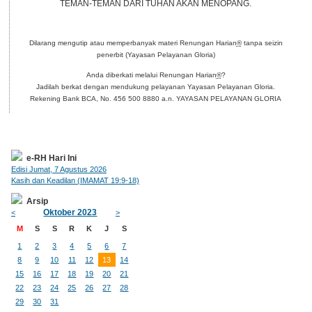
TEMAN-TEMAN DARI TUHAN AKAN MENOPANG.
Dilarang mengutip atau memperbanyak materi Renungan Harian
®
tanpa seizin
penerbit (Yayasan Pelayanan Gloria)
Anda diberkati melalui Renungan Harian
®
?
Jadilah berkat dengan mendukung pelayanan Yayasan Pelayanan Gloria.
Rekening Bank BCA, No. 456 500 8880 a.n. YAYASAN PELAYANAN GLORIA
e-RH Hari Ini
Edisi Jumat, 7 Agustus 2026
Kasih dan Keadilan (IMAMAT 19:9-18)
Arsip
Oktober 2023
<
>
M
S
S
R
K
J
S
1
2
3
4
5
6
7
8
9
10
11
12
13
14
15
16
17
18
19
20
21
22
23
24
25
26
27
28
29
30
31