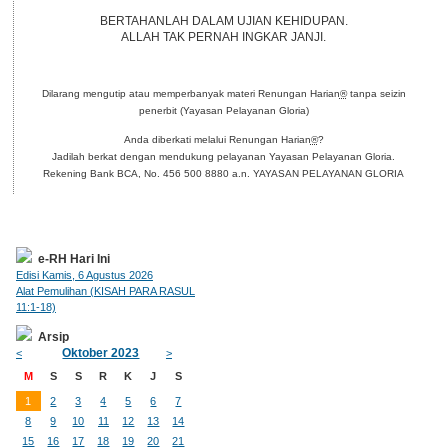
BERTAHANLAH DALAM UJIAN KEHIDUPAN.
ALLAH TAK PERNAH INGKAR JANJI.
Dilarang mengutip atau memperbanyak materi Renungan Harian
®
tanpa seizin
penerbit (Yayasan Pelayanan Gloria)
Anda diberkati melalui Renungan Harian
®
?
Jadilah berkat dengan mendukung pelayanan Yayasan Pelayanan Gloria.
Rekening Bank BCA, No. 456 500 8880 a.n. YAYASAN PELAYANAN GLORIA
e-RH Hari Ini
Edisi Kamis, 6 Agustus 2026
Alat Pemulihan (KISAH PARA RASUL
11:1-18)
Arsip
Oktober 2023
<
>
M
S
S
R
K
J
S
1
2
3
4
5
6
7
8
9
10
11
12
13
14
15
16
17
18
19
20
21