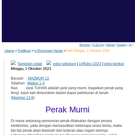
Beranda
|
YLSA.org
|
Alkitab
|
Katalog
|
AI
|
Utama
>
Publikasi
>
e-Renungan Harian
>
Edisi Minggu, 1 Oktober 2023
Tampilan cetak
edisi sebelum
|
10
/
Edisi 2023
|
edisi berikut
Minggu, 1 Oktober 2023
Bacaan :
MAZMUR 12
Setahun :
Matius 1-4
Nas : Janji TUHAN adalah janji yang murni, bagaikan perak yang
teruji, tujuh kali dimurnikan dalam dapur peleburan di tanah.
(
Mazmur 12:6
)
Perak Murni
Di masa sekarang pemurnian perak dilakukan dengan proses
elektrolisis, yaitu dengan memasukkan beberapa unsur kimia, maka
biji-biji perak akan terpisah dari kotoran atau logam lainnya