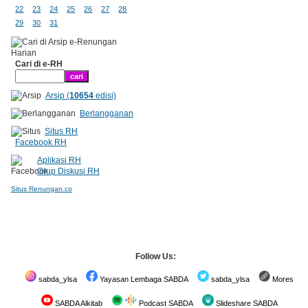
22
23
24
25
26
27
28
29
30
31
Cari di e-RH
Arsip (
10654
edisi)
Berlangganan
Situs RH
Facebook RH
Aplikasi RH
Grup Diskusi RH
Situs Renungan.co
Follow Us:
sabda_ylsa
Yayasan Lembaga SABDA
sabda_ylsa
Mores
SABDA Alkitab
Podcast SABDA
Slideshare SABDA