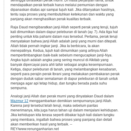
sehingga dihasilkan perak murni. Di masa perjanjian lama, untuk
mendapatkan perak terbaik harus melalui pemurnian dengan
dipanaskan diatas api sampai tujuh kali. Jika ditanyakan hasilnya,
tentu saja proses yang membutuhkan ketekunan dan waktu yang
panjang akan menghasilkan perak kualitas terbaik.
Raja Daud mengibaratkan janji Allah seperti perak yang teruji, tujuh
kali dimurnikan dalam dapur peleburan di tanah (ay. 7). Ada tiga hal
penting untuk kita pahami dalam nas tersebut. Pertama, perak teruji
menyatakan bahwa janji Allah adalah janji yang murni dan ditepati.
Allah tidak pernah ingkar janji. Jika Ia berbicara, Ia akan
menepatinya. Kedua, tujuh kali dimurnikan yang artinya Allah
mempertimbangkan baik-baik sebelum mengucapkan janji-Nya.
Angka tujuh adalah angka yang sering muncul di Alkitab yang
banyak dipercayai para ahli tafsir sebagai angka kesempurnaan.
Ketiga, dapur peleburan di tanah, yang melambangkan kesabaran,
seperti para perajin perak Ibrani yang melakukan pembakaran perak
dengan duduk sabar semalaman di dapur peleburan di tanah untuk
menjaga agar api tetap hidup, dan tungku berada pada suhu
sempurna.
Analogi janji Allah dan perak murni yang dinyatakan Daud dalam
Mazmur 12
menggambarkan demikian sempurnanya janji Allah.
Karena janji tersebut telah teruji, maka sebelum pantas
menerimanya, kita juga harus tahan uji dalam menjalani kehidupan.
Jika kehidupan kita terasa seperti dibakar tujuh kali dalam tungku
yang membara, ingatlah bahwa proses yang panjang dan detail
akan memberikan hasil yang terbaik. --
REY/www.renunganharian.net