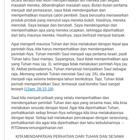
bicara seratus kali lebih memperhatikan diri mereka dan segala
masalah mereka, dibandingkan masalah saya. Bulan-bulan pertama
menjadi staf pemasaran, saya tidak mendengarkan dan
memperhatikan maunya calon pembeli. Saya berusaha menawarkan
produk-produk yang menurut saya mereka butuh. Hasilnya, mereka
menolak. Saya belajar dan berubah. Saya mendengarkan dan
memperhatikan apa yang mereka ucapkan, sehingga diperhatikan
dan tahu maunya mereka. Hasilnya, saya berhasil menjual banyak.
Agar mengerti maunya Tuhan dan bisa melakukan dengan tepat apa
perintah-Nya, kita harus memperhatikan dan mendengarkan
perintah-Nya. Tuhan memilih Saul menjadi raja pertama Israel, pasti
Tuhan tahu Saul mampu. Sayangnya, Saul tidak memperhatikan apa
yang Tuhan mau (ay. 3), sehingga tidak melakukan perintah-Nya (ay.
9). Akibat perbuatannya, Tuhan menyesal menjadikan Saul sebagai
raja. Memang setelah Tuhan menolak Saul (ay. 26), dia tetap
menjadi raja selama beberapa tahun berikutnya. Tapi, Tuhan tidak
pernah memperhatikan Saul, termasuk saat kondisi Saul sangat
terjepit (
1Sam. 28:15-18
).
Saat kita menjadi pribadi yang selalu memperhatikan dan
mendengarkan perintah Tuhan dan apa yang sesama mau, kita bisa
melakukan sesuatu dengan tepat. Agar kita diperhatikan Tuhan,
perhatikanlah setiap firman-Nya sehingga kita bisa melakukannya
dengan tepat. Setiap kali melakukan percakapan dengan seseorang,
perhatikanlah dia agar kita diperhatikan dan tahu kebutuhannya. --
RTG/www.renunganharian.net
KITA MENDAPATKAN PERHATIAN DARI TUHAN DAN SESAMA