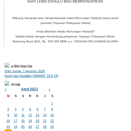
SAAT LEBIH DAHULU MAU MEMPERHATIKAN.
Dilarang mengutip atau memperbanyak materi Renungan Harian
®
tanpa seizin
penerbit (Yayasan Pelayanan Gloria)
Anda diberkati melalui Renungan Harian
®
?
Jadilah berkat dengan mendukung pelayanan Yayasan Pelayanan Gloria.
Rekening Bank BCA, No. 456 500 8880 a.n. YAYASAN PELAYANAN GLORIA
e-RH Hari Ini
Edisi Jumat, 7 Agustus 2026
Kasih dan Keadilan (IMAMAT 19:9-18)
Arsip
April 2023
<
>
M
S
S
R
K
J
S
1
2
3
4
5
6
7
8
9
10
11
12
13
14
15
16
17
18
19
20
21
22
23
24
25
26
27
28
29