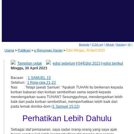
Beranda
|
YLSA.org
|
Alkitab
|
Katalog
|
AI
|
Utama
>
Publikasi
>
e-Renungan Harian
>
Edisi Minggu, 30 April 2023
Tampilan cetak
edisi sebelum
|
04
/
Edisi 2023
|
edisi berikut
Minggu, 30 April 2023
Bacaan :
1 SAMUEL 15
Setahun :
1 Raja-raja 21-22
Nas : Tetapi jawab Samuel: "Apakah TUHAN itu berkenan kepada
korban bakaran dan korban sembelihan sama seperti kepada
mendengarkan suara TUHAN? Sesungguhnya, mendengarkan lebih
baik dari pada korban sembelihan, memperhatikan lebih baik dari
pada lemak domba-dom (
1 Samuel 15:22
)
Perhatikan Lebih Dahulu
Sebagai staf pemasaran, saya sadar orang-orang yang saya ajak