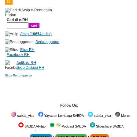
30
Cari di e-RH
Arsip (
10654
edisi)
Berlangganan
Situs RH
Facebook RH
Aplikasi RH
Grup Diskusi RH
Situs Renungan.co
Follow Us:
sabda_ylsa
Yayasan Lembaga SABDA
sabda_ylsa
Mores
SABDA Alkitab
Podcast SABDA
Slideshare SABDA