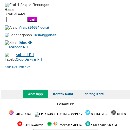
Cari di e-RH
Arsip (
10654
edisi)
Berlangganan
Situs RH
Facebook RH
Aplikasi RH
Grup Diskusi RH
Situs Renungan.co
Whatsapp
Kontak Kami
Tentang Kami
Follow Us:
sabda_ylsa
Yayasan Lembaga SABDA
sabda_ylsa
Mores
SABDA Alkitab
Podcast SABDA
Slideshare SABDA