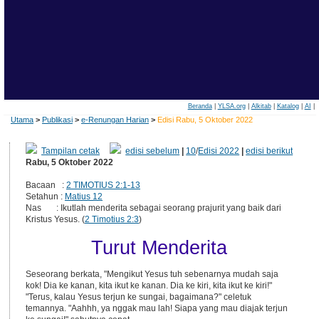
Beranda
|
YLSA.org
|
Alkitab
|
Katalog
|
AI
|
Utama
>
Publikasi
>
e-Renungan Harian
>
Edisi Rabu, 5 Oktober 2022
Tampilan cetak
edisi sebelum
|
10
/
Edisi 2022
|
edisi berikut
Rabu, 5 Oktober 2022
Bacaan :
2 TIMOTIUS 2:1-13
Setahun :
Matius 12
Nas : Ikutlah menderita sebagai seorang prajurit yang baik dari
Kristus Yesus. (
2 Timotius 2:3
)
Turut Menderita
Seseorang berkata, "Mengikut Yesus tuh sebenarnya mudah saja
kok! Dia ke kanan, kita ikut ke kanan. Dia ke kiri, kita ikut ke kiri!"
"Terus, kalau Yesus terjun ke sungai, bagaimana?" celetuk
temannya. "Aahhh, ya nggak mau lah! Siapa yang mau diajak terjun