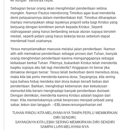
ke sungai!" sahutnya cepat.
Sebagian besar orang akan menghindari penderitaan sebisa
mungkin. Namun Paulus mendorong Timotius agar kuat menderita
demi pelayanannya dalam memberitakan Injil. Timotius diharapkan
mampu menunjukkan sikap layaknya prajurit setia bagi Kristus yang
berjuang dengan komitmen penuh kepada Kristus. Seperti
olahragawan yang harus bertanding sesuai aturan supaya beroleh
medali, seperti petani yang harus bekerja keras sebelum dapat
menikmati hasil usahanya.
Yesus menyelamatkan manusia melalui jalan penderitaan. Namun
alih-alih memaknai penderitaan sebagai proses dari Tuhan, banyak
orang menghindari penderitaan karena menganggapnya sebagai
ketiadaan berkat Tuhan. Pikirnya, bukankah Kristus telah menderita
bagiku supaya aku tak lagi menderita? Anggapan ini benar jika
dimaknai dengan benar: Yesus telah berkorban demi menebus dosa,
maka kita tak perlu menderita karena dosa. Sayangnya, kita sering
lupa bahwa hidup merdeka dari dosa bukan berarti bebas dari
penderitaan. Bahkan, menghidupi kebenaran dan kekudusan
menuntut kita berani menghadapi banyak penderitaan duniawi.
Dengan demikian, menderita karena Kristus adalah bagian dari
iman. Kita memerlukannya untuk berproses menjadi pribadi yang
sabar, tekun dan tangguh. --EBL/www.renunganharian.net
TUHAN RINDU KITA MELAYANI-NYA TANPA PERLU MEMIKIRKAN
DIRI SENDIRI,
SAYANGNYA KITA LEBIH SERING MEMIKIRKAN DIRI SENDIRI
SAMPAI LUPA MELAYANI-NYA.