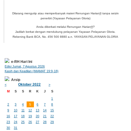
Dilarang mengutip atau memperbanyak materi Renungan Harian
®
tanpa seizin
penerbit (Yayasan Pelayanan Gloria)
Anda diberkati melalui Renungan Harian
®
?
Jadilah berkat dengan mendukung pelayanan Yayasan Pelayanan Gloria.
Rekening Bank BCA, No. 456 500 8880 a.n. YAYASAN PELAYANAN GLORIA
e-RH Hari Ini
Edisi Jumat, 7 Agustus 2026
Kasih dan Keadilan (IMAMAT 19:9-18)
Arsip
Oktober 2022
<
>
M
S
S
R
K
J
S
1
2
3
4
5
6
7
8
9
10
11
12
13
14
15
16
17
18
19
20
21
22
23
24
25
26
27
28
29
30
31