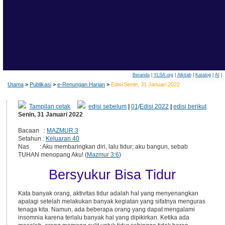
Beranda
|
YLSA.org
|
Alkitab
|
Katalog
|
AI
|
Utama
>
Publikasi
>
e-Renungan Harian
>
Edisi Senin, 31 Januari 2022
Tampilan cetak
edisi sebelum
|
01
/
Edisi 2022
|
edisi berikut
Senin, 31 Januari 2022
Bacaan :
MAZMUR 3
Setahun :
Keluaran 40
Nas : Aku membaringkan diri, lalu tidur; aku bangun, sebab
TUHAN menopang Aku! (
Mazmur 3:6
)
Bersyukur Bisa Tidur
Kata banyak orang, aktivitas tidur adalah hal yang menyenangkan
apalagi setelah melakukan banyak kegiatan yang sifatnya menguras
tenaga kita. Namun, ada beberapa orang yang dapat mengalami
insomnia karena terlalu banyak hal yang dipikirkan. Ketika ada