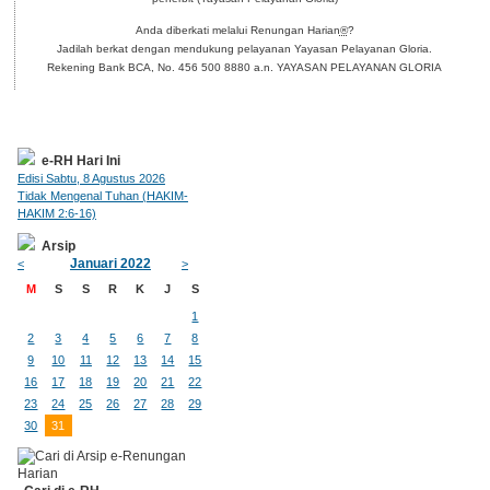
Anda diberkati melalui Renungan Harian
®
?
Jadilah berkat dengan mendukung pelayanan Yayasan Pelayanan Gloria.
Rekening Bank BCA, No. 456 500 8880 a.n. YAYASAN PELAYANAN GLORIA
e-RH Hari Ini
Edisi Sabtu, 8 Agustus 2026
Tidak Mengenal Tuhan (HAKIM-
HAKIM 2:6-16)
Arsip
Januari 2022
<
>
M
S
S
R
K
J
S
1
2
3
4
5
6
7
8
9
10
11
12
13
14
15
16
17
18
19
20
21
22
23
24
25
26
27
28
29
30
31