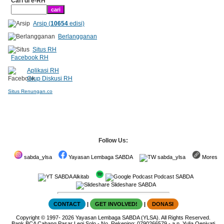
Cari di e-RH
Arsip (
10654
edisi)
Berlangganan
Situs RH
Facebook RH
Aplikasi RH
Grup Diskusi RH
Situs Renungan.co
Follow Us:
sabda_ylsa
Yayasan Lembaga SABDA
sabda_ylsa
Mores
SABDA Alkitab
Podcast SABDA
Slideshare SABDA
CONTACT
|
GET INVOLVED!
|
DONASI
Copyright
© 1997-
2026
Yayasan Lembaga SABDA (YLSA).
All Rights Reserved.
Bank BCA Cabang Pasar Legi Solo - No. Rekening: 0790266579 - a.n. Yulia Oeniyati