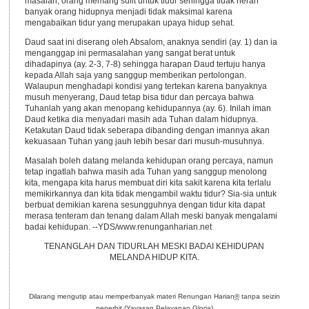
masalah, orang memang sulit untuk tidur sehingga tidak heran
banyak orang hidupnya menjadi tidak maksimal karena
mengabaikan tidur yang merupakan upaya hidup sehat.
Daud saat ini diserang oleh Absalom, anaknya sendiri (ay. 1) dan ia
menganggap ini permasalahan yang sangat berat untuk
dihadapinya (ay. 2-3, 7-8) sehingga harapan Daud tertuju hanya
kepada Allah saja yang sanggup memberikan pertolongan.
Walaupun menghadapi kondisi yang tertekan karena banyaknya
musuh menyerang, Daud tetap bisa tidur dan percaya bahwa
Tuhanlah yang akan menopang kehidupannya (ay. 6). Inilah iman
Daud ketika dia menyadari masih ada Tuhan dalam hidupnya.
Ketakutan Daud tidak seberapa dibanding dengan imannya akan
kekuasaan Tuhan yang jauh lebih besar dari musuh-musuhnya.
Masalah boleh datang melanda kehidupan orang percaya, namun
tetap ingatlah bahwa masih ada Tuhan yang sanggup menolong
kita, mengapa kita harus membuat diri kita sakit karena kita terlalu
memikirkannya dan kita tidak mengambil waktu tidur? Sia-sia untuk
berbuat demikian karena sesungguhnya dengan tidur kita dapat
merasa tenteram dan tenang dalam Allah meski banyak mengalami
badai kehidupan. --YDS/www.renunganharian.net
TENANGLAH DAN TIDURLAH MESKI BADAI KEHIDUPAN
MELANDA HIDUP KITA.
Dilarang mengutip atau memperbanyak materi Renungan Harian
®
tanpa seizin
penerbit (Yayasan Pelayanan Gloria)