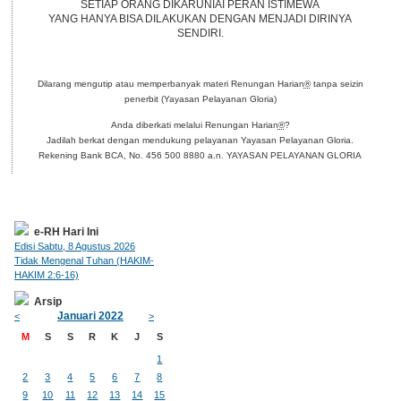
SETIAP ORANG DIKARUNIAI PERAN ISTIMEWA
YANG HANYA BISA DILAKUKAN DENGAN MENJADI DIRINYA
SENDIRI.
Dilarang mengutip atau memperbanyak materi Renungan Harian
®
tanpa seizin
penerbit (Yayasan Pelayanan Gloria)
Anda diberkati melalui Renungan Harian
®
?
Jadilah berkat dengan mendukung pelayanan Yayasan Pelayanan Gloria.
Rekening Bank BCA, No. 456 500 8880 a.n. YAYASAN PELAYANAN GLORIA
e-RH Hari Ini
Edisi Sabtu, 8 Agustus 2026
Tidak Mengenal Tuhan (HAKIM-
HAKIM 2:6-16)
Arsip
Januari 2022
<
>
M
S
S
R
K
J
S
1
2
3
4
5
6
7
8
9
10
11
12
13
14
15