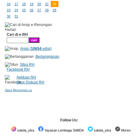
16
17
18
19
20
21
22
23
24
25
26
27
28
29
30
31
Cari di e-RH
Arsip (
10654
edisi)
Berlangganan
Situs RH
Facebook RH
Aplikasi RH
Grup Diskusi RH
Situs Renungan.co
Follow Us:
sabda_ylsa
Yayasan Lembaga SABDA
sabda_ylsa
Mores