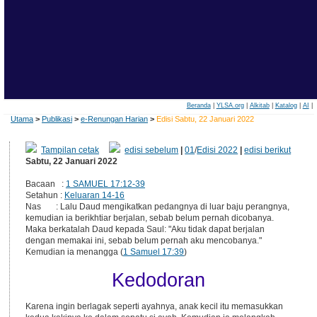
Beranda
|
YLSA.org
|
Alkitab
|
Katalog
|
AI
|
Utama
>
Publikasi
>
e-Renungan Harian
>
Edisi Sabtu, 22 Januari 2022
Tampilan cetak
edisi sebelum
|
01
/
Edisi 2022
|
edisi berikut
Sabtu, 22 Januari 2022
Bacaan :
1 SAMUEL 17:12-39
Setahun :
Keluaran 14-16
Nas : Lalu Daud mengikatkan pedangnya di luar baju perangnya,
kemudian ia berikhtiar berjalan, sebab belum pernah dicobanya.
Maka berkatalah Daud kepada Saul: "Aku tidak dapat berjalan
dengan memakai ini, sebab belum pernah aku mencobanya."
Kemudian ia menangga (
1 Samuel 17:39
)
Kedodoran
Karena ingin berlagak seperti ayahnya, anak kecil itu memasukkan