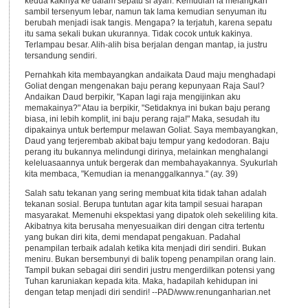
kedua kakinya ke dalam sepatu si ayah. Kemudian ia melangkah
sambil tersenyum lebar, namun tak lama kemudian senyuman itu
berubah menjadi isak tangis. Mengapa? Ia terjatuh, karena sepatu
itu sama sekali bukan ukurannya. Tidak cocok untuk kakinya.
Terlampau besar. Alih-alih bisa berjalan dengan mantap, ia justru
tersandung sendiri.
Pernahkah kita membayangkan andaikata Daud maju menghadapi
Goliat dengan mengenakan baju perang kepunyaan Raja Saul?
Andaikan Daud berpikir, "Kapan lagi raja mengijinkan aku
memakainya?" Atau ia berpikir, "Setidaknya ini bukan baju perang
biasa, ini lebih komplit, ini baju perang raja!" Maka, sesudah itu
dipakainya untuk bertempur melawan Goliat. Saya membayangkan,
Daud yang terjerembab akibat baju tempur yang kedodoran. Baju
perang itu bukannya melindungi dirinya, melainkan menghalangi
keleluasaannya untuk bergerak dan membahayakannya. Syukurlah
kita membaca, "Kemudian ia menanggalkannya." (ay. 39)
Salah satu tekanan yang sering membuat kita tidak tahan adalah
tekanan sosial. Berupa tuntutan agar kita tampil sesuai harapan
masyarakat. Memenuhi ekspektasi yang dipatok oleh sekeliling kita.
Akibatnya kita berusaha menyesuaikan diri dengan citra tertentu
yang bukan diri kita, demi mendapat pengakuan. Padahal
penampilan terbaik adalah ketika kita menjadi diri sendiri. Bukan
meniru. Bukan bersembunyi di balik topeng penampilan orang lain.
Tampil bukan sebagai diri sendiri justru mengerdilkan potensi yang
Tuhan karuniakan kepada kita. Maka, hadapilah kehidupan ini
dengan tetap menjadi diri sendiri! --PAD/www.renunganharian.net