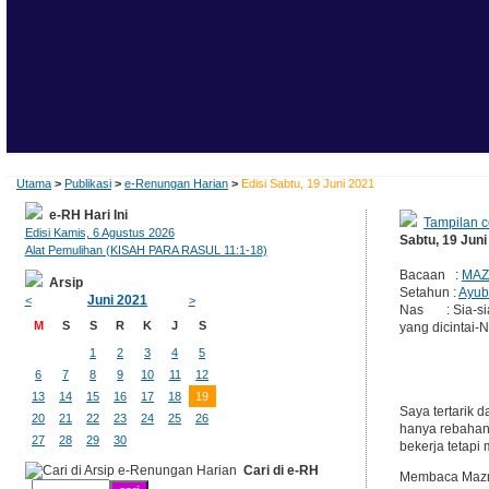
Utama
>
Publikasi
>
e-Renungan Harian
>
Edisi Sabtu, 19 Juni 2021
e-RH Hari Ini
Tampilan c
Edisi Kamis, 6 Agustus 2026
Sabtu, 19 Juni
Alat Pemulihan (KISAH PARA RASUL 11:1-18)
Bacaan :
MAZ
Arsip
Setahun :
Ayub
Juni 2021
<
>
Nas : Sia-sia
M
S
S
R
K
J
S
yang dicintai-N
1
2
3
4
5
6
7
8
9
10
11
12
13
14
15
16
17
18
19
Saya tertarik 
20
21
22
23
24
25
26
hanya rebahan,
27
28
29
30
bekerja tetapi
Cari di e-RH
Membaca Mazmur