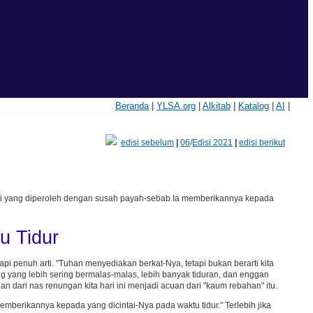
Beranda
|
YLSA.org
|
Alkitab
|
Katalog
|
AI
|
edisi sebelum
|
06
/
Edisi 2021
|
edisi berikut
i yang diperoleh dengan susah payah-sebab Ia memberikannya kepada
u Tidur
pi penuh arti. "Tuhan menyediakan berkat-Nya, tetapi bukan berarti kita
g yang lebih sering bermalas-malas, lebih banyak tiduran, dan enggan
dari nas renungan kita hari ini menjadi acuan dari "kaum rebahan" itu.
mberikannya kepada yang dicintai-Nya pada waktu tidur." Terlebih jika