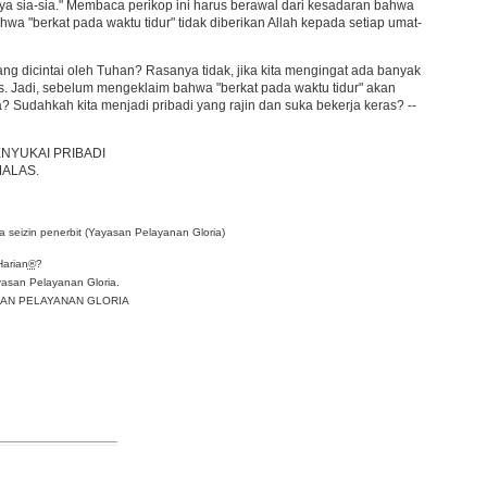
ya sia-sia." Membaca perikop ini harus berawal dari kesadaran bahwa
a "berkat pada waktu tidur" tidak diberikan Allah kepada setiap umat-
dicintai oleh Tuhan? Rasanya tidak, jika kita mengingat ada banyak
as. Jadi, sebelum mengeklaim bahwa "berkat pada waktu tidur" akan
a? Sudahkah kita menjadi pribadi yang rajin dan suka bekerja keras? --
NYUKAI PRIBADI
MALAS.
 seizin penerbit (Yayasan Pelayanan Gloria)
Harian
®
?
asan Pelayanan Gloria.
YASAN PELAYANAN GLORIA