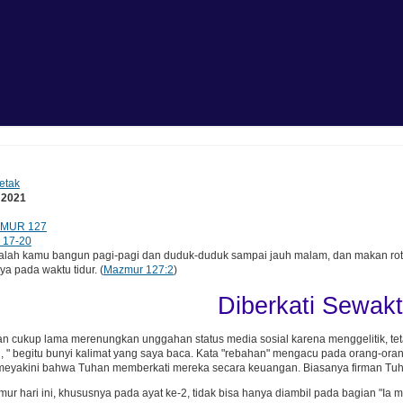
etak
 2021
MUR 127
 17-20
lah kamu bangun pagi-pagi dan duduk-duduk sampai jauh malam, dan makan rot
ya pada waktu tidur. (
Mazmur 127:2
)
Diberkati Sewakt
dan cukup lama merenungkan unggahan status media sosial karena menggelitik, teta
 " begitu bunyi kalimat yang saya baca. Kata "rebahan" mengacu pada orang-oran
 meyakini bahwa Tuhan memberkati mereka secara keuangan. Biasanya firman Tuhan 
 hari ini, khususnya pada ayat ke-2, tidak bisa hanya diambil pada bagian "Ia me