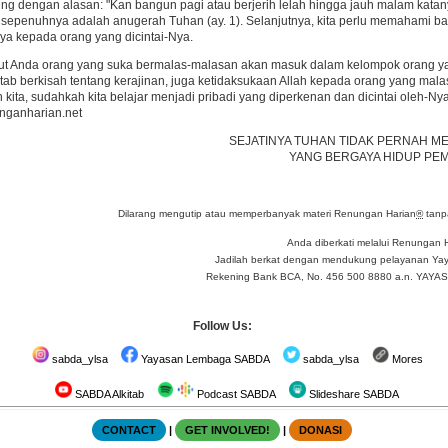
ng dengan alasan: "Kan bangun pagi atau berjerih lelah hingga jauh malam katan
 sepenuhnya adalah anugerah Tuhan (ay. 1). Selanjutnya, kita perlu memahami bahw
nya kepada orang yang dicintai-Nya.
t Anda orang yang suka bermalas-malasan akan masuk dalam kelompok orang yang 
itab berkisah tentang kerajinan, juga ketidaksukaan Allah kepada orang yang mal
 kita, sudahkah kita belajar menjadi pribadi yang diperkenan dan dicintai oleh-Ny
ganharian.net
SEJATINYA TUHAN TIDAK PERNAH ME
YANG BERGAYA HIDUP PE
Dilarang mengutip atau memperbanyak materi Renungan Harian
®
tanpa
Anda diberkati melalui Renungan 
Jadilah berkat dengan mendukung pelayanan Yay
Rekening Bank BCA, No. 456 500 8880 a.n. YA
Follow Us:
sabda_ylsa
Yayasan Lembaga SABDA
sabda_ylsa
Mores
SABDA Alkitab
Podcast SABDA
Slideshare SABDA
CONTACT
|
GET INVOLVED!
|
DONASI