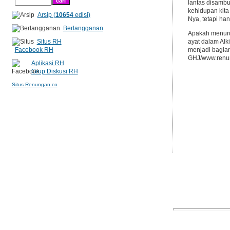
lantas disambu
kehidupan kita
Arsip (
10654
edisi)
Nya, tetapi ha
Berlangganan
Apakah menuru
Situs RH
ayat dalam Alk
Facebook RH
menjadi bagian
GHJ/www.renun
Aplikasi RH
Grup Diskusi RH
Situs Renungan.co